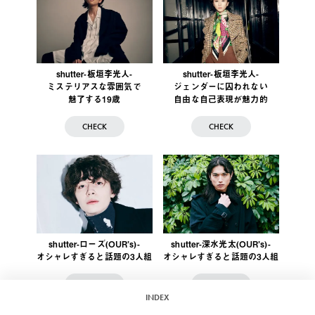
shutter-板垣李光人-
shutter-板垣李光人-
ミステリアスな雰囲気で
ジェンダーに囚われない
魅了する19歳
自由な自己表現が魅力的
CHECK
CHECK
shutter-ローズ(OUR’s)-
shutter-深水光太(OUR’s)-
オシャレすぎると話題の3人組
オシャレすぎると話題の3人組
CHECK
CHECK
INDEX