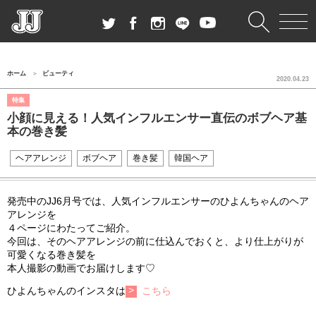
ホーム
ビューティ
2020.04.23
特集
小顔に見える！人気インフルエンサー直伝のボブヘア基
本の巻き髪
ヘアアレンジ
ボブヘア
巻き髪
韓国ヘア
発売中のJJ6月号では、人気インフルエンサーのひよんちゃんのヘア
アレンジを
４ページにわたってご紹介。
今回は、そのヘアアレンジの前に仕込んでおくと、より仕上がりが
可愛くなる巻き髪を
本人撮影の動画でお届けします♡
ひよんちゃんのインスタは
こちら