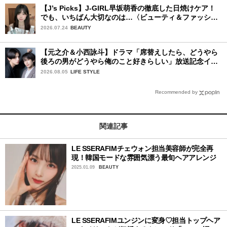
【J’s Picks】J-GIRL早坂萌香の徹底した日焼けケア！
でも、いちばん大切なのは…〈ビューティ＆ファッショ
ン夏の必需品〉
2026.07.24
BEAUTY
【元之介＆小西詠斗】ドラマ「席替えしたら、どうやら
後ろの男がどうやら俺のこと好きらしい」放送記念イン
タビュー♡ 「自然と詠斗くんが可愛く見えたんです」
2026.08.05
LIFE STYLE
Recommended by
関連記事
LE SSERAFIMチェウォン担当美容師が完全再
現！韓国モードな雰囲気漂う最旬ヘアアレンジ
2025.01.09
BEAUTY
LE SSERAFIMユンジンに変身♡担当トップヘア