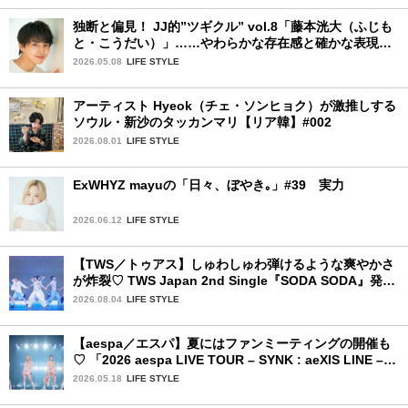
独断と偏見！ JJ的”ツギクル” vol.8「藤本洸大（ふじも
と・こうだい）」……やわらかな存在感と確かな表現力
で、じわりと心をつかむ注目株
2026.05.08
LIFE STYLE
アーティスト Hyeok（チェ・ソンヒョク）が激推しする
ソウル・新沙のタッカンマリ【リア韓】#002
2026.08.01
LIFE STYLE
ExWHYZ mayuの「日々、ぼやき｡」#39 実力
2026.06.12
LIFE STYLE
【TWS／トゥアス】しゅわしゅわ弾けるような爽やかさ
が炸裂♡ TWS Japan 2nd Single『SODA SODA』発売
記念SPECIAL SHOWCASEを詳細レポ
2026.08.04
LIFE STYLE
【aespa／エスパ】夏にはファンミーティングの開催も
♡ 「2026 aespa LIVE TOUR – SYNK : aeXIS LINE – in
JAPAN [SPECIAL EDITION DOME TOUR] 」東京ドー
2026.05.18
LIFE STYLE
ム公演2日目を詳細レポート【後編】