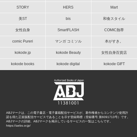
STORY
HERS
Mart
美ST
bis
和食スタイル
女性自身
SmartFLASH
COMIC熱帯
comic Pureri
マンガ コミソル
本がすき。
kokode.jp
kokode Beauty
女性自身百貨店
kokode books
kokode digital
kokode GIFT
ABJマークは、この電子書店・電子書籍配信サービスが、著作権者からコンテンツ使用許
諾を得た正規版配信サービスであることを示す登録商標（登録番号 第6091713号）です。
ABJマークの詳細、ABJマークを掲示しているサービスの一覧はこちらです。
https://aebs.or.jp/