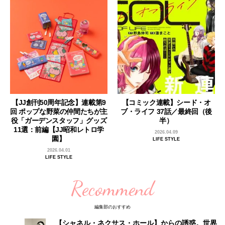
【JJ創刊50周年記念】連載第9
【コミック連載】シード・オ
回 ポップな野菜の仲間たちが主
ブ・ライフ 37話／最終回（後
役「ガーデンスタッフ」グッズ
半）
11選：前編【JJ昭和レトロ学
2026.04.09
園】
LIFE STYLE
2026.04.01
LIFE STYLE
Recommend
編集部のおすすめ
【シャネル・ネクサス・ホール】からの誘惑。世界