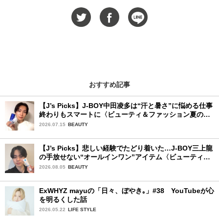
おすすめ記事
【J’s Picks】J-BOY中田凌多は“汗と暑さ”に悩める仕事
終わりもスマートに〈ビューティ＆ファッション夏の必
需品〉
2026.07.15
BEAUTY
【J’s Picks】悲しい経験でたどり着いた…J-BOY三上龍
の手放せない“オールインワン”アイテム〈ビューティ＆
ファッション夏の必需品〉
2026.08.05
BEAUTY
ExWHYZ mayuの「日々、ぼやき｡」#38 YouTubeが心
を明るくした話
2026.05.22
LIFE STYLE