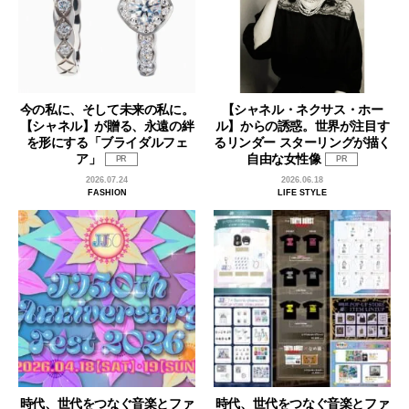
今の私に、そして未来の私に。
【シャネル・ネクサス・ホー
【シャネル】が贈る、永遠の絆
ル】からの誘惑。世界が注目す
を形にする「ブライダルフェ
るリンダー スターリングが描く
ア」
自由な女性像
PR
PR
2026.07.24
2026.06.18
FASHION
LIFE STYLE
時代、世代をつなぐ音楽とファ
時代、世代をつなぐ音楽とファ