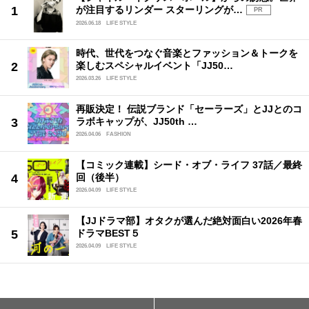
が注目するリンダー スターリングが…
PR
2026.06.18
LIFE STYLE
時代、世代をつなぐ音楽とファッション＆トークを
楽しむスペシャルイベント「JJ50…
2026.03.26
LIFE STYLE
再販決定！ 伝説ブランド「セーラーズ」とJJとのコ
ラボキャップが、JJ50th …
2026.04.06
FASHION
【コミック連載】シード・オブ・ライフ 37話／最終
回（後半）
2026.04.09
LIFE STYLE
【JJドラマ部】オタクが選んだ絶対面白い2026年春
ドラマBEST５
2026.04.09
LIFE STYLE