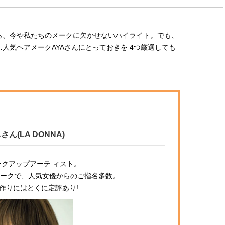
ら、今や私たちのメークに欠かせないハイライト。でも、
…人気ヘアメークAYAさんにとっておきを 4つ厳選しても
Aさん
(LA DONNA)
クアップアーテ ィスト。
ークで、人気女優からのご指名多数。
作りにはとくに定評あり!
BEAUTY
L
【J’s Picks】ブランドまとめて愛
【元之介＆小西詠斗】ド
用中！ J-GIRL有田叶“鉄壁の相
替えしたら、どうやら後