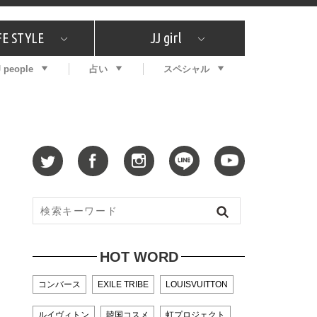
FE STYLE
JJ girl
J people
占い
スペシャル
メガイド
ッフの"それどこの"？
コスメ全部試してみた
エンタメ
プチプラ
What's NEW？
プレゼント
特集
おしゃラン！
プレゼント
恋愛
特集
コラム
インタビュー
サイン占い
毎週更新！ ジョニー楓の12星座占い
最新号
SNSキャンペーン
バックナンバー
HOT WORD
コンバース
EXILE TRIBE
LOUISVUITTON
ルイヴィトン
韓国コスメ
虹プロジェクト