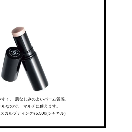
【J’s Picks】J-GIRL早坂萌香の
【新世代J-POPグループ
徹底した日焼けケア！ でも、いち
aoen（アオエン）】自
ばん大切なのは…〈ビューティ＆
ィストを目指すきかっけ
2026.07.24
2025.10.20
ファッション夏の必需品〉
先輩とは―― 新曲「青春
BEAUTY
LIFE STYLE
ディブル」リリース記念
ュー
すく、 肌なじみのよいバーム質感。
ールなので、 マルチに使えます。
カルプティング¥5,500(シャネル)