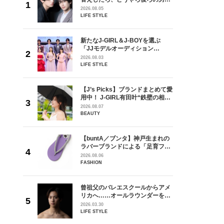
しい」放
どうやら俺のこと好きらしい」放
2026.08.05
自然と詠
送記念インタビュー♡ 「自然と詠
LIFE STYLE
です」
斗くんが可愛く見えたんです」
を選ぶ
新たなJ-GIRL＆J-BOYを選ぶ
ン
「JJモデルオーディション
選ブロッ
2027」が募集開始！ 予選ブロッ
2026.08.03
視した
クは候補生の“魅力”を重視した
LIFE STYLE
ます
「新システム」に変わります
からアメ
【J’s Picks】ブランドまとめて愛
ダーを目
用中！ J-GIRL有田叶“鉄壁の相
が好きす
棒”〈ビューティ＆ファッション
2026.08.07
ロ】
夏の必需品〉
BEAUTY
の日韓新
【buntA／ブンタ】神戸生まれの
！ デビ
ラバーブランドによる「足育フッ
面々を独
トウェア」。伊勢丹新宿店でPOP-
2026.08.06
魅力に迫
UP開催中！
FASHION
れてきた
曾祖父のバレエスクールからアメ
じる瞬間
リカへ……オールラウンダーを目
l.28
指すダンサーは踊ることが好きす
2026.03.30
ぎる【王子様の推しドコロ】
LIFE STYLE
vol.29 三宅啄未さん