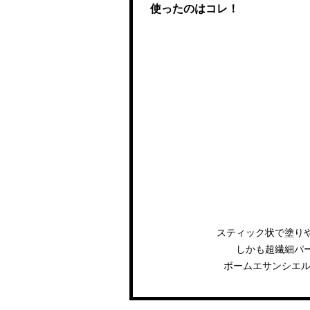
使ったのはコレ！
スティック状で塗りや
しかも超繊細パ
ボームエサンシエルス