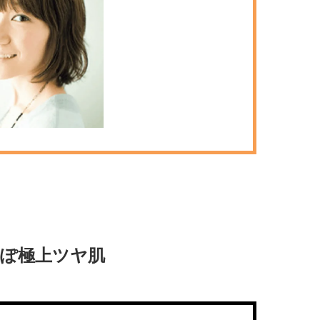
棒”〈ビューティ＆ファッション
どうやら俺のこと好きら
2026.08.07
2026.08.05
夏の必需品〉
送記念インタビュー♡ 「
BEAUTY
LIFE STYLE
斗くんが可愛く見えたん
【JJ専属モデルの素顔】ビューテ
新たなJ-GIRL＆J-BOY
ィ大好き！ 松川 星のお気に入り
「JJモデルオーディショ
コスメをCHECK
2027」が募集開始！ 予
2025.12.16
2026.08.03
クは候補生の“魅力”を重
BEAUTY
LIFE STYLE
「新システム」に変わり
【注目アーティストRainy。っ
曾祖父のバレエスクール
て？】自称“コスメオタク見習
リカへ……オールラウン
い”のポーチの中身、拝見しま
指すダンサーは踊ること
2026.01.30
2026.03.30
す！
ぎる【王子様の推しドコ
BEAUTY
LIFE STYLE
vol.29 三宅啄未さん
【J’s Picks】悲しい経験でたどり
【AEN／エイエン】注目
着いた…J-BOY三上龍の手放せな
人ボーイズグループが始動
い“オールインワン”アイテム〈ビ
ュー目前のフレッシュな
2026.08.05
2026.07.23
ューティ＆ファッション夏の必需
占インタビュー。7人の
BEAUTY
LIFE STYLE
品〉
ります♪
ぽ極上ツヤ肌
【体験レポ】 ニュウマン高輪！
バレエを踊るために生ま
uka新店舗「uka store / Care &
韓国のスターが幸せを感
Share」でネイルケア体験！JJア
【王子様の推しドコロ】vo
2025.09.25
2026.02.27
フタヌーンティー来場者限定チケ
チョン・ミンチョルさん
BEAUTY
LIFE STYLE
ットも