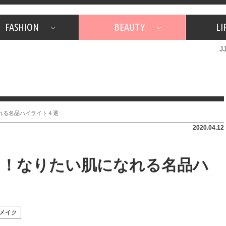
FASHION
BEAUTY
LI
J
美容担当のお気に入り
What's NEW？
占い
韓国
特集
What's NEW？
韓国
SNAP
ザ・ベスト5
特集
ザ・ベスト5
プレゼント
旅
JJグル
JJスタ
フォーチュンサイクル
ネイチャー
れる名品ハイライト４選
2020.04.12
た！なりたい肌になれる名品ハ
メイク