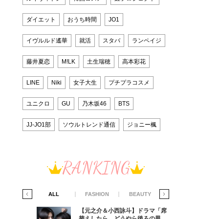
ダイエット
おうち時間
JO1
イヴルルド遙華
就活
スタバ
ランペイジ
藤井夏恋
M!LK
土生瑞穂
高本彩花
LINE
Niki
女子大生
プチプラコスメ
ユニクロ
GU
乃木坂46
BTS
JJ-JO1部
ソウルトレンド通信
ジョニー楓
RANKING
IFE STYLE
ALL
FASHION
BEAUTY
LIFE STYLE
ラマ「席
【元之介＆小西詠斗】ドラマ「席
ろの男が
替えしたら、どうやら後ろの男が