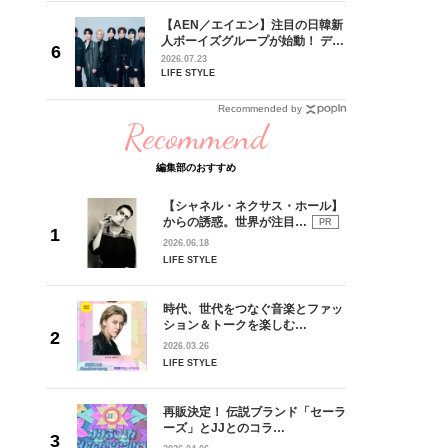
【AEN／エイエン】注目の日韓新
身がアーテ
人ボーイズグループが始動！ デビ
となった
ュー目前のフレッシュな面々を独
2026.07.23
インクレ
占インタビュー。7人の魅力に迫
LIFE STYLE
インタビ
ります♪
Recommended by
Recommend
編集部のおすすめ
【シャネル・ネクサス・ホール】
からの誘惑。世界が注目…
PR
2026.06.18
LIFE STYLE
時代、世代をつなぐ音楽とファッ
ション＆トークを楽しむ…
2026.03.26
LIFE STYLE
再販決定！ 伝説ブランド「セーラ
ーズ」とJJとのコラ…