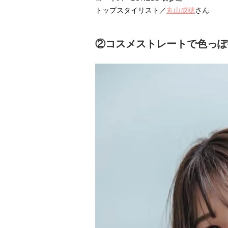
トップスタイリスト／
丸山成穂
さん
②コスメストレートで色っぽ