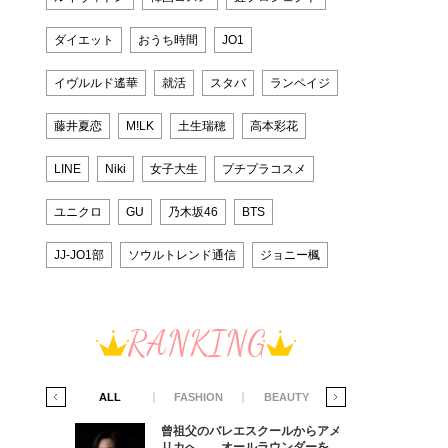
ダイエット
おうち時間
JO1
イヴルルド遙華
就活
スタバ
ランペイジ
藤井夏恋
M!LK
土生瑞穂
高本彩花
LINE
Niki
女子大生
プチプラコスメ
ユニクロ
GU
乃木坂46
BTS
JJ-JO1部
ソウルトレンド通信
ジョニー楓
RANKING
IFE STYLE
ALL
FASHION
BEAUTY
LIFE STYLE
からアメ
曾祖父のバレエスクールからアメ
ダーを目
リカへ……オールラウンダーを目