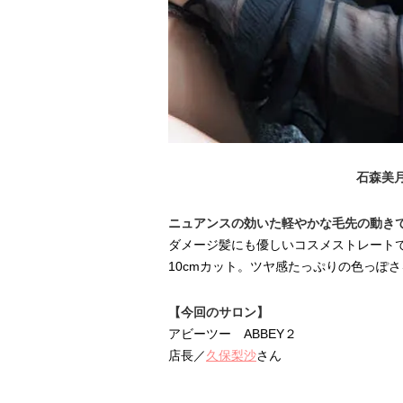
石森美月
ニュアンスの効いた軽やかな毛先の動き
ダメージ髪にも優しいコスメストレート
10cmカット。ツヤ感たっぷりの色っぽ
【今回のサロン】
アビーツー ABBEY２
店長／
久保梨沙
さん