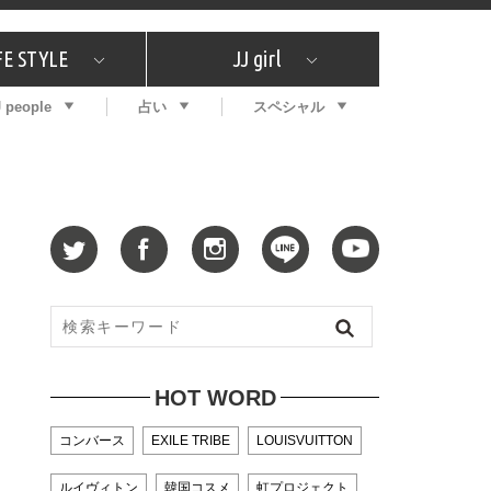
FE STYLE
JJ girl
J people
占い
スペシャル
メガイド
ッフの"それどこの"？
コスメ全部試してみた
エンタメ
プチプラ
What's NEW？
プレゼント
特集
おしゃラン！
プレゼント
恋愛
特集
コラム
インタビュー
イン占い
毎週更新！ ジョニー楓の12星座占い
最新号
SNSキャンペーン
バックナンバー
HOT WORD
コンバース
EXILE TRIBE
LOUISVUITTON
ルイヴィトン
韓国コスメ
虹プロジェクト