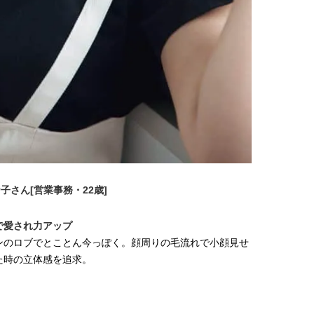
【プロ伝授】”韓国っぽ”なウェー
【新世代J-POPグループ
ブヘア簡単アレンジのコツ！
aoen（アオエン）】自
ィストを目指すきかっけ
2025.12.19
2025.10.20
先輩とは―― 新曲「青春
BEAUTY
LIFE STYLE
ディブル」リリース記念
ュー
子さん[営業事務・22歳]
で愛され力アップ
ンのロブでとことん今っぽく。顔周りの毛流れで小顔見せ
た時の立体感を追求。