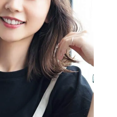
棒”〈ビューティ＆ファッション
指すダンサーは踊ること
2026.08.07
2026.03.30
夏の必需品〉
ぎる【王子様の推しドコ
BEAUTY
LIFE STYLE
vol.29 三宅啄未さん
【JJ専属モデルの素顔】ビューテ
新たなJ-GIRL＆J-BOY
ィ大好き！ 松川 星のお気に入り
「JJモデルオーディショ
コスメをCHECK
2027」が募集開始！ 予
2025.12.16
2026.08.03
クは候補生の“魅力”を重
BEAUTY
LIFE STYLE
「新システム」に変わり
【J’s Picks】J-GIRL早坂萌香の
【元之介＆小西詠斗】ド
徹底した日焼けケア！ でも、いち
替えしたら、どうやら後
ばん大切なのは…〈ビューティ＆
どうやら俺のこと好きら
2026.07.24
2026.08.05
ファッション夏の必需品〉
送記念インタビュー♡ 「
BEAUTY
LIFE STYLE
斗くんが可愛く見えたん
【JJ専属モデルの素顔】ホ・ジウ
【イケメンCOMIC】hue-
ォンの愛用スキンケアは敏感肌向
バー独占インタビュー②
け
矢「感情をズバーッと言
2025.12.09
2026.08.07
た時は幸せ〜」
BEAUTY
LIFE STYLE
【JJ専属モデルの素顔】ツヤと輝
【AEN／エイエン】注目
きを放つ美肌を生み出す松川 星の
人ボーイズグループが始動
愛用スキンケア
ュー目前のフレッシュな
2025.12.16
2026.07.23
占インタビュー。7人の
BEAUTY
LIFE STYLE
ります♪