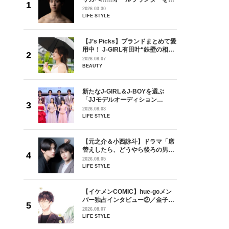
が好きす
指すダンサーは踊ることが好きす
2026.03.30
ロ】
ぎる【王子様の推しドコロ】
LIFE STYLE
vol.29 三宅啄未さん
を選ぶ
【J’s Picks】ブランドまとめて愛
ン
用中！ J-GIRL有田叶“鉄壁の相
選ブロッ
棒”〈ビューティ＆ファッション
2026.08.07
視した
夏の必需品〉
BEAUTY
ます
ラマ「席
新たなJ-GIRL＆J-BOYを選ぶ
ろの男が
「JJモデルオーディション
しい」放
2027」が募集開始！ 予選ブロッ
2026.08.03
自然と詠
クは候補生の“魅力”を重視した
LIFE STYLE
です」
「新システム」に変わります
goメン
【元之介＆小西詠斗】ドラマ「席
／金子玄
替えしたら、どうやら後ろの男が
葉にでき
どうやら俺のこと好きらしい」放
2026.08.05
送記念インタビュー♡ 「自然と詠
LIFE STYLE
斗くんが可愛く見えたんです」
の日韓新
【イケメンCOMIC】hue-goメン
！ デビ
バー独占インタビュー②／金子玄
面々を独
矢「感情をズバーッと言葉にでき
2026.08.07
魅力に迫
た時は幸せ〜」
LIFE STYLE