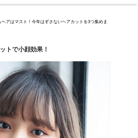
らヘアはマスト！今年はずさないヘアカットを3つ集めま
ットで小顔効果！
BEAUTY
L
【J’s Picks】ブランドまとめて愛
曾祖父のバレエスクール
用中！ J-GIRL有田叶“鉄壁の相
リカへ……オールラウン