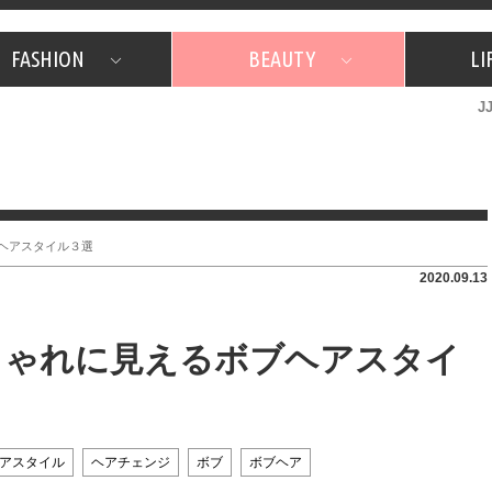
FASHION
BEAUTY
LI
J
美容担当のお気に入り
What's NEW？
占い
韓国
特集
What's NEW？
韓国
SNAP
ザ・ベスト5
特集
ザ・ベスト5
プレゼント
旅
JJグル
JJスタ
フォーチュンサイクル
ネイチャーサ
ブヘアスタイル３選
2020.09.13
おしゃれに見えるボブヘアスタイ
アスタイル
ヘアチェンジ
ボブ
ボブヘア