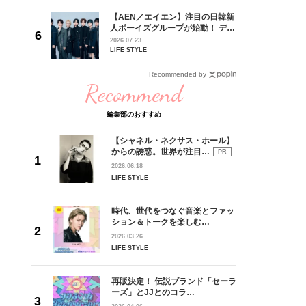
【AEN／エイエン】注目の日韓新
身がアーテ
人ボーイズグループが始動！ デビ
となった
ュー目前のフレッシュな面々を独
2026.07.23
インクレ
占インタビュー。7人の魅力に迫
LIFE STYLE
インタビ
ります♪
Recommended by
Recommend
編集部のおすすめ
【シャネル・ネクサス・ホール】
からの誘惑。世界が注目…
PR
2026.06.18
LIFE STYLE
時代、世代をつなぐ音楽とファッ
ション＆トークを楽しむ…
2026.03.26
LIFE STYLE
再販決定！ 伝説ブランド「セーラ
ーズ」とJJとのコラ…