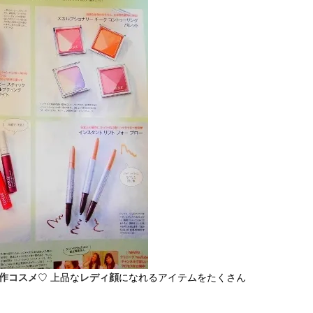
作コスメ
♡ 上品な
レディ顔
になれるアイテムをたくさん
BEAUTY
L
【J’s Picks】ブランドまとめて愛
【元之介＆小西詠斗】ド
用中！ J-GIRL有田叶“鉄壁の相
替えしたら、どうやら後