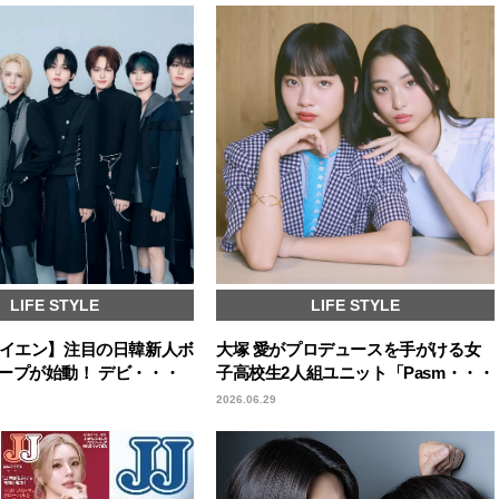
LIFE STYLE
LIFE STYLE
エイエン】注目の日韓新人ボ
大塚 愛がプロデュースを手がける女
ープが始動！ デビ・・・
子高校生2人組ユニット「Pasm・・・
2026.06.29