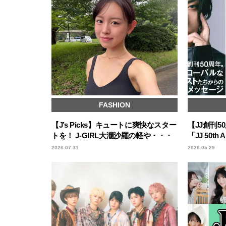
FASHION
【J’s Picks】キュートに爽快なスター
【JJ創刊
トを！ J-GIRL大瀧沙羅の軽や・・・
「JJ 50th 
2026.07.31
2026.05.29