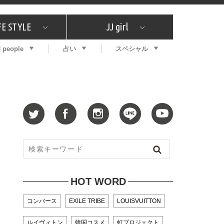
FE STYLE
JJ girl
J people
占い
スペシャル
メガイド
ッフの"それどこの"？
コスメ全部試してみた
エンタメ
プチプラ
What's NEW？
プレゼント
特集
おしゃラン！
プレゼント
恋愛
特集
コラム
インタビュー
サイン占い
毎週更新！ ジョニー楓の12星座占い
最新号
SNSキャンペーン
バックナンバー
HOT WORD
コンバース
EXILE TRIBE
LOUISVUITTON
ルイヴィトン
韓国コスメ
虹プロジェクト