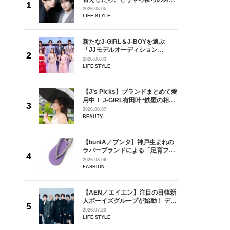
しい」放
どうやら俺のこと好きらしい」放
2026.08.05
自然と詠
送記念インタビュー♡ 「自然と詠
LIFE STYLE
です」
斗くんが可愛く見えたんです」
を選ぶ
新たなJ-GIRL＆J-BOYを選ぶ
ン
「JJモデルオーディション
選ブロッ
2027」が募集開始！ 予選ブロッ
2026.08.03
視した
クは候補生の“魅力”を重視した
LIFE STYLE
ます
「新システム」に変わります
の日韓新
【J’s Picks】ブランドまとめて愛
！ デビ
用中！ J-GIRL有田叶“鉄壁の相
面々を独
棒”〈ビューティ＆ファッション
2026.08.07
魅力に迫
夏の必需品〉
BEAUTY
からアメ
【buntA／ブンタ】神戸生まれの
ダーを目
ラバーブランドによる「足育フッ
が好きす
トウェア」。伊勢丹新宿店でPOP-
2026.08.06
ロ】
UP開催中！
FASHION
【AEN／エイエン】注目の日韓新
身がアーテ
人ボーイズグループが始動！ デビ
となった
ュー目前のフレッシュな面々を独
2026.07.23
インクレ
占インタビュー。7人の魅力に迫
LIFE STYLE
インタビ
ります♪