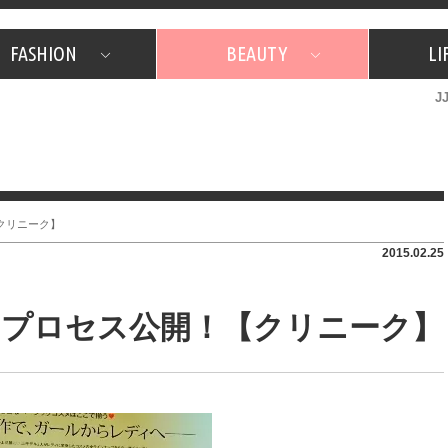
FASHION
BEAUTY
LI
J
美容担当のお気に入り
What's NEW？
占い
韓国
特集
What's NEW？
韓国
SNAP
ザ・ベスト5
特集
ザ・ベスト5
プレゼント
旅
JJグル
JJスタ
フォーチュンサイクル
ネイチャー
クリニーク】
2015.02.25
クプロセス公開！【クリニーク】