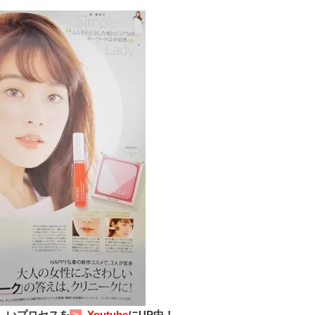
棒”〈ビューティ＆ファッション
どうやら俺のこと好きら
2026.08.07
2026.08.05
夏の必需品〉
送記念インタビュー♡ 「
BEAUTY
LIFE STYLE
斗くんが可愛く見えたん
【JJ専属モデルの素顔】ビューテ
新たなJ-GIRL＆J-BOY
ィ大好き！ 松川 星のお気に入り
「JJモデルオーディショ
コスメをCHECK
2027」が募集開始！ 予
2025.12.16
2026.08.03
クは候補生の“魅力”を重
BEAUTY
LIFE STYLE
「新システム」に変わり
【J’s Picks】悲しい経験でたどり
【AEN／エイエン】注目
着いた…J-BOY三上龍の手放せな
人ボーイズグループが始動
い“オールインワン”アイテム〈ビ
ュー目前のフレッシュな
2026.08.05
2026.07.23
ューティ＆ファッション夏の必需
占インタビュー。7人の
BEAUTY
LIFE STYLE
品〉
ります♪
【注目アーティストRainy。っ
曾祖父のバレエスクール
て？】自称“コスメオタク見習
リカへ……オールラウン
い”のポーチの中身、拝見しま
指すダンサーは踊ること
2026.01.30
2026.03.30
す！
ぎる【王子様の推しドコ
BEAUTY
LIFE STYLE
vol.29 三宅啄未さん
【J’s Picks】J-GIRL早坂萌香の
【新世代J-POPグループ
徹底した日焼けケア！ でも、いち
aoen（アオエン）】自
ばん大切なのは…〈ビューティ＆
ィストを目指すきかっけ
2026.07.24
2025.10.20
ファッション夏の必需品〉
先輩とは―― 新曲「青春
BEAUTY
LIFE STYLE
ディブル」リリース記念
しいプロセスを
Youtube
にUP中！