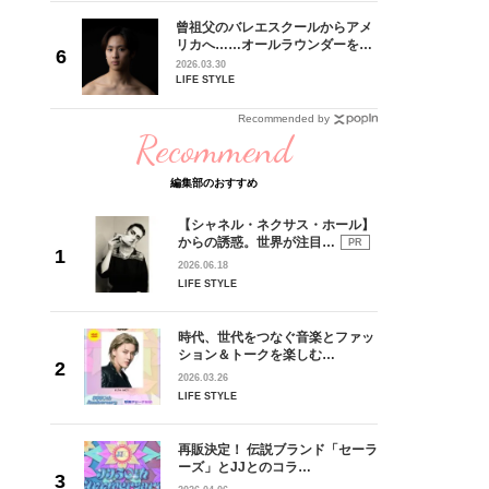
れてきた
曾祖父のバレエスクールからアメ
じる瞬間
リカへ……オールラウンダーを目
l.28
指すダンサーは踊ることが好きす
2026.03.30
ぎる【王子様の推しドコロ】
LIFE STYLE
vol.29 三宅啄未さん
Recommended by
Recommend
編集部のおすすめ
【シャネル・ネクサス・ホール】
からの誘惑。世界が注目…
PR
2026.06.18
LIFE STYLE
時代、世代をつなぐ音楽とファッ
ション＆トークを楽しむ…
2026.03.26
LIFE STYLE
再販決定！ 伝説ブランド「セーラ
ーズ」とJJとのコラ…