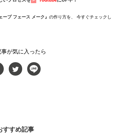
ュー
【JJ専属モデルの素顔】ツヤと輝
バレエを踊るために生ま
きを放つ美肌を生み出す松川 星の
韓国のスターが幸せを感
ェープ フェース メーク』
の作り方を、 今すぐチェックし
愛用スキンケア
【王子様の推しドコロ】vo
2025.12.16
2026.02.27
チョン・ミンチョルさん
BEAUTY
LIFE STYLE
記事が気に入ったら
おすすめ記事