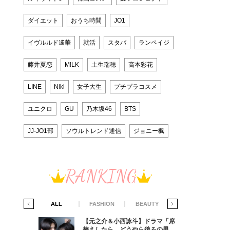
ダイエット
おうち時間
JO1
イヴルルド遙華
就活
スタバ
ランペイジ
藤井夏恋
M!LK
土生瑞穂
高本彩花
LINE
Niki
女子大生
プチプラコスメ
ユニクロ
GU
乃木坂46
BTS
JJ-JO1部
ソウルトレンド通信
ジョニー楓
RANKING
IFE STYLE
ALL
FASHION
BEAUTY
LIFE STYLE
ラマ「席
【元之介＆小西詠斗】ドラマ「席
ろの男が
替えしたら、どうやら後ろの男が