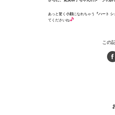
あっと驚く
小顔
になれちゃう
『ハート シ
てくださいね
この