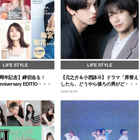
LIFE STYLE
LIFE STYLE
50周年記念】締切迫る！
【元之介＆小西詠斗】ドラマ「席替え
Anniversary EDITIO・・・
したら、どうやら後ろの男がど・・・
2026.08.05