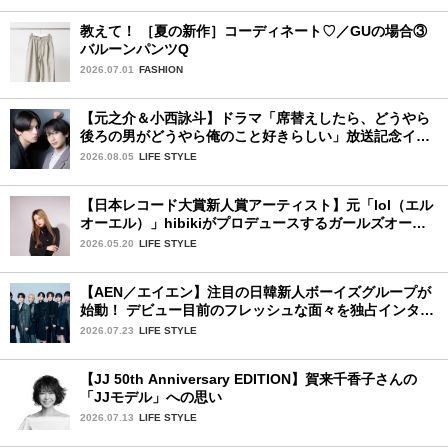
教えて！ ［夏の新作］コーディネート♡／GUの場合③
バルーンパンツQ
2026.07.01
FASHION
【元之介＆小西詠斗】ドラマ「席替えしたら、どうやら
後ろの男がどうやら俺のこと好きらしい」放送記念イン
タビュー♡ 「自然と詠斗くんが可愛く見えたんです」
2026.08.05
LIFE STYLE
【日本レコード大賞新人賞アーティスト】元「lol（エル
オーエル）」hibikiがプロデュースするガールズオーデ
ィションが始動！ 応募は5月31日（日）まで
2026.05.20
LIFE STYLE
【AEN／エイエン】注目の日韓新人ボーイズグループが
始動！ デビュー目前のフレッシュな面々を独占インタビ
ュー。7人の魅力に迫ります♪
2026.07.23
LIFE STYLE
【JJ 50th Anniversary EDITION】賀来千香子さんの
「JJモデル」への思い
2026.07.13
LIFE STYLE