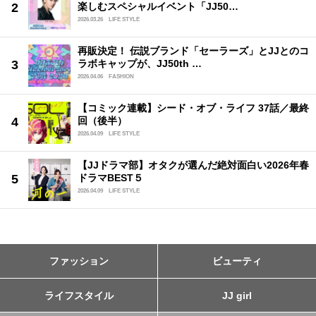
楽しむスペシャルイベント「JJ50…
2026.03.26
LIFE STYLE
再販決定！ 伝説ブランド「セーラーズ」とJJとのコ
ラボキャップが、JJ50th …
2026.04.06
FASHION
【コミック連載】シード・オブ・ライフ 37話／最終
回（後半）
2026.04.09
LIFE STYLE
【JJドラマ部】オタクが選んだ絶対面白い2026年春
ドラマBEST５
2026.04.09
LIFE STYLE
ファッション
ビューティ
ライフスタイル
JJ girl