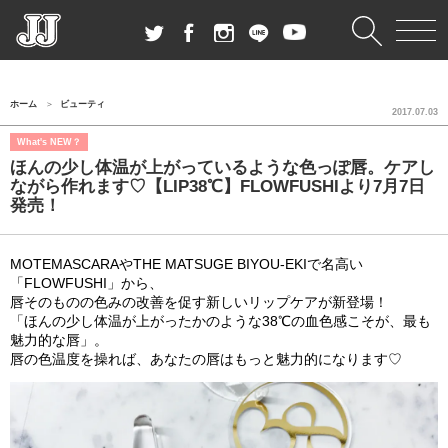
ホーム
ビューティ
2017.07.03
What's NEW？
ほんの少し体温が上がっているような色っぽ唇。ケアし
ながら作れます♡【LIP38℃】FLOWFUSHIより7月7日
発売！
MOTEMASCARAやTHE MATSUGE BIYOU-EKIで名高い
「FLOWFUSHI」から、
唇そのものの色みの改善を促す新しいリップケアが新登場！
「ほんの少し体温が上がったかのような38℃の血色感こそが、最も
魅力的な唇」。
唇の色温度を操れば、あなたの唇はもっと魅力的になります♡