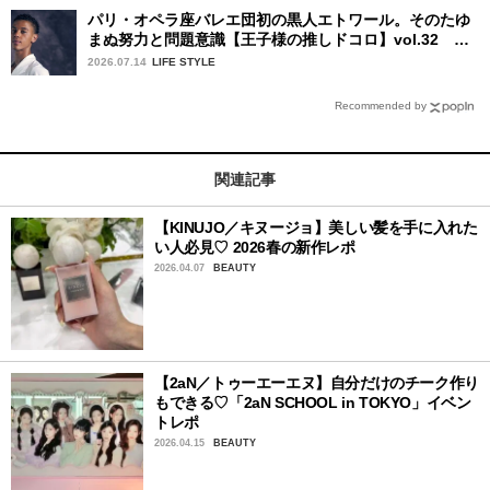
パリ・オペラ座バレエ団初の黒人エトワール。そのたゆ
まぬ努力と問題意識【王子様の推しドコロ】vol.32 ギ
ヨーム・ディオップさん
2026.07.14
LIFE STYLE
Recommended by
関連記事
【KINUJO／キヌージョ】美しい髪を手に入れた
い人必見♡ 2026春の新作レポ
2026.04.07
BEAUTY
【2aN／トゥーエーエヌ】自分だけのチーク作り
もできる♡「2aN SCHOOL in TOKYO」イベン
トレポ
2026.04.15
BEAUTY