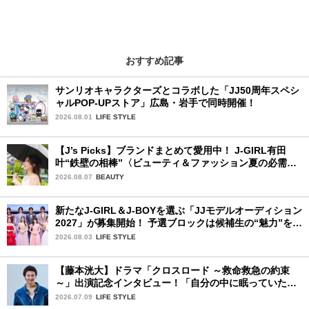
おすすめ記事
サンリオキャラクターズとコラボした「JJ50周年スペシ
ャルPOP-UPストア」広島・岩手で同時開催！
2026.08.01
LIFE STYLE
【J’s Picks】ブランドまとめて愛用中！ J-GIRL有田
叶“鉄壁の相棒”〈ビューティ＆ファッション夏の必需
品〉
2026.08.07
BEAUTY
新たなJ-GIRL＆J-BOYを選ぶ「JJモデルオーディション
2027」が募集開始！ 予選ブロックは候補生の“魅力”を重
視した「新システム」に変わります
2026.08.03
LIFE STYLE
【藤本洸大】ドラマ「クロスロード ～救命救急の約束
～」出演記念インタビュー！「自分の中に眠っていた熱
を思い出させてもらった作品です」
2026.07.09
LIFE STYLE