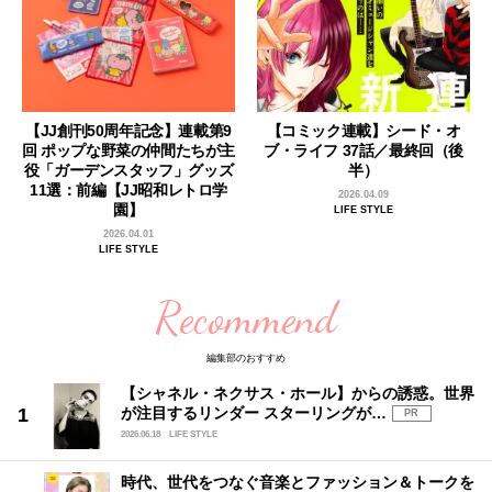
【JJ創刊50周年記念】連載第9
【コミック連載】シード・オ
回 ポップな野菜の仲間たちが主
ブ・ライフ 37話／最終回（後
役「ガーデンスタッフ」グッズ
半）
11選：前編【JJ昭和レトロ学
2026.04.09
園】
LIFE STYLE
2026.04.01
LIFE STYLE
Recommend
編集部のおすすめ
【シャネル・ネクサス・ホール】からの誘惑。世界
が注目するリンダー スターリングが…
PR
2026.06.18
LIFE STYLE
時代、世代をつなぐ音楽とファッション＆トークを