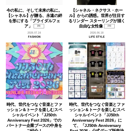
今の私に、そして未来の私に。
【シャネル・ネクサス・ホー
【シャネル】が贈る、永遠の絆
ル】からの誘惑。世界が注目す
を形にする「ブライダルフェ
るリンダー スターリングが描く
ア」
自由な女性像
PR
PR
2026.07.24
2026.06.18
FASHION
LIFE STYLE
時代、世代をつなぐ音楽とファ
時代、世代をつなぐ音楽とファ
ッション＆トークを楽しむスペ
ッション＆トークを楽しむスペ
シャルイベント「JJ50th
シャルイベント「JJ50th
Anniversary Fest 2026」での
Anniversary Fest 2026」に
パートナー企業ブースの中身を
て、「JJ50th Anniversary
ご紹介！
Fest 2026」公式グッズ販売決