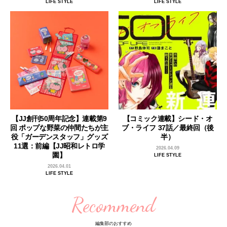
LIFE STYLE
LIFE STYLE
【JJ創刊50周年記念】連載第9
【コミック連載】シード・オ
回 ポップな野菜の仲間たちが主
ブ・ライフ 37話／最終回（後
役「ガーデンスタッフ」グッズ
半）
11選：前編【JJ昭和レトロ学
2026.04.09
園】
LIFE STYLE
2026.04.01
LIFE STYLE
Recommend
編集部のおすすめ