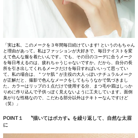
「実は私、このメークを３年間毎日続けています! というのもちゃん
と理由があって。私はファッションが大好きで、毎日テイストを変
えて色んな服を着たいんです。でも、その日のコーデに合うメーク
を毎日考えるのは、疲れちゃうじゃないですか。だから、自分の長
所を引き出してくれるメークだけを毎日すればいいって思ってい
て。私の場合は、＂ツヤ肌＂が主役の大人っぽいナチュラルメーク
が正解だと、撮影で色んなメークをしてもらうなかで気づきまし
た。カラーはリップの１点だけで使用する分、まつ毛や眉はしっか
りめに作り込んで子供っぽく見えないように工夫しています。面倒
臭がりな性格なので、こだわる部分以外はテキトーなんですけど
（笑）」
POINT１ 〝描いてはボカす〟を繰り返して、自然な太眉
に