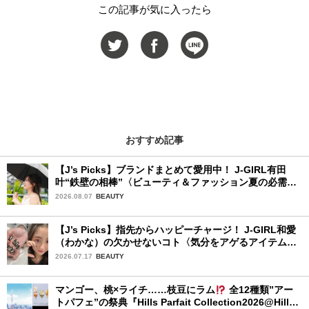
この記事が気に入ったら
おすすめ記事
【J’s Picks】ブランドまとめて愛用中！ J-GIRL有田
叶“鉄壁の相棒”〈ビューティ＆ファッション夏の必需
品〉
2026.08.07
BEAUTY
【J’s Picks】指先からハッピーチャージ！ J-GIRL和愛
（わかな）の欠かせないコト〈気分をアゲるアイテム＆
ルーティーン〉
2026.07.17
BEAUTY
マンゴー、桃×ライチ……枝豆にラム
全12種類”アー
トパフェ”の祭典『Hills Parfait Collection2026@Hills