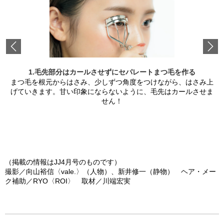
Previous
1.毛先部分はカールさせずにセパレートまつ毛を作る
まつ毛を根元からはさみ、少しずつ角度をつけながら、はさみ上
げていきます。甘い印象にならないように、毛先はカールさせま
せん！
（掲載の情報はJJ4月号のものです）
撮影／向山裕信〈vale.〉（人物）、新井修一（静物） ヘア・メー
ク補助／RYO〈ROI〉 取材／川端宏実