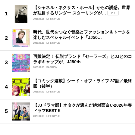
【シャネル・ネクサス・ホール】からの誘惑。世界
が注目するリンダー スターリングが…
PR
2026.06.18
LIFE STYLE
時代、世代をつなぐ音楽とファッション＆トークを
楽しむスペシャルイベント「JJ50…
2026.03.26
LIFE STYLE
再販決定！ 伝説ブランド「セーラーズ」とJJとのコ
ラボキャップが、JJ50th …
2026.04.06
FASHION
【コミック連載】シード・オブ・ライフ 37話／最終
回（後半）
2026.04.09
LIFE STYLE
【JJドラマ部】オタクが選んだ絶対面白い2026年春
ドラマBEST５
2026.04.09
LIFE STYLE