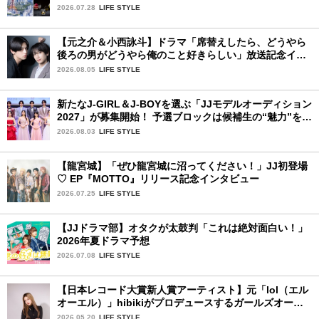
House』
2026.07.28
LIFE STYLE
【元之介＆小西詠斗】ドラマ「席替えしたら、どうやら
後ろの男がどうやら俺のこと好きらしい」放送記念イン
タビュー♡ 「自然と詠斗くんが可愛く見えたんです」
2026.08.05
LIFE STYLE
新たなJ-GIRL＆J-BOYを選ぶ「JJモデルオーディション
2027」が募集開始！ 予選ブロックは候補生の“魅力”を重
視した「新システム」に変わります
2026.08.03
LIFE STYLE
【龍宮城】「ぜひ龍宮城に沼ってください！」JJ初登場
♡ EP『MOTTO』リリース記念インタビュー
2026.07.25
LIFE STYLE
【JJドラマ部】オタクが太鼓判「これは絶対面白い！」
2026年夏ドラマ予想
2026.07.08
LIFE STYLE
【日本レコード大賞新人賞アーティスト】元「lol（エル
オーエル）」hibikiがプロデュースするガールズオーデ
ィションが始動！ 応募は5月31日（日）まで
2026.05.20
LIFE STYLE