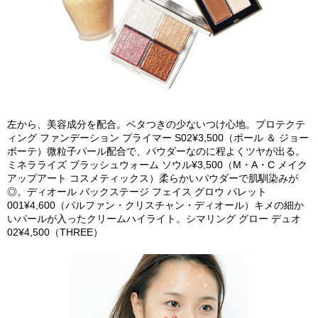
左から、美容成分を配合。ベタつきの少ないつけ心地。プロテクテ
ィング ファンデーション プライマー S02¥3,500（ポール ＆ ジョー
ボーテ）微粒子パール配合で、パウダーなのに程よくツヤが出る。
ミネラライズ ブラッシュウォーム ソウル¥3,500（M・A・C メイク
アップアート コスメティックス）柔らかいパウダーで肌馴染みが
◎。ディオール バックステージ フェイス グロウ パレット
001¥4,600（パルファン・クリスチャン・ディオール）キメの細か
いパールが入ったクリームハイライト。シマリング グロー デュオ
02¥4,500（THREE）