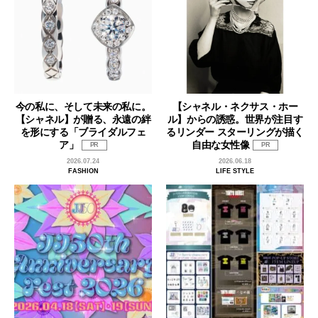
今の私に、そして未来の私に。
【シャネル・ネクサス・ホー
【シャネル】が贈る、永遠の絆
ル】からの誘惑。世界が注目す
を形にする「ブライダルフェ
るリンダー スターリングが描く
ア」
自由な女性像
PR
PR
2026.07.24
2026.06.18
FASHION
LIFE STYLE