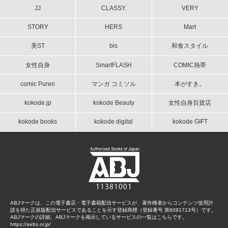
JJ
CLASSY.
VERY
STORY
HERS
Mart
美ST
bis
和食スタイル
女性自身
SmartFLASH
COMIC熱帯
comic Pureri
マンガ コミソル
本がすき。
kokode.jp
kokode Beauty
女性自身百貨店
kokode books
kokode digital
kokode GIFT
ABJマークは、この電子書店・電子書籍配信サービスが、著作権者からコンテンツ使用許
諾を得た正規版配信サービスであることを示す登録商標（登録番号 第6091713号）です。
ABJマークの詳細、ABJマークを掲示しているサービスの一覧はこちらです。
https://aebs.or.jp/