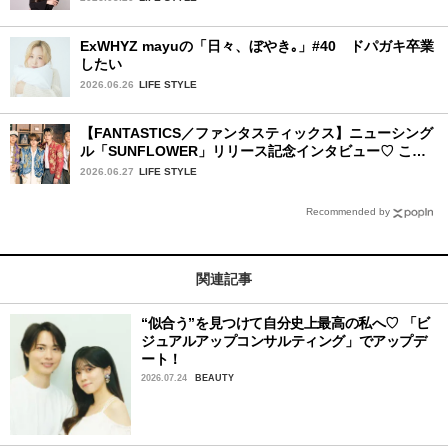
ExWHYZ mayuの「日々、ぼやき｡」#40 ドパガキ卒業
したい
2026.06.26
LIFE STYLE
【FANTASTICS／ファンタスティックス】ニューシング
ル「SUNFLOWER」リリース記念インタビュー♡ この
夏楽しみにしていることは？
2026.06.27
LIFE STYLE
Recommended by
関連記事
“似合う”を見つけて自分史上最高の私へ♡ 「ビ
ジュアルアップコンサルティング」でアップデ
ート！
2026.07.24
BEAUTY