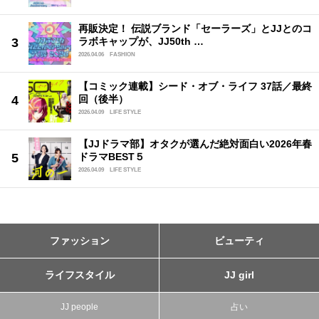
再販決定！ 伝説ブランド「セーラーズ」とJJとのコ
ラボキャップが、JJ50th …
2026.04.06
FASHION
【コミック連載】シード・オブ・ライフ 37話／最終
回（後半）
2026.04.09
LIFE STYLE
【JJドラマ部】オタクが選んだ絶対面白い2026年春
ドラマBEST５
2026.04.09
LIFE STYLE
ファッション
ビューティ
ライフスタイル
JJ girl
JJ people
占い