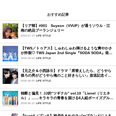
おすすめ記事
【リア韓】#001 Suyeon（VVUP）が通うソウル・江
南の絶品ブーランジェリー
2026.07.15
LIFE STYLE
【TWS／トゥアス】しゅわしゅわ弾けるような爽やかさ
が炸裂♡ TWS Japan 2nd Single『SODA SODA』発売
記念SPECIAL SHOWCASEを詳細レポ
2026.08.04
LIFE STYLE
【元之介＆小西詠斗】ドラマ「席替えしたら、どうやら
後ろの男がどうやら俺のこと好きらしい」放送記念イン
タビュー♡ 「自然と詠斗くんが可愛く見えたんです」
2026.08.05
LIFE STYLE
独断と偏見！ JJ的“ツギクル” vol.10「Lienel（リエネ
ル）」……キラキラの青春を届ける6人組ボーイズグルー
プ
2026.06.12
LIFE STYLE
【buntA／ブンタ】神戸生まれのラバーブランドによる