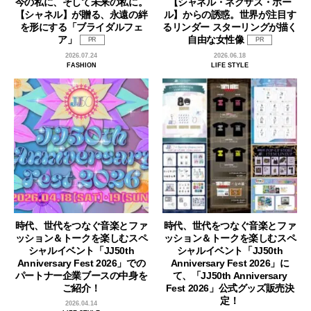
今の私に、そして未来の私に。
【シャネル・ネクサス・ホー
【シャネル】が贈る、永遠の絆
ル】からの誘惑。世界が注目す
を形にする「ブライダルフェ
るリンダー スターリングが描く
ア」
自由な女性像
PR
PR
2026.07.24
2026.06.18
FASHION
LIFE STYLE
時代、世代をつなぐ音楽とファ
時代、世代をつなぐ音楽とファ
ッション＆トークを楽しむスペ
ッション＆トークを楽しむスペ
シャルイベント「JJ50th
シャルイベント「JJ50th
Anniversary Fest 2026」での
Anniversary Fest 2026」に
パートナー企業ブースの中身を
て、「JJ50th Anniversary
ご紹介！
Fest 2026」公式グッズ販売決
定！
2026.04.14