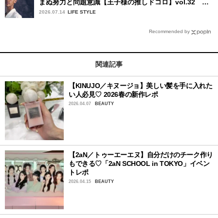
まぬ努力と問題意識【王子様の推しドコロ】vol.32 ギ
ヨーム・ディオップさん
2026.07.14
LIFE STYLE
Recommended by
関連記事
【KINUJO／キヌージョ】美しい髪を手に入れた
い人必見♡ 2026春の新作レポ
2026.04.07
BEAUTY
【2aN／トゥーエーエヌ】自分だけのチーク作り
もできる♡「2aN SCHOOL in TOKYO」イベン
トレポ
2026.04.15
BEAUTY