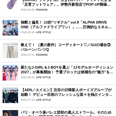
「足育フットウェア」。伊勢丹新宿店でPOP-UP開催
中！
2026.08.06
FASHION
独断と偏見！ JJ的”ツギクル” vol.9「ALPHA DRIVE
ONE（アルファドライブワン）」……圧倒的なエネルギ
ーで時代を駆け抜ける新世代
2026.05.29
LIFE STYLE
教えて！ ［夏の新作］コーディネート♡／GUの場合③
バルーンパンツQ
2026.07.01
FASHION
新たなJ-GIRL＆J-BOYを選ぶ「JJモデルオーディション
2027」が募集開始！ 予選ブロックは候補生の“魅力”を重
視した「新システム」に変わります
2026.08.03
LIFE STYLE
【AEN／エイエン】注目の日韓新人ボーイズグループが
始動！ デビュー目前のフレッシュな面々を独占インタビ
ュー。7人の魅力に迫ります♪
2026.07.23
LIFE STYLE
パリ・オペラ座バレエ団初の黒人エトワール。そのたゆ