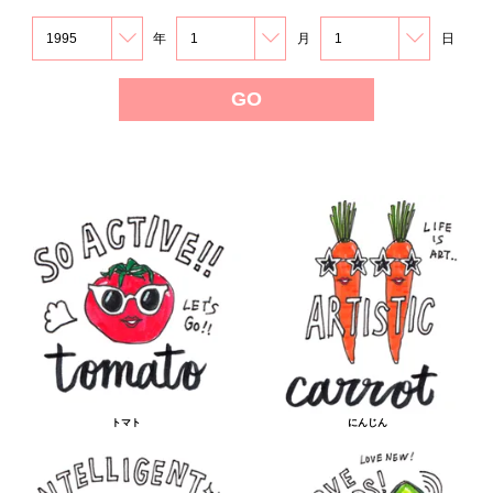
年
月
日
トマト
にんじん