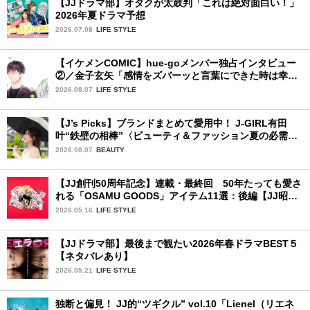
【JJドラマ部】オタクが太鼓判「これは絶対面白い！」
2026年夏ドラマ予想
2026.07.08
LIFE STYLE
【イケメンCOMIC】hue-goメンバー独占インタビュー
②／金子玄矢「感情をズバーッと言葉にできた時は幸
せ〜」
2026.08.07
LIFE STYLE
【J’s Picks】ブランドまとめて愛用中！ J-GIRL有田
叶“鉄壁の相棒”〈ビューティ＆ファッション夏の必需
品〉
2026.08.07
BEAUTY
【JJ創刊50周年記念】連載・最終回 50年たっても愛さ
れる「OSAMU GOODS」アイテム11選：後編【JJ昭和
レトロ学園】
2026.05.16
LIFE STYLE
【JJドラマ部】最後まで観たい2026年春ドラマBEST５
【ネタバレあり】
2026.05.21
LIFE STYLE
独断と偏見！ JJ的“ツギクル” vol.10「Lienel（リエネ