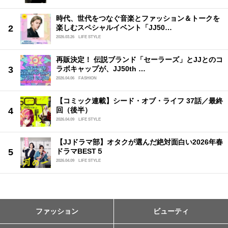
時代、世代をつなぐ音楽とファッション＆トークを
楽しむスペシャルイベント「JJ50…
2026.03.26
LIFE STYLE
再販決定！ 伝説ブランド「セーラーズ」とJJとのコ
ラボキャップが、JJ50th …
2026.04.06
FASHION
【コミック連載】シード・オブ・ライフ 37話／最終
回（後半）
2026.04.09
LIFE STYLE
【JJドラマ部】オタクが選んだ絶対面白い2026年春
ドラマBEST５
2026.04.09
LIFE STYLE
ファッション
ビューティ