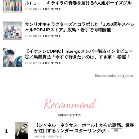
ル）」……キラキラの青春を届ける6人組ボーイズグルー
プ
2026.06.12
LIFE STYLE
サンリオキャラクターズとコラボした「JJ50周年スペシ
ャルPOP-UPストア」広島・岩手で同時開催！
2026.08.01
LIFE STYLE
【イケメンCOMIC】hue-goメンバー独占インタビュー
①／烏墨真弘「今すぐ行きたいのは、すき家！ 松屋！ ミ
スド！」
2026.07.31
LIFE STYLE
Recommended by
Recommend
編集部のおすすめ
【シャネル・ネクサス・ホール】からの誘惑。世界
が注目するリンダー スターリングが…
PR
2026.06.18
LIFE STYLE