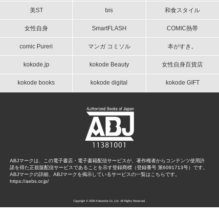
美ST
bis
和食スタイル
女性自身
SmartFLASH
COMIC熱帯
comic Pureri
マンガ コミソル
本がすき。
kokode.jp
kokode Beauty
女性自身百貨店
kokode books
kokode digital
kokode GIFT
ABJマークは、この電子書店・電子書籍配信サービスが、著作権者からコンテンツ使用許
諾を得た正規版配信サービスであることを示す登録商標（登録番号 第6091713号）です。
ABJマークの詳細、ABJマークを掲示しているサービスの一覧はこちらです。
https://aebs.or.jp/
Copyright © 2026 Kobunsha Co.,Ltd. All Rights Reserved.