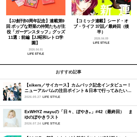
【JJ創刊50周年記念】連載第9
【コミック連載】シード・オ
回 ポップな野菜の仲間たちが主
ブ・ライフ 37話／最終回（後
役「ガーデンスタッフ」グッズ
半）
11選：前編【JJ昭和レトロ学
2026.04.09
園】
LIFE STYLE
2026.04.01
LIFE STYLE
おすすめ記事
【xikers／サイカース】カムバック記念インタビュー！
ニューアルバムの注目ポイント＆日本で行ってみたい場
所は？
2026.05.27
LIFE STYLE
ExWHYZ mayuの「日々、ぼやき｡」#42（最終回） ま
ゆのぼやきラスト
2026.07.24
LIFE STYLE