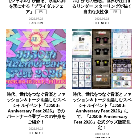
【シャネル】が贈る、永遠の絆
ル】からの誘惑。世界が注目す
を形にする「ブライダルフェ
るリンダー スターリングが描く
ア」
自由な女性像
PR
PR
2026.07.24
2026.06.18
FASHION
LIFE STYLE
時代、世代をつなぐ音楽とファ
時代、世代をつなぐ音楽とファ
ッション＆トークを楽しむスペ
ッション＆トークを楽しむスペ
シャルイベント「JJ50th
シャルイベント「JJ50th
Anniversary Fest 2026」での
Anniversary Fest 2026」に
パートナー企業ブースの中身を
て、「JJ50th Anniversary
ご紹介！
Fest 2026」公式グッズ販売決
定！
2026.04.14
LIFE STYLE
2026.04.14