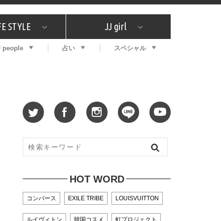
FE STYLE
JJ girl
J people
占い
スペシャル
メガイド
ッフの"それどこの"？
コスメ全部試してみた
エンタメ
プチプラ
What's NEW？
プレゼント
特集
おしゃラン！
プレゼント
恋愛
特集
コラム
インタビュー
サイン占い
毎週更新！ ジョニー楓の12星座占い
最新号
SNSキャンペーン
バックナンバー
HOT WORD
コンバース
EXILE TRIBE
LOUISVUITTON
ルイヴィトン
韓国コスメ
虹プロジェクト