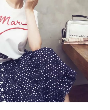
棒”〈ビューティ＆ファッション
指すダンサーは踊ること
2026.08.07
2026.03.30
夏の必需品〉
ぎる【王子様の推しドコ
BEAUTY
LIFE STYLE
vol.29 三宅啄未さん
【JJ専属モデルの素顔】ビューテ
【STARGLOW／スター
ィ大好き！ 松川 星のお気に入り
「STARSと夏のパーテ
コスメをCHECK
るなら？」3rdシングル「Dr
2025.12.16
2026.08.09
My Life」リリース記念
BEAUTY
LIFE STYLE
ー！
【注目アーティストRainy。っ
新たなJ-GIRL＆J-BOY
て？】忙しい日でも欠かせない、
「JJモデルオーディショ
朝と夜のケアでつくられる透明感
2027」が募集開始！ 予
2026.01.30
2026.08.03
クは候補生の“魅力”を重
BEAUTY
LIFE STYLE
「新システム」に変わり
【J’s Picks】指先からハッピーチ
【新世代J-POPグループ
ャージ！ J-GIRL和愛（わかな）
aoen（アオエン）】自
の欠かせないコト〈気分をアゲる
ィストを目指すきかっけ
2026.07.17
2025.10.20
アイテム＆ルーティーン〉
先輩とは―― 新曲「青春
BEAUTY
LIFE STYLE
ディブル」リリース記念
ュー
【注目アーティストRainy。っ
【元之介＆小西詠斗】ド
て？】自称“コスメオタク見習
替えしたら、どうやら後
い”のポーチの中身、拝見しま
どうやら俺のこと好きら
2026.01.30
2026.08.05
す！
送記念インタビュー♡ 「
BEAUTY
LIFE STYLE
斗くんが可愛く見えたん