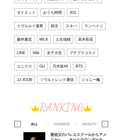
ダイエット
おうち時間
JO1
イヴルルド遙華
就活
スタバ
ランペイジ
藤井夏恋
M!LK
土生瑞穂
高本彩花
LINE
Niki
女子大生
プチプラコスメ
ユニクロ
GU
乃木坂46
BTS
JJ-JO1部
ソウルトレンド通信
ジョニー楓
RANKING
IFE STYLE
ALL
FASHION
BEAUTY
LIFE STYLE
からアメ
曾祖父のバレエスクールからアメ
ダーを目
リカへ……オールラウンダーを目