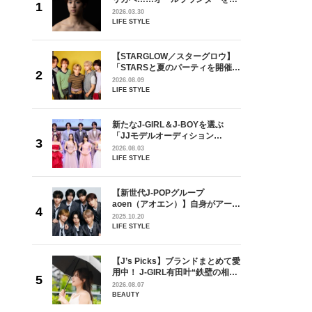
が好きす
指すダンサーは踊ることが好きす
2026.03.30
ロ】
ぎる【王子様の推しドコロ】
LIFE STYLE
vol.29 三宅啄未さん
グロウ】
【STARGLOW／スターグロウ】
ィを開催す
「STARSと夏のパーティを開催す
ivin’
るなら？」3rdシングル「Drivin’
2026.08.09
インタビュ
My Life」リリース記念インタビュ
LIFE STYLE
ー！
を選ぶ
新たなJ-GIRL＆J-BOYを選ぶ
ン
「JJモデルオーディション
選ブロッ
2027」が募集開始！ 予選ブロッ
2026.08.03
視した
クは候補生の“魅力”を重視した
LIFE STYLE
ます
「新システム」に変わります
【新世代J-POPグループ
身がアーテ
aoen（アオエン）】自身がアーテ
となった
ィストを目指すきかっけとなった
2025.10.20
インクレ
先輩とは―― 新曲「青春インクレ
LIFE STYLE
インタビ
ディブル」リリース記念インタビ
ュー
ラマ「席
【J’s Picks】ブランドまとめて愛
ろの男が
用中！ J-GIRL有田叶“鉄壁の相
しい」放
棒”〈ビューティ＆ファッション
2026.08.07
自然と詠
夏の必需品〉
BEAUTY
です」