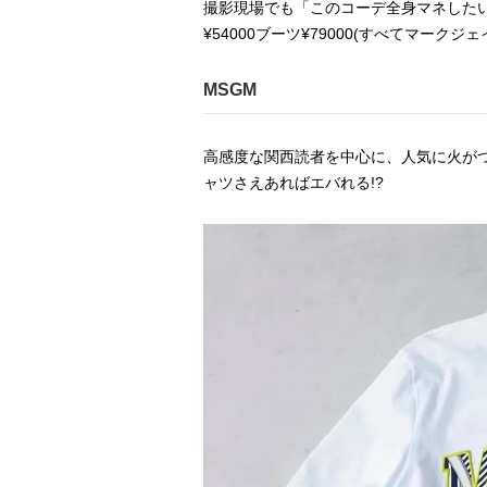
撮影現場でも「このコーデ全身マネしたい！
¥54000ブーツ¥79000(すべてマーク
MSGM
高感度な関西読者を中心に、人気に火がつい
ャツさえあればエバれる!?