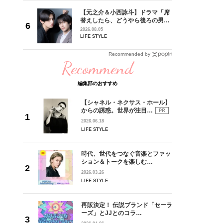
に沼って
【元之介＆小西詠斗】ドラマ「席
替えしたら、どうやら後ろの男が
記念イン
どうやら俺のこと好きらしい」放
2026.08.05
送記念インタビュー♡ 「自然と詠
LIFE STYLE
斗くんが可愛く見えたんです」
Recommended by
Recommend
編集部のおすすめ
【シャネル・ネクサス・ホール】
からの誘惑。世界が注目…
PR
2026.06.18
LIFE STYLE
時代、世代をつなぐ音楽とファッ
ション＆トークを楽しむ…
2026.03.26
LIFE STYLE
再販決定！ 伝説ブランド「セーラ
ーズ」とJJとのコラ…