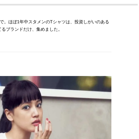
゙。ほぼ1年中スタメンのTシャツは、投資しがいのある
るブランドだけ、集めました。
BEAUTY
L
【J’s Picks】ブランドまとめて愛
曾祖父のバレエスクール
用中！ J-GIRL有田叶“鉄壁の相
リカへ……オールラウン