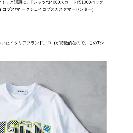
」と話題に。Tシャツ¥14000スカート¥51000バッグ
【プロ伝授】”韓国っぽ”なウェー
【龍宮城】「ぜひ龍宮城
ジェイコブス/マ ークジェイコブスカスタマーセンター)
ブヘア簡単アレンジのコツ！
ください！」JJ初登場♡
EP『MOTTO』リリース
2025.12.19
2026.07.25
タビュー
BEAUTY
LIFE STYLE
たイタリアブランド。ロゴが特徴的なので、このTシ