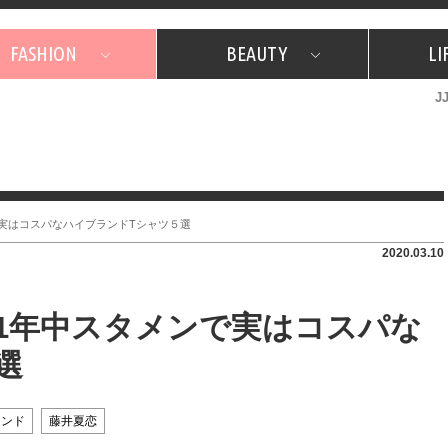
FASHION
BEAUTY
LI
J
美容担当のお気に入り
What's NEW？
占い
韓国
特集
What's NEW？
韓国
SNAP
ザ・ベスト5
特集
ザ・ベスト5
プレゼント
旅
JJグル
JJスタ
フォーチュンサイクル
ネイチャー
ンで実はコスパなハイブランドTシャツ５選
2020.03.10
る！1年中スタメンで実はコスパな
選
ランド
藤井夏恋