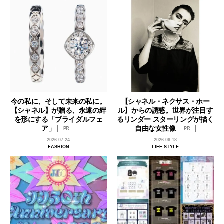
今の私に、そして未来の私に。
【シャネル・ネクサス・ホー
【シャネル】が贈る、永遠の絆
ル】からの誘惑。世界が注目す
を形にする「ブライダルフェ
るリンダー スターリングが描く
ア」
自由な女性像
PR
PR
2026.07.24
2026.06.18
FASHION
LIFE STYLE