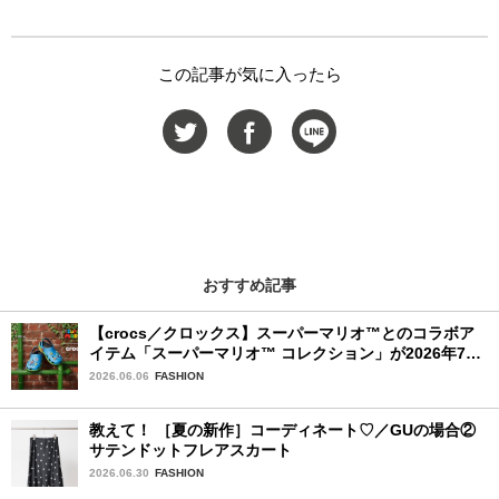
この記事が気に入ったら
おすすめ記事
【crocs／クロックス】スーパーマリオ™とのコラボア
イテム「スーパーマリオ™ コレクション」が2026年7月
16日より発売開始！
2026.06.06
FASHION
教えて！ ［夏の新作］コーディネート♡／GUの場合②
サテンドットフレアスカート
2026.06.30
FASHION