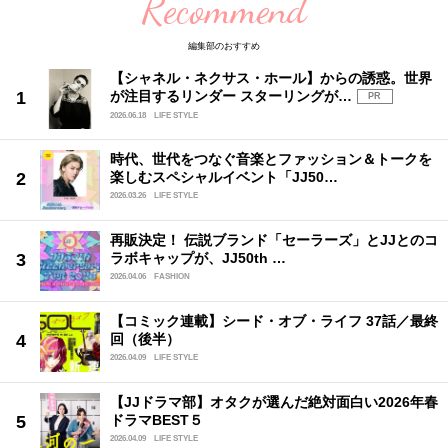
Recommend
編集部のおすすめ
【シャネル・ネクサス・ホール】からの誘惑。世界
が注目するリンダー スターリングが…
PR
2026.06.18
LIFE STYLE
時代、世代をつなぐ音楽とファッション＆トークを
楽しむスペシャルイベント「JJ50…
2026.03.26
LIFE STYLE
再販決定！ 伝説ブランド「セーラーズ」とJJとのコ
ラボキャップが、JJ50th …
2026.04.06
FASHION
【コミック連載】シード・オブ・ライフ 37話／最終
回（後半）
2026.04.09
LIFE STYLE
【JJドラマ部】オタクが選んだ絶対面白い2026年春
ドラマBEST５
2026.04.09
LIFE STYLE