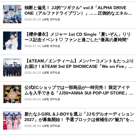
独断と偏見！ JJ的”ツギクル” vol.9「ALPHA DRIVE
ONE（アルファドライブワン）」……圧倒的なエネルギ
ーで時代を駆け抜ける新世代
2026.05.29
LIFE STYLE
【櫻井優衣】メジャー 1st CD Single「夏いぞん」リリ
ース記念イベント♡ ファンと過ごした“最高の夏時間”
2026.07.31
LIFE STYLE
【&TEAM／エンティーム】メンバーコメントもたっぷり
お届け！&TEAM 3rd EP SHOWCASE「We on Fire」を
詳細レポート【前編】
2026.05.13
LIFE STYLE
公式ECショップでは一部商品が一時完売！ 限定アイテ
ムを入手できる「JJ50×ANNA SUI POP-UP STORE」が
広島で開催決定
2026.08.01
LIFE STYLE
新たなJ-GIRL＆J-BOYを選ぶ「JJモデルオーディション
2027」が募集開始！ 予選ブロックは候補生の“魅力”を重
視した「新システム」に変わります
2026.08.03
LIFE STYLE