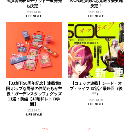
出演者発表＆チケット一般発売
iKON終演後のお見送り会実施
も決定！
決定！
2026.04.10
2026.03.27
LIFE STYLE
LIFE STYLE
【JJ創刊50周年記念】連載第9
【コミック連載】シード・オ
回 ポップな野菜の仲間たちが主
ブ・ライフ 37話／最終回（後
役「ガーデンスタッフ」グッズ
半）
11選：前編【JJ昭和レトロ学
2026.04.09
園】
LIFE STYLE
2026.04.01
LIFE STYLE