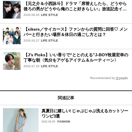
【元之介＆小西詠斗】ドラマ「席替えしたら、どうやら
後ろの男がどうやら俺のこと好きらしい」放送記念イン
タビュー♡ 「自然と詠斗くんが可愛く見えたんです」
2026.08.05
LIFE STYLE
【xikers／サイカース】ファンからの質問に回答♡ メン
バーと行きたい場所＆休日の過ごし方とは？
2026.05.27
LIFE STYLE
【J’s Picks】いい香りで“ととのえる”J-BOY牧屋宏幸の
丁寧な朝〈気分をアゲるアイテム＆ルーティーン〉
2026.07.29
LIFE STYLE
Recommended by
関連記事
真夏日に嬉しい! じゃぶじゃぶ洗えるカットソー
ワンピ3選
2022.08.05
FASHION