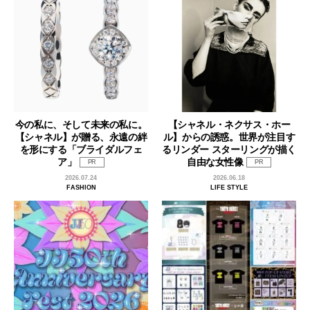
今の私に、そして未来の私に。
【シャネル・ネクサス・ホー
【シャネル】が贈る、永遠の絆
ル】からの誘惑。世界が注目す
を形にする「ブライダルフェ
るリンダー スターリングが描く
ア」
自由な女性像
PR
PR
2026.07.24
2026.06.18
FASHION
LIFE STYLE