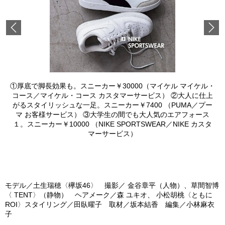
Previous
①厚底で脚長効果も。スニーカー￥30000（マイケル マイケル・
コース／マイケル・コース カスタマーサービス） ②大人に仕上
がるスタイリッシュな一足。スニーカー￥7400 （PUMA／プー
マ お客様サービス） ③大学生の間でも大人気のエアフォース
１。スニーカー￥10000 （NIKE SPORTSWEAR／NIKE カスタ
マーサービス）
モデル／土生瑞穂〈欅坂46〉 撮影／ 金谷章平（人物）、草間智博
〈 TENT〉（静物） ヘアメーク／森 ユキオ、 小松胡桃〈ともに
ROI〉スタイリング／田臥曜子 取材／坂本結香 編集／小林麻衣
子