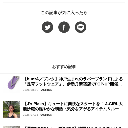
この記事が気に入ったら
おすすめ記事
【buntA／ブンタ】神戸生まれのラバーブランドによる
「足育フットウェア」。伊勢丹新宿店でPOP-UP開催
中！
2026.08.06
FASHION
【J’s Picks】キュートに爽快なスタートを！ J-GIRL大
瀧沙羅の軽やかな朝活〈気分をアゲるアイテム＆ルーテ
ィーン〉
2026.07.31
FASHION