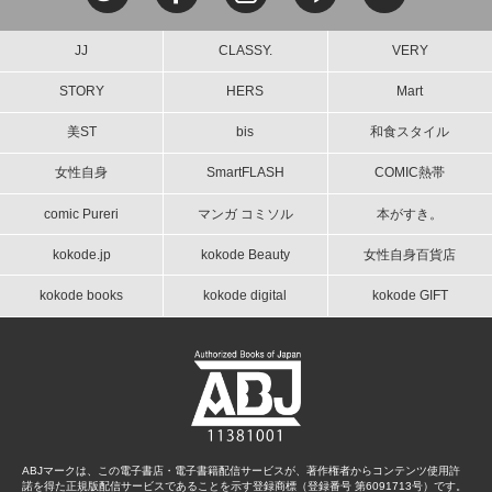
JJ
CLASSY.
VERY
STORY
HERS
Mart
美ST
bis
和食スタイル
女性自身
SmartFLASH
COMIC熱帯
comic Pureri
マンガ コミソル
本がすき。
kokode.jp
kokode Beauty
女性自身百貨店
kokode books
kokode digital
kokode GIFT
ABJマークは、この電子書店・電子書籍配信サービスが、著作権者からコンテンツ使用許
諾を得た正規版配信サービスであることを示す登録商標（登録番号 第6091713号）です。