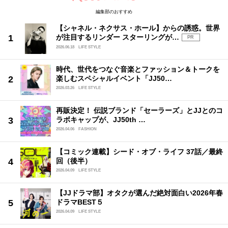
編集部のおすすめ
【シャネル・ネクサス・ホール】からの誘惑。世界
が注目するリンダー スターリングが…
PR
2026.06.18
LIFE STYLE
時代、世代をつなぐ音楽とファッション＆トークを
楽しむスペシャルイベント「JJ50…
2026.03.26
LIFE STYLE
再販決定！ 伝説ブランド「セーラーズ」とJJとのコ
ラボキャップが、JJ50th …
2026.04.06
FASHION
【コミック連載】シード・オブ・ライフ 37話／最終
回（後半）
2026.04.09
LIFE STYLE
【JJドラマ部】オタクが選んだ絶対面白い2026年春
ドラマBEST５
2026.04.09
LIFE STYLE