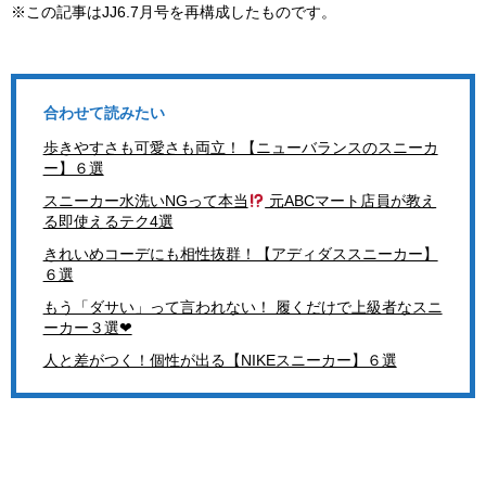
※この記事はJJ6.7月号を再構成したものです。
合わせて読みたい
歩きやすさも可愛さも両立！【ニューバランスのスニーカ
ー】６選
スニーカー水洗いNGって本当
元ABCマート店員が教え
る即使えるテク4選
きれいめコーデにも相性抜群！【アディダススニーカー】
６選
もう「ダサい」って言われない！ 履くだけで上級者なスニ
ーカー３選❤︎
人と差がつく！個性が出る【NIKEスニーカー】６選