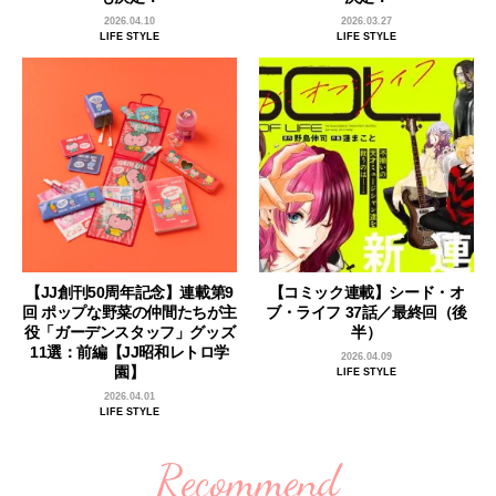
2026.04.10
2026.03.27
LIFE STYLE
LIFE STYLE
【JJ創刊50周年記念】連載第9
【コミック連載】シード・オ
回 ポップな野菜の仲間たちが主
ブ・ライフ 37話／最終回（後
役「ガーデンスタッフ」グッズ
半）
11選：前編【JJ昭和レトロ学
2026.04.09
園】
LIFE STYLE
2026.04.01
LIFE STYLE
Recommend