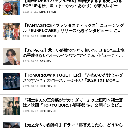
【週末KOREA ハップルFES】韓国がまるまる楽しめる
POP UPを松川星（まつかわ・あかり）が潜入レポート
♡
2026.07.11
LIFE STYLE
【FANTASTICS／ファンタスティックス】ニューシング
ル「SUNFLOWER」リリース記念インタビュー♡ この
夏楽しみにしていることは？
2026.06.27
LIFE STYLE
【J’s Picks】悲しい経験でたどり着いた…J-BOY三上龍
の手放せない“オールインワン”アイテム〈ビューティ＆
ファッション夏の必需品〉
2026.08.05
BEAUTY
【TOMORROW X TOGETHER】「かわいいだけじゃダ
メですか？」カバーステージも♡「2026 TXT MOA
CON IN JAPAN」千葉公演2日目を詳細レポ【後編】
2026.06.03
LIFE STYLE
「福士さんの三角筋がデカすぎて！」水上恒司＆福士蒼
汰／映画『TOKYO BURST-犯罪都市-』公開インタビュ
ー
2026.05.22
LIFE STYLE
【元之介＆小西詠斗】ドラマ「席替えしたら、どうやら