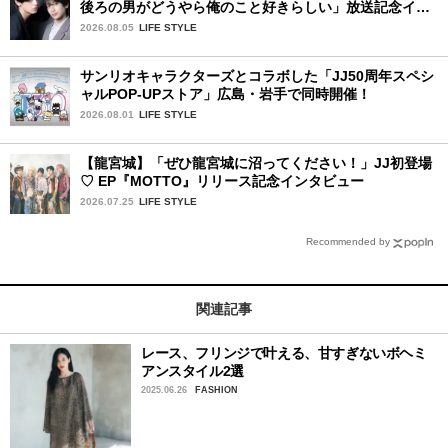
後ろの男がどうやら俺のこと好きらしい」放送記念イン
タビュー♡ 「自然と詠斗くんが可愛く見えたんです」
2026.08.05
LIFE STYLE
サンリオキャラクターズとコラボした「JJ50周年スペシ
ャルPOP-UPストア」広島・岩手で同時開催！
2026.08.01
LIFE STYLE
【龍宮城】「ぜひ龍宮城に沼ってください！」JJ初登場
♡ EP『MOTTO』リリース記念インタビュー
2026.07.25
LIFE STYLE
Recommended by
関連記事
レース、フリンジで叶える、甘すぎないボヘミ
アンスタイル2選
2025.06.26
FASHION