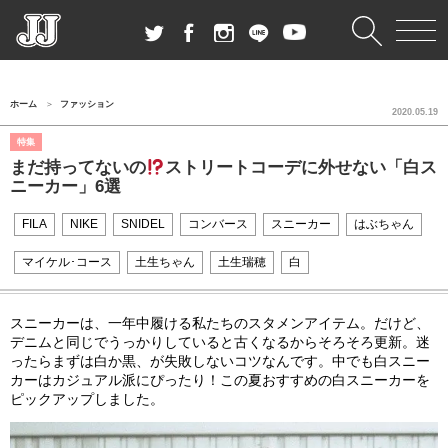
ホーム
ファッション
2020.05.19
特集
まだ持ってないの
ストリートコーデに外せない「白ス
ニーカー」6選
FILA
NIKE
SNIDEL
コンバース
スニーカー
はぶちゃん
マイケル･コース
土生ちゃん
土生瑞穂
白
スニーカーは、一年中履ける私たちのスタメンアイテム。だけど、
デニムと同じでうっかりしていると古くなるからそろそろ更新。迷
ったらまずは白か黒、が失敗しないコツなんです。中でも白スニー
カーはカジュアル派にぴったり！この夏おすすめの白スニーカーを
ピックアップしました。