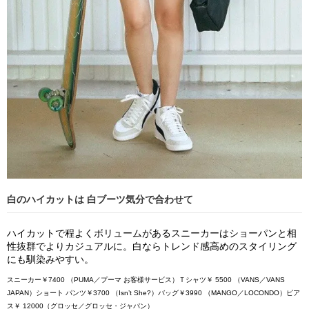
白のハイカットは 白ブーツ気分で合わせて
ハイカットで程よくボリュームがあるスニーカーはショーパンと相
性抜群でよりカジュアルに。白ならトレンド感高めのスタイリング
にも馴染みやすい。
スニーカー￥7400 （PUMA／プーマ お客様サービス）Ｔシャツ￥ 5500 （VANS／VANS
JAPAN）ショート パンツ￥3700 （Isn’t She?）バッグ￥3990 （MANGO／LOCONDO）ピア
ス￥ 12000（グロッセ／グロッセ・ジャパン）