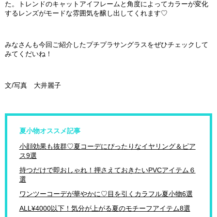
た。トレンドのキャットアイフレームと角度によってカラーが変化
するレンズがモードな雰囲気を醸し出してくれます♡
みなさんも今回ご紹介したプチプラサングラスをぜひチェックして
みてくだいね！
文/写真 大井麗子
夏小物オススメ記事
小顔効果も抜群♡夏コーデにぴったりなイヤリング＆ピア
ス9選
持つだけで即おしゃれ！押さえておきたいPVCアイテム６
選
ワンツーコーデが華やかに♡目を引くカラフル夏小物6選
ALL¥4000以下！気分が上がる夏のモチーフアイテム8選