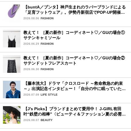
【buntA／ブンタ】神戸生まれのラバーブランドによる
「足育フットウェア」。伊勢丹新宿店でPOP-UP開催
中！
2026.08.06
FASHION
教えて！ ［夏の新作］コーディネート♡／GUの場合①
サテンキャミソール
2026.06.29
FASHION
教えて！ ［夏の新作］コーディネート♡／GUの場合②
サテンドットフレアスカート
2026.06.30
FASHION
【藤本洸大】ドラマ「クロスロード ～救命救急の約束
～」出演記念インタビュー！「自分の中に眠っていた熱
を思い出させてもらった作品です」
2026.07.09
LIFE STYLE
【J’s Picks】ブランドまとめて愛用中！ J-GIRL有田
叶“鉄壁の相棒”〈ビューティ＆ファッション夏の必需
品〉
2026.08.07
BEAUTY