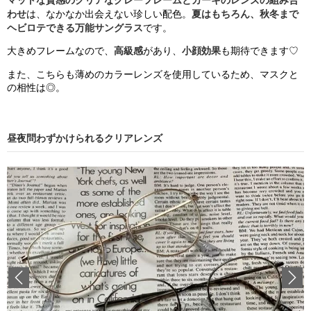
マットな質感のクリアなグレーフレームとカーキのレンズの組み合
わせ
は、なかなか出会えない珍しい配色。
夏はもちろん、秋冬まで
ヘビロテできる万能サングラス
です。
大きめフレームなので、
高級感
があり、
小顔効果
も期待できます♡
また、こちらも薄めのカラーレンズを使用しているため、マスクと
の相性は◎。
昼夜問わずかけられるクリアレンズ
Previous