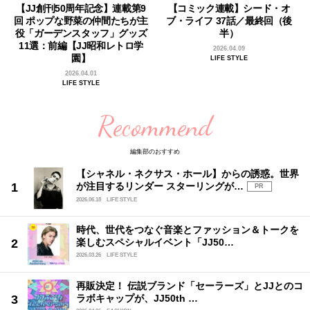
【JJ創刊50周年記念】連載第9
【コミック連載】シード・オ
回 ポップな野菜の仲間たちが主
ブ・ライフ 37話／最終回（後
役「ガーデンスタッフ」グッズ
半）
11選：前編【JJ昭和レトロ学
2026.04.09
園】
LIFE STYLE
2026.04.01
LIFE STYLE
Recommend
編集部のおすすめ
【シャネル・ネクサス・ホール】からの誘惑。世界
が注目するリンダー スターリングが…
PR
2026.06.18
LIFE STYLE
時代、世代をつなぐ音楽とファッション＆トークを
楽しむスペシャルイベント「JJ50…
2026.03.26
LIFE STYLE
再販決定！ 伝説ブランド「セーラーズ」とJJとのコ
ラボキャップが、JJ50th …