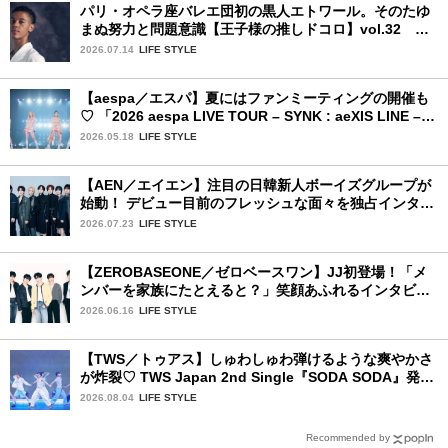
パリ・オペラ座バレエ団初の黒人エトワール。そのたゆ
まぬ努力と問題意識【王子様の推しドコロ】vol.32 ギ
ヨーム・ディオップさん
2026.07.14
LIFE STYLE
【aespa／エスパ】夏にはファンミーティングの開催も
♡ 「2026 aespa LIVE TOUR – SYNK : aeXIS LINE – in
JAPAN [SPECIAL EDITION DOME TOUR] 」東京ドー
2026.05.18
LIFE STYLE
ム公演2日目を詳細レポート【後編】
【AEN／エイエン】注目の日韓新人ボーイズグループが
始動！ デビュー目前のフレッシュな面々を独占インタビ
ュー。7人の魅力に迫ります♪
2026.07.23
LIFE STYLE
【ZEROBASEONE／ゼロベースワン】JJ初登場！「メ
ンバーを家族にたとえると？」笑顔あふれるインタビュ
ー♡
2026.06.16
LIFE STYLE
【TWS／トゥアス】しゅわしゅわ弾けるような爽やかさ
が炸裂♡ TWS Japan 2nd Single『SODA SODA』発売
記念SPECIAL SHOWCASEを詳細レポ
2026.08.04
LIFE STYLE
Recommended by