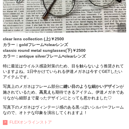
clear lens collection (上)￥2500
カラー：goldフレーム×clearレンズ
classic round metal sunglasses(下)￥2500
カラー：antique silverフレーム×clearレンズ
特に最近はウイルス感染対策のため、目を触らないよう推奨されて
いますよね。1日中かけていられる伊達メガネは今すぐGETしたい
アイテムです。
写真上のメガネはフレーム部分に
縫い目のような細かいデザイン
が
施されているため、
高見え
も期待できるアイテム。伊達メガネであ
りながら細部まで凝ったデザインにとっても惹かれました♡
写真下のメガネはヴィンテージ感のある黒っぽいシルバーフレーム
なので、オトナな印象を演出してくれますよ！
FLEXオンラインストア