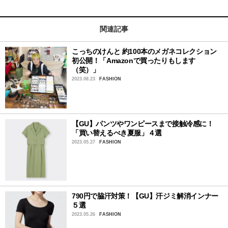
関連記事
こっちのけんと 約100本のメガネコレクション
初公開！「Amazonで買ったりもします
（笑）」
2023.08.23
FASHION
【GU】パンツやワンピースまで接触冷感に！
「買い替えるべき夏服」４選
2023.05.27
FASHION
790円で脇汗対策！【GU】汗ジミ解消インナー
５選
2023.05.26
FASHION