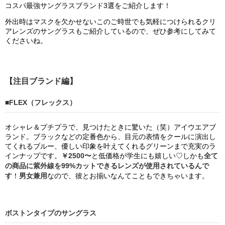
コスパ最強サングラスブランド3選をご紹介します！
外出時はマスクを欠かせないこのご時世でも気軽につけられるクリ
アレンズのサングラスもご紹介しているので、ぜひ参考にしてみて
くださいね。
【注目ブランド編】
■FLEX（フレックス）
オシャレ＆プチプラで、見つけたときに驚いた（笑）アイウエアブ
ランド。ブラックなどの定番色から、目元の表情をクールに演出し
てくれるブルー、優しい印象を叶えてくれるグリーンまで充実のラ
インナップです。
￥2500〜
と低価格が学生にも嬉しい♡しかも
全て
の商品に紫外線を99%カットできるレンズが使用されているんで
す
！
男女兼用
なので、彼とお揃いなんてこともできちゃいます。
ボストンタイプのサングラス