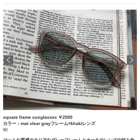
Previous
square frame sunglasses ￥2500
カラー：mat clear grayフレーム×khakiレンズ
￼