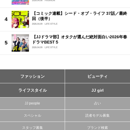
2026.04.06
FASHION
【コミック連載】シード・オブ・ライフ 37話／最終
回（後半）
2026.04.09
LIFE STYLE
【JJドラマ部】オタクが選んだ絶対面白い2026年春
ドラマBEST５
2026.04.09
LIFE STYLE
ファッション
ビューティ
ライフスタイル
JJ girl
JJ people
占い
スペシャル
読者モデル募集
スタッフ募集
ブランド検索