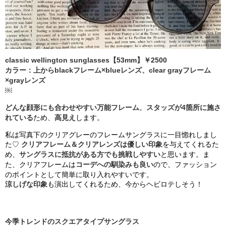
classic wellington sunglasses【53mm】￥2500
カラー：上からblackフレーム×blueレンズ、clear grayフレーム
×grayレンズ
￼
どんな顔形にも合わせやすい万能フレーム
。
スタッズが4箇所に施さ
れている
ため、
高見え
します。
私は写真下のクリアグレーのフレームサングラスに一目惚れしまし
た♡
クリアフレーム＆クリアレンズは優しい印象
を与えてくれるた
め、
サングラスに抵抗がある方でも挑戦しやすい
と思います。ま
た、クリアフレームは
コーデへの馴染みも良い
ので、ファッション
のポイントとして簡単に取り入れやすいです。
涼しげな印象
も演出してくれるため、今からヘビロテしそう！
今季トレンドのスクエアタイプサングラス