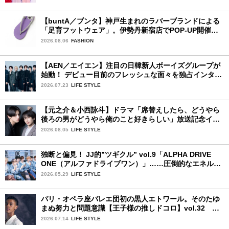
【buntA／ブンタ】神戸生まれのラバーブランドによる
「足育フットウェア」。伊勢丹新宿店でPOP-UP開催
中！
2026.08.06
FASHION
【AEN／エイエン】注目の日韓新人ボーイズグループが
始動！ デビュー目前のフレッシュな面々を独占インタビ
ュー。7人の魅力に迫ります♪
2026.07.23
LIFE STYLE
【元之介＆小西詠斗】ドラマ「席替えしたら、どうやら
後ろの男がどうやら俺のこと好きらしい」放送記念イン
タビュー♡ 「自然と詠斗くんが可愛く見えたんです」
2026.08.05
LIFE STYLE
独断と偏見！ JJ的”ツギクル” vol.9「ALPHA DRIVE
ONE（アルファドライブワン）」……圧倒的なエネルギ
ーで時代を駆け抜ける新世代
2026.05.29
LIFE STYLE
パリ・オペラ座バレエ団初の黒人エトワール。そのたゆ
まぬ努力と問題意識【王子様の推しドコロ】vol.32 ギ
ヨーム・ディオップさん
2026.07.14
LIFE STYLE