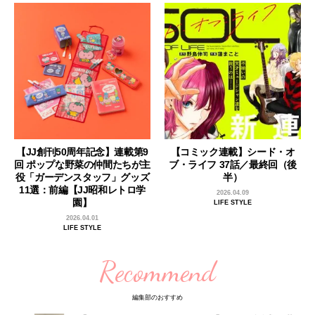
【JJ創刊50周年記念】連載第9
【コミック連載】シード・オ
回 ポップな野菜の仲間たちが主
ブ・ライフ 37話／最終回（後
役「ガーデンスタッフ」グッズ
半）
11選：前編【JJ昭和レトロ学
2026.04.09
園】
LIFE STYLE
2026.04.01
LIFE STYLE
Recommend
編集部のおすすめ