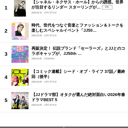
【シャネル・ネクサス・ホール】からの誘惑。世界
が注目するリンダー スターリングが…
PR
2026.06.18
LIFE STYLE
時代、世代をつなぐ音楽とファッション＆トークを
楽しむスペシャルイベント「JJ50…
2026.03.26
LIFE STYLE
再販決定！ 伝説ブランド「セーラーズ」とJJとのコ
ラボキャップが、JJ50th …
2026.04.06
FASHION
【コミック連載】シード・オブ・ライフ 37話／最終
回（後半）
2026.04.09
LIFE STYLE
【JJドラマ部】オタクが選んだ絶対面白い2026年春
ドラマBEST５
2026.04.09
LIFE STYLE