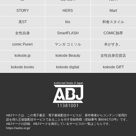
STORY
HERS
Mart
美ST
bis
和食スタイル
女性自身
SmartFLASH
COMIC熱帯
comic Pureri
マンガ コミソル
本がすき。
kokode.jp
kokode Beauty
女性自身百貨店
kokode books
kokode digital
kokode GIFT
ABJマークは、この電子書店・電子書籍配信サービスが、著作権者からコンテンツ使用許
諾を得た正規版配信サービスであることを示す登録商標（登録番号 第6091713号）です。
ABJマークの詳細、ABJマークを掲示しているサービスの一覧はこちらです。
https://aebs.or.jp/