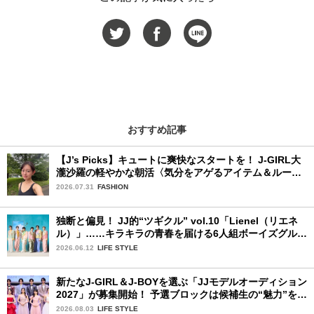
おすすめ記事
【J’s Picks】キュートに爽快なスタートを！ J-GIRL大
瀧沙羅の軽やかな朝活〈気分をアゲるアイテム＆ルーテ
ィーン〉
2026.07.31
FASHION
独断と偏見！ JJ的“ツギクル” vol.10「Lienel（リエネ
ル）」……キラキラの青春を届ける6人組ボーイズグルー
プ
2026.06.12
LIFE STYLE
新たなJ-GIRL＆J-BOYを選ぶ「JJモデルオーディション
2027」が募集開始！ 予選ブロックは候補生の“魅力”を重
視した「新システム」に変わります
2026.08.03
LIFE STYLE