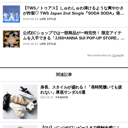
【TWS／トゥアス】しゅわしゅわ弾けるような爽やかさ
が炸裂♡ TWS Japan 2nd Single『SODA SODA』発売
記念SPECIAL SHOWCASEを詳細レポ
2026.08.04
LIFE STYLE
公式ECショップでは一部商品が一時完売！ 限定アイテ
ムを入手できる「JJ50×ANNA SUI POP-UP STORE」が
広島で開催決定
2026.08.01
LIFE STYLE
Recommended by
関連記事
身長、スタイルが盛れる！「長時間履いても疲
れない」厚底サンダル5選
2023.06.07
FASHION
【GU】パンツやワンピースまで接触冷感に！