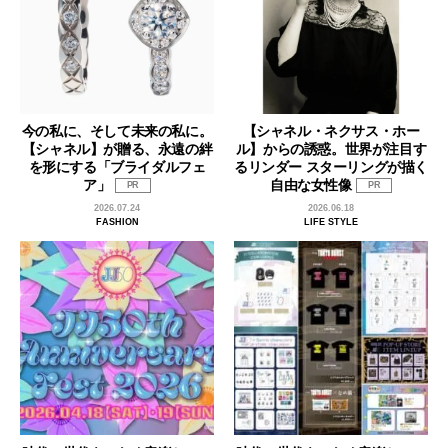
今の私に、そして未来の私に。
【シャネル・ネクサス・ホー
【シャネル】が贈る、永遠の絆
ル】からの誘惑。世界が注目す
を形にする「ブライダルフェ
るリンダー スターリングが描く
ア」
自由な女性像
PR
PR
2026.07.24
2026.06.18
FASHION
LIFE STYLE