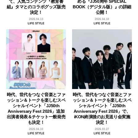
て、人気コンテンツ『教育番
める『JJ50周年 SPECIAL
組』タマとのコラボグッズ販売
BOOK（デジタル版）』の詳細
決定！
公開！
2026.04.13
2026.04.10
LIFE STYLE
LIFE STYLE
時代、世代をつなぐ音楽とファ
時代、世代をつなぐ音楽とファ
ッション＆トークを楽しむスペ
ッション＆トークを楽しむスペ
シャルイベント「JJ50th
シャルイベント「JJ50th
Anniversary Fest 2026」追加
Anniversary Fest 2026」で、
出演者発表＆チケット一般発売
iKON終演後のお見送り会実施
も決定！
決定！
2026.04.10
2026.03.27
LIFE STYLE
LIFE STYLE