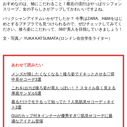
おすめなのは、袖にこだわること！最近の流行はやっぱりシフォン
スリーブ。女の子らしさがアップしてかわいいですよね。
バックシャンアイテムいかがでしたか？ 今季はZARA、H&Mをはじ
めとするプチプラでも見つけられるので、ぜひチェックしてみてく
ださい。後ろ姿にこだわって、
360°
美人を目指していきましょう！
文・写真／ YUKA KATSUMATA (ロンドン在住学生ライター）
あわせて読みたい
メンズが帰したくなくなる！後ろ姿でドキッとさせる♡背
中見せコーデ3選
これをはけば後ろ姿が美人っぽい！？ スタイル良く見える
厚底サンダル5選
着るだけでモテるって知ってた？人気肌見せコーディネイ
ト3選
GUのカップ付きインナーが優秀すぎ♡肌見せコーデに最
適なアイテム登場