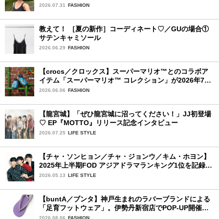
ィーン〉
2026.07.31
FASHION
教えて！ ［夏の新作］コーディネート♡／GUの場合①
サテンキャミソール
2026.06.29
FASHION
【crocs／クロックス】スーパーマリオ™とのコラボア
イテム「スーパーマリオ™ コレクション」が2026年7月
16日より発売開始！
2026.06.06
FASHION
【龍宮城】「ぜひ龍宮城に沼ってください！」JJ初登場
♡ EP『MOTTO』リリース記念インタビュー
2026.07.25
LIFE STYLE
【チャ・ソンヒョン／チャ・ジョンウ／キム・ホヨン】
2025年上半期FOD アジアドラマランキング1位を記録！
韓国BLドラマ「秘密の間柄」出演の3人に来日記念イン
2026.05.13
LIFE STYLE
タビュー♡
【buntA／ブンタ】神戸生まれのラバーブランドによる
「足育フットウェア」。伊勢丹新宿店でPOP-UP開催
中！
2026.08.06
FASHION