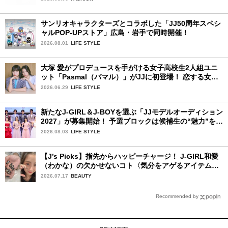
サンリオキャラクターズとコラボした「JJ50周年スペシ
ャルPOP-UPストア」広島・岩手で同時開催！
2026.08.01
LIFE STYLE
大塚 愛がプロデュースを手がける女子高校生2人組ユニ
ット「Pasmal（パマル）」がJJに初登場！ 恋する女の
コのキュンキュンする感情を歌った最新曲「BULL」を
2026.06.29
LIFE STYLE
チェック♪
新たなJ-GIRL＆J-BOYを選ぶ「JJモデルオーディション
2027」が募集開始！ 予選ブロックは候補生の“魅力”を重
視した「新システム」に変わります
2026.08.03
LIFE STYLE
【J’s Picks】指先からハッピーチャージ！ J-GIRL和愛
（わかな）の欠かせないコト〈気分をアゲるアイテム＆
ルーティーン〉
2026.07.17
BEAUTY
Recommended by