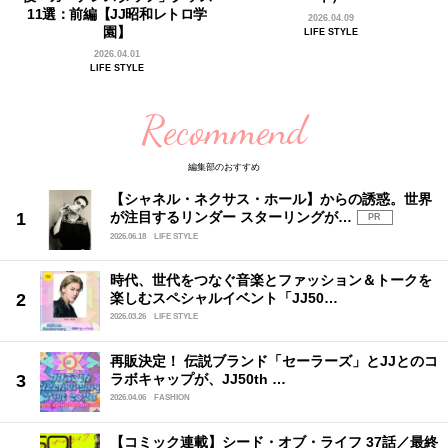
11選：前編【JJ昭和レトロ学
2026.04.09
園】
LIFE STYLE
2026.04.01
LIFE STYLE
Recommend
編集部のおすすめ
【シャネル・ネクサス・ホール】からの誘惑。世界
が注目するリンダー スターリングが…
PR
2026.06.18
LIFE STYLE
時代、世代をつなぐ音楽とファッション＆トークを
楽しむスペシャルイベント「JJ50…
2026.03.26
LIFE STYLE
再販決定！ 伝説ブランド「セーラーズ」とJJとのコ
ラボキャップが、JJ50th …
2026.04.06
FASHION
【コミック連載】シード・オブ・ライフ 37話／最終