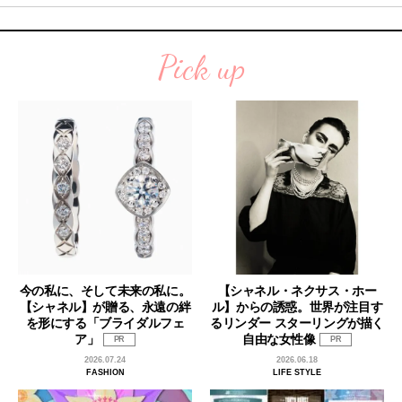
Pick up
今の私に、そして未来の私に。
【シャネル・ネクサス・ホー
【シャネル】が贈る、永遠の絆
ル】からの誘惑。世界が注目す
を形にする「ブライダルフェ
るリンダー スターリングが描く
ア」
自由な女性像
PR
PR
2026.07.24
2026.06.18
FASHION
LIFE STYLE