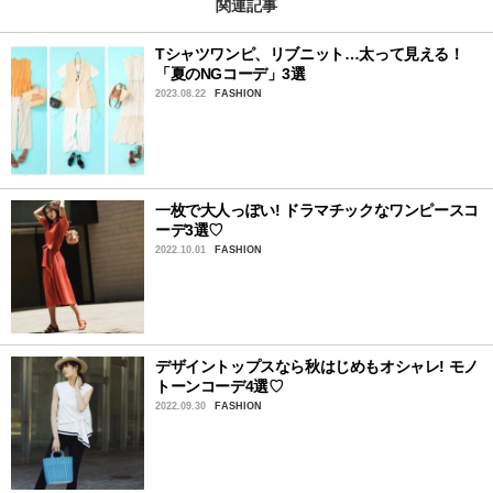
関連記事
Tシャツワンピ、リブニット…太って見える！
「夏のNGコーデ」3選
2023.08.22
FASHION
一枚で大人っぽい! ドラマチックなワンピースコ
ーデ3選♡
2022.10.01
FASHION
デザイントップスなら秋はじめもオシャレ! モノ
トーンコーデ4選♡
2022.09.30
FASHION