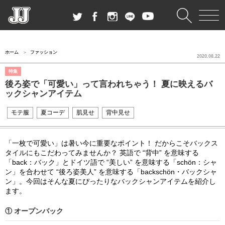
ホーム
ファッション
2020.08.22
特集
後ろ姿で「可愛い」って言われちゃう！ 夏に映えるバ
ックシャンアイテム
モテ服
夏コーデ
肌見せ
背中見せ
「一枚で可愛い」は暑い今に重要なポイント！ だからこそバックス
タイルにもこだわってみませんか？ 英語で “背中” を意味する
「
back：
バック」とドイツ語で “美しい” を意味する「
schön：
シャ
ン」を合わせて “後ろ姿美人” を意味する「
backschön・
バックシャ
ン」。今回はそんな夏にぴったりなバックシャンアイテムを紹介し
ます。
① オープンバック