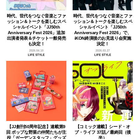
時代、世代をつなぐ音楽とファ
時代、世代をつなぐ音楽とファ
ッション＆トークを楽しむスペ
ッション＆トークを楽しむスペ
シャルイベント「JJ50th
シャルイベント「JJ50th
Anniversary Fest 2026」追加
Anniversary Fest 2026」で、
出演者発表＆チケット一般発売
iKON終演後のお見送り会実施
も決定！
決定！
2026.04.10
2026.03.27
LIFE STYLE
LIFE STYLE
【JJ創刊50周年記念】連載第9
【コミック連載】シード・オ
回 ポップな野菜の仲間たちが主
ブ・ライフ 37話／最終回（後
役「ガーデンスタッフ」グッズ
半）