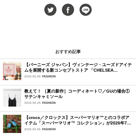
おすすめ記事
【バーニーズ ジャパン】ヴィンテージ・ユーズドアイテ
ムを展開する新コンセプトストア 「CHELSEA
VINTAGE ROOM」が誕生
2026.06.08
FASHION
教えて！ ［夏の新作］コーディネート♡／GUの場合①
サテンキャミソール
2026.06.29
FASHION
【crocs／クロックス】スーパーマリオ™とのコラボア
イテム「スーパーマリオ™ コレクション」が2026年7月
16日より発売開始！
2026.06.06
FASHION