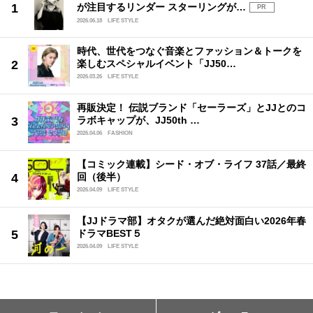
が注目するリンダー スターリングが…
PR
2026.06.18
LIFE STYLE
時代、世代をつなぐ音楽とファッション＆トークを
楽しむスペシャルイベント「JJ50…
2026.03.26
LIFE STYLE
再販決定！ 伝説ブランド「セーラーズ」とJJとのコ
ラボキャップが、JJ50th …
2026.04.06
FASHION
【コミック連載】シード・オブ・ライフ 37話／最終
回（後半）
2026.04.09
LIFE STYLE
【JJドラマ部】オタクが選んだ絶対面白い2026年春
ドラマBEST５
2026.04.09
LIFE STYLE