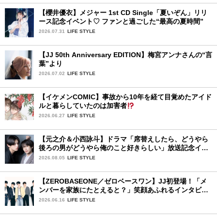
【櫻井優衣】メジャー 1st CD Single「夏いぞん」リリ
ース記念イベント♡ ファンと過ごした“最高の夏時間”
2026.07.31
LIFE STYLE
【JJ 50th Anniversary EDITION】梅宮アンナさんの“言
葉”より
2026.07.02
LIFE STYLE
【イケメンCOMIC】事故から10年を経て目覚めたアイド
ルと暮らしていたのは加害者
2026.06.27
LIFE STYLE
【元之介＆小西詠斗】ドラマ「席替えしたら、どうやら
後ろの男がどうやら俺のこと好きらしい」放送記念イン
タビュー♡ 「自然と詠斗くんが可愛く見えたんです」
2026.08.05
LIFE STYLE
【ZEROBASEONE／ゼロベースワン】JJ初登場！「メ
ンバーを家族にたとえると？」笑顔あふれるインタビュ
ー♡
2026.06.16
LIFE STYLE