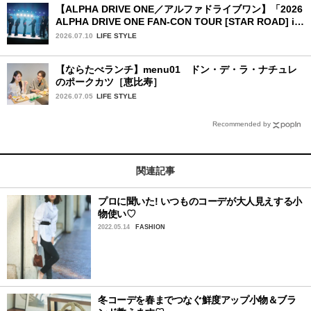
【ALPHA DRIVE ONE／アルファドライブワン】「2026
ALPHA DRIVE ONE FAN-CON TOUR [STAR ROAD] in
YOKOHAMA」1日目詳細レポ【前編】
2026.07.10
LIFE STYLE
【ならたべランチ】menu01 ドン・デ・ラ・ナチュレ
のポークカツ［恵比寿］
2026.07.05
LIFE STYLE
Recommended by
関連記事
プロに聞いた! いつものコーデが大人見えする小
物使い♡
2022.05.14
FASHION
冬コーデを春までつなぐ鮮度アップ小物＆ブラ