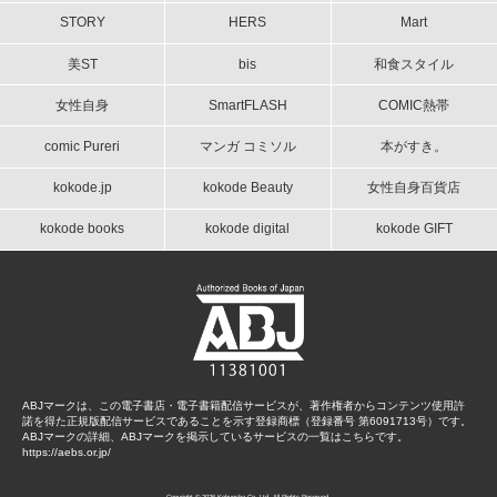
STORY
HERS
Mart
美ST
bis
和食スタイル
女性自身
SmartFLASH
COMIC熱帯
comic Pureri
マンガ コミソル
本がすき。
kokode.jp
kokode Beauty
女性自身百貨店
kokode books
kokode digital
kokode GIFT
ABJマークは、この電子書店・電子書籍配信サービスが、著作権者からコンテンツ使用許
諾を得た正規版配信サービスであることを示す登録商標（登録番号 第6091713号）です。
ABJマークの詳細、ABJマークを掲示しているサービスの一覧はこちらです。
https://aebs.or.jp/