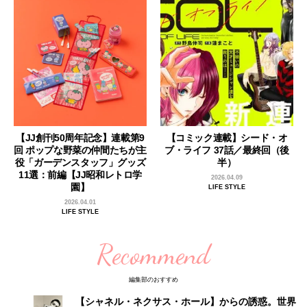
【JJ創刊50周年記念】連載第9
【コミック連載】シード・オ
回 ポップな野菜の仲間たちが主
ブ・ライフ 37話／最終回（後
役「ガーデンスタッフ」グッズ
半）
11選：前編【JJ昭和レトロ学
2026.04.09
園】
LIFE STYLE
2026.04.01
LIFE STYLE
Recommend
編集部のおすすめ
【シャネル・ネクサス・ホール】からの誘惑。世界