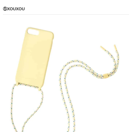
⑤XOUXOU