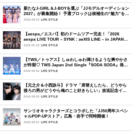
新たなJ-GIRL＆J-BOYを選ぶ「JJモデルオーディション
2027」が募集開始！ 予選ブロックは候補生の“魅力”を重
視した「新システム」に変わります
2026.08.03
LIFE STYLE
【aespa／エスパ】初のドームツアー完走！「2026
aespa LIVE TOUR – SYNK : aeXIS LINE – in JAPAN
[SPECIAL EDITION DOME TOUR] 」東京ドーム公演2
2026.05.18
LIFE STYLE
日目を詳細レポート【前編】
【TWS／トゥアス】しゅわしゅわ弾けるような爽やかさ
が炸裂♡ TWS Japan 2nd Single『SODA SODA』発売
記念SPECIAL SHOWCASEを詳細レポ
2026.08.04
LIFE STYLE
【元之介＆小西詠斗】ドラマ「席替えしたら、どうやら
後ろの男がどうやら俺のこと好きらしい」放送記念イン
タビュー♡ 「自然と詠斗くんが可愛く見えたんです」
2026.08.05
LIFE STYLE
サンリオキャラクターズとコラボした「JJ50周年スペシ
ャルPOP-UPストア」広島・岩手で同時開催！
2026.08.01
LIFE STYLE