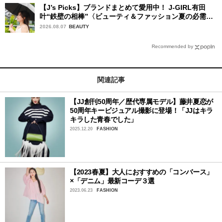
【J’s Picks】ブランドまとめて愛用中！ J-GIRL有田
叶“鉄壁の相棒”〈ビューティ＆ファッション夏の必需
品〉
2026.08.07
BEAUTY
Recommended by
関連記事
【JJ創刊50周年／歴代専属モデル】藤井夏恋が
50周年キービジュアル撮影に登場！「JJはキラ
キラした青春でした」
2025.12.20
FASHION
【2023春夏】大人におすすめの「コンバース」
×「デニム」最新コーデ３選
2023.06.23
FASHION