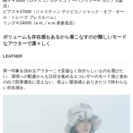
帽子￥
3
000
（ロデスコ／ロデスコ アーバンリサーチ ルクア大阪
店）
ピアス￥
27
000
（ジャスティン デイビス／ジャック・オブ・オー
ル・トレーズ プレスルーム）
リング￥
24
000
（
e.m.
／
e.m.
表参道店）
ボリュームも存在感もあるから着こなすのが難しいモード
なアウターで凛々しく
LEATHER
第一印象を決めるアウターこそ妥協なく自分らしいものを選びた
い。環境への配慮からも注目を集めるエコレザーのモード感と攻め
の白で防寒優先に見えない、程よい緊張感とありきたりで終わらな
い存在感を。