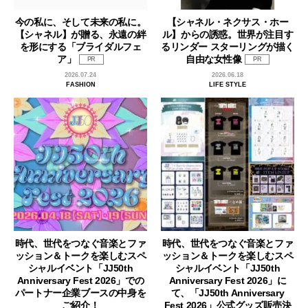
今の私に、そして未来の私に。
【シャネル・ネクサス・ホー
【シャネル】が贈る、永遠の絆
ル】からの誘惑。世界が注目す
を形にする「ブライダルフェ
るリンダー スターリングが描く
ア」
自由な女性像
PR
PR
2026.07.24
2026.06.18
FASHION
LIFE STYLE
時代、世代をつなぐ音楽とファ
時代、世代をつなぐ音楽とファ
ッション＆トークを楽しむスペ
ッション＆トークを楽しむスペ
シャルイベント「JJ50th
シャルイベント「JJ50th
Anniversary Fest 2026」での
Anniversary Fest 2026」に
パートナー企業ブースの中身を
て、「JJ50th Anniversary
ご紹介！
Fest 2026」公式グッズ販売決