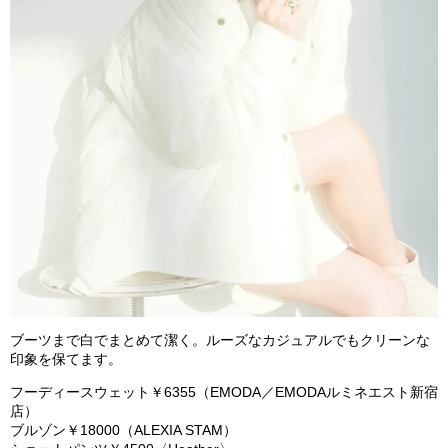
ブーツまで白でまとめて潔く。ルーズなカジュアルでもクリーンな
印象を保てます。
フーディースウェッ
ト￥
6
355
（
EMODA
／
EMODAルミネエスト新宿
店）
ブルゾン￥
18
000
（
ALEXIA STAM
）