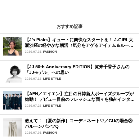
おすすめ記事
【J’s Picks】キュートに爽快なスタートを！ J-GIRL大
瀧沙羅の軽やかな朝活〈気分をアゲるアイテム＆ルーテ
ィーン〉
2026.07.31
FASHION
【JJ 50th Anniversary EDITION】賀来千香子さんの
「JJモデル」への思い
2026.07.13
LIFE STYLE
【AEN／エイエン】注目の日韓新人ボーイズグループが
始動！ デビュー目前のフレッシュな面々を独占インタビ
ュー。7人の魅力に迫ります♪
2026.07.23
LIFE STYLE
教えて！ ［夏の新作］コーディネート♡／GUの場合③
バルーンパンツQ
2026.07.01
FASHION