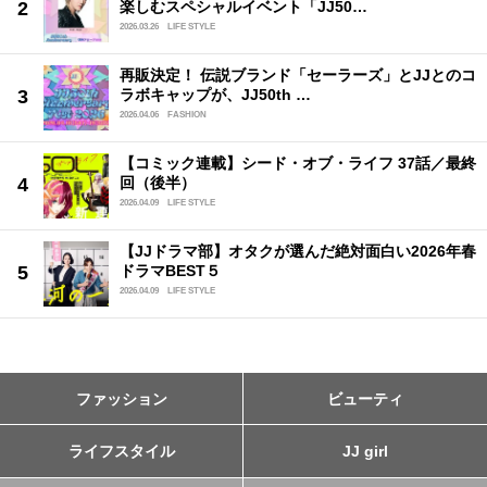
楽しむスペシャルイベント「JJ50…
2026.03.26
LIFE STYLE
再販決定！ 伝説ブランド「セーラーズ」とJJとのコ
ラボキャップが、JJ50th …
2026.04.06
FASHION
【コミック連載】シード・オブ・ライフ 37話／最終
回（後半）
2026.04.09
LIFE STYLE
【JJドラマ部】オタクが選んだ絶対面白い2026年春
ドラマBEST５
2026.04.09
LIFE STYLE
ファッション
ビューティ
ライフスタイル
JJ girl