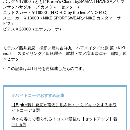
バッグ￥
17
800
（ともに
Karen’s Closet bySAMANTHAVEGA
／サマ
ンサ
タバサグループ カスタマーセンター）
ニットスカート￥
16
000
（
N.
O.R.C by the line
／
N.O.R.C
）
スニーカー￥
13
000
（
NIKE SPORTSWEAR
／
NIKE
カスタマ
ーサー
ビス）
ピアス￥
28
000
（エナソルーナ）
モデル／藤井夏恋 撮影／嶌村吉祥丸 ヘアメイク／北原 菓〈
KiKi
inc.
〉 スタイリング／田臥曜子 取材・文／増田奈津子 編集／鈴
木ヒナタ
※
この記事は
JJ1
月号を再構成したものです。
ホワイトコーデおすすめ記事
【E-girls藤井夏恋が着る】肌を出すよりドキッとするホワ
イトコーデ３選
今から春まで着られる！コスパ最強な【セットアップ】着
回し5選