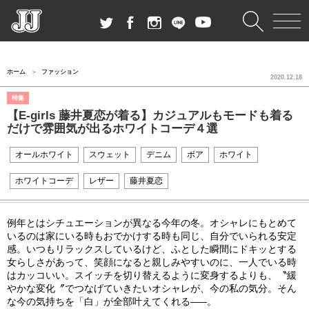
ホーム
ファッション
2020.12.18
特集
【E-girls 藤井夏恋が着る】カジュアルもモードも着る
だけで雰囲気が出るホワイトコーデ４選
オールホワイト
スウェット
デニム
ボア
ホワイト
ホワイトコーデ
レザー
藤井夏恋
例年とはシチュエーションが異なる今年の冬。オシャレにもとめて
いるのは家にいる時もおでかけする時も同じ、自分でいられる安定
感。いつもリラックスしているけど、ふとした瞬間にドキッとする
女らしさがあって、笑顔になると親しみやすいのに、一人でいる時
はカッコいい。スイッチを切り替えるように変身するよりも、〝緩
やかな変化〞でつなげていきたいオシャレが、今の私の気分。そん
な今の気持ちを「白」が全部叶えてくれる
–––
。