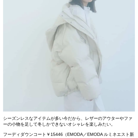
シーズンレスなアイテムが多い今だから、レザーのアウターやファ
ーの小物を足して冬しかできないオシャレを楽しみたい。
フーディダウンコート￥
15
446
（
EMODA
／
EMODA
ルミネエスト新