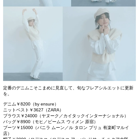
定番のデニムこそこまめに見直して、旬なフレアシルエットに更新
を。
デニム￥
8
200
（
by ensure
）
ニットベスト￥
3
627
（
ZARA
）
ブラウス￥
24
000
（ヤヌーク／カイタックインターナショナル）
バッグ￥
8
900
（モヒ／ビームス ウィメン 原宿）
ブーツ￥
15
000
（バニラ ムーン／ル タロン プリュ 有楽町マルイ
店）