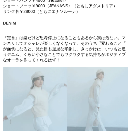
ショート
パンツ￥
4
500
〈
Heather
〉
ショ
ートブーツ￥
9
000
〈
JEANASiS
〉
（ともにアダストリア）
リング各￥
28
000
（ともにエナソルーナ）
DENIM
『定番』は楽だけど思考停止になることもあるから実は危
ない。
マ
ンネリしてオシャレが楽しくなくなって、そのうち〝変わること〞
が面倒になると、見た目も退屈な印象に。きっかけは、いつもと違
うデニム、くらい小さなことでもワクワクする気持ちがポジティブ
なオーラを作ってくれるはず！