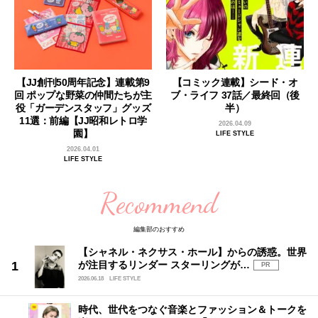
【JJ創刊50周年記念】連載第9
【コミック連載】シード・オ
回 ポップな野菜の仲間たちが主
ブ・ライフ 37話／最終回（後
役「ガーデンスタッフ」グッズ
半）
11選：前編【JJ昭和レトロ学
2026.04.09
園】
LIFE STYLE
2026.04.01
LIFE STYLE
Recommend
編集部のおすすめ
【シャネル・ネクサス・ホール】からの誘惑。世界
が注目するリンダー スターリングが…
PR
2026.06.18
LIFE STYLE
時代、世代をつなぐ音楽とファッション＆トークを