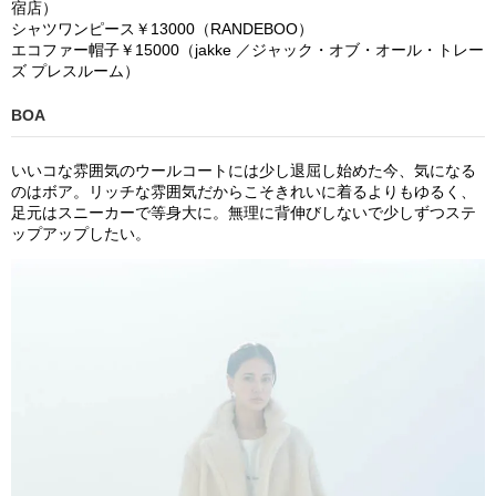
宿店）
シャツワンピース￥
13
000
（
RA
NDEBOO
）
エコファー帽子￥
15
000
（
jakke
／ジャック・オブ・オール・トレー
ズ プレスルーム）
BOA
いいコな雰囲気のウールコートには少し退屈し始めた今、気になる
のはボア。リッチな雰囲気だからこそきれいに着るよりもゆるく、
足元はスニーカーで等身大に。無理に背伸びしないで少しずつステ
ップアップしたい。