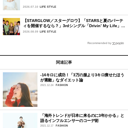
2026.07.10
LIFE STYLE
【STARGLOW／スターグロウ】「STARSと夏のパーテ
ィを開催するなら？」3rdシングル「Drivin’ My Life」リ
リース記念インタビュー！
2026.08.09
LIFE STYLE
Recommended by
関連記事
-14キロに成功！「3万の服より3キロ痩せたほう
が素敵」なダイエット論
2021.12.24
FASHION
「海外トレンドが日本に来るのに3年かかる」と
語るインフルエンサーのコーデ術
2021.12.17
FASHION