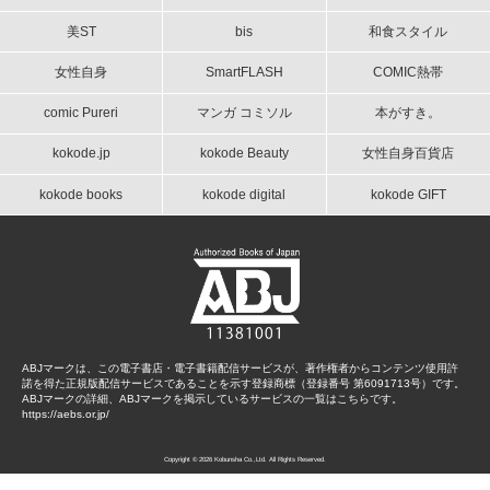
美ST
bis
和食スタイル
女性自身
SmartFLASH
COMIC熱帯
comic Pureri
マンガ コミソル
本がすき。
kokode.jp
kokode Beauty
女性自身百貨店
kokode books
kokode digital
kokode GIFT
ABJマークは、この電子書店・電子書籍配信サービスが、著作権者からコンテンツ使用許
諾を得た正規版配信サービスであることを示す登録商標（登録番号 第6091713号）です。
ABJマークの詳細、ABJマークを掲示しているサービスの一覧はこちらです。
https://aebs.or.jp/
Copyright © 2026 Kobunsha Co.,Ltd. All Rights Reserved.