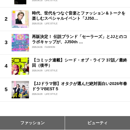
2026.06.18
LIFE STYLE
時代、世代をつなぐ音楽とファッション＆トークを
楽しむスペシャルイベント「JJ50…
2026.03.26
LIFE STYLE
再販決定！ 伝説ブランド「セーラーズ」とJJとのコ
ラボキャップが、JJ50th …
2026.04.06
FASHION
【コミック連載】シード・オブ・ライフ 37話／最終
回（後半）
2026.04.09
LIFE STYLE
【JJドラマ部】オタクが選んだ絶対面白い2026年春
ドラマBEST５
2026.04.09
LIFE STYLE
ファッション
ビューティ