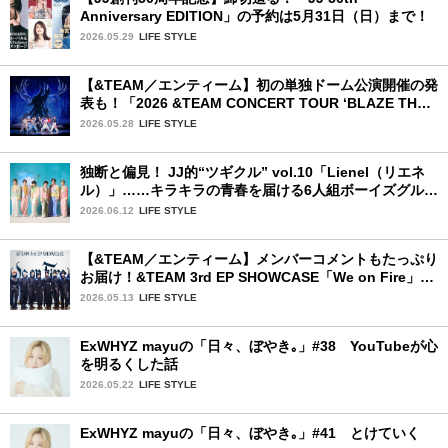
Anniversary EDITION」の予約は5月31日（日）まで！
2026.05.29
LIFE STYLE
【&TEAM／エンティーム】初の単独ドーム公演開催の発
表も！「2026 &TEAM CONCERT TOUR ‘BLAZE THE
WAY’」神奈川公演初日レポ
2026.05.28
LIFE STYLE
独断と偏見！ JJ的“ツギクル” vol.10「Lienel（リエネ
ル）」……キラキラの青春を届ける6人組ボーイズグルー
プ
2026.06.12
LIFE STYLE
【&TEAM／エンティーム】メンバーコメントもたっぷり
お届け！&TEAM 3rd EP SHOWCASE「We on Fire」を
詳細レポート【前編】
2026.05.13
LIFE STYLE
ExWHYZ mayuの「日々、ぼやき｡」#38 YouTubeが心
を明るくした話
2026.05.22
LIFE STYLE
ExWHYZ mayuの「日々、ぼやき｡」#41 とけていく