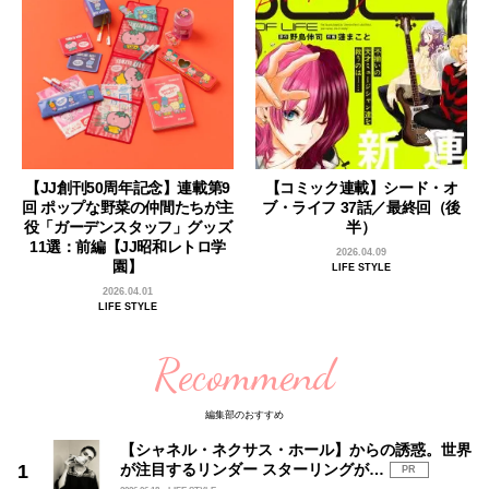
【JJ創刊50周年記念】連載第9
【コミック連載】シード・オ
回 ポップな野菜の仲間たちが主
ブ・ライフ 37話／最終回（後
役「ガーデンスタッフ」グッズ
半）
11選：前編【JJ昭和レトロ学
2026.04.09
園】
LIFE STYLE
2026.04.01
LIFE STYLE
Recommend
編集部のおすすめ
【シャネル・ネクサス・ホール】からの誘惑。世界
が注目するリンダー スターリングが…
PR