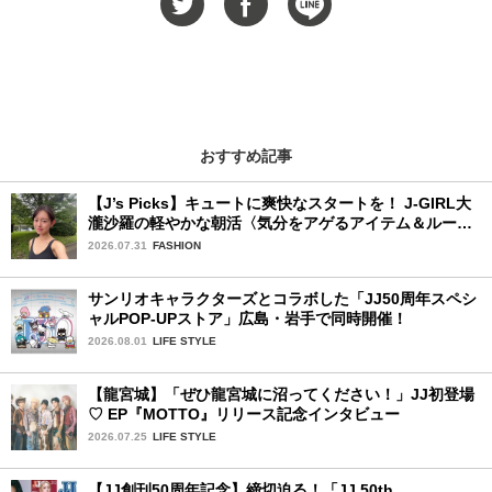
おすすめ記事
【J’s Picks】キュートに爽快なスタートを！ J-GIRL大
瀧沙羅の軽やかな朝活〈気分をアゲるアイテム＆ルーテ
ィーン〉
2026.07.31
FASHION
サンリオキャラクターズとコラボした「JJ50周年スペシ
ャルPOP-UPストア」広島・岩手で同時開催！
2026.08.01
LIFE STYLE
【龍宮城】「ぜひ龍宮城に沼ってください！」JJ初登場
♡ EP『MOTTO』リリース記念インタビュー
2026.07.25
LIFE STYLE
【JJ創刊50周年記念】締切迫る！「JJ 50th