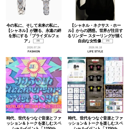
今の私に、そして未来の私に。
【シャネル・ネクサス・ホー
【シャネル】が贈る、永遠の絆
ル】からの誘惑。世界が注目す
を形にする「ブライダルフェ
るリンダー スターリングが描く
ア」
自由な女性像
PR
PR
2026.07.24
2026.06.18
FASHION
LIFE STYLE
時代、世代をつなぐ音楽とファ
時代、世代をつなぐ音楽とファ
ッション＆トークを楽しむスペ
ッション＆トークを楽しむスペ
シャルイベント「JJ50th
シャルイベント「JJ50th