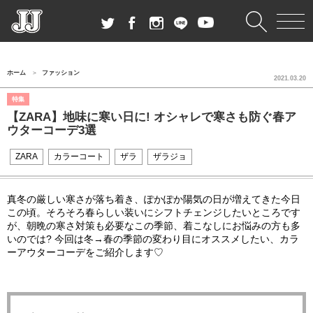
ホーム
ファッション
2021.03.20
特集
【ZARA】地味に寒い日に! オシャレで寒さも防ぐ春ア
ウターコーデ3選
ZARA
カラーコート
ザラ
ザラジョ
真冬の厳しい寒さが落ち着き、ぽかぽか陽気の日が増えてきた今日
この頃。そろそろ春らしい装いにシフトチェンジしたいところです
が、朝晩の寒さ対策も必要なこの季節、着こなしにお悩みの方も多
いのでは?
今回は冬
→
春の季節の変わり目にオススメしたい、カラ
ーアウターコーデをご紹介します
♡