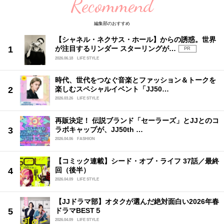
Recommend
編集部のおすすめ
【シャネル・ネクサス・ホール】からの誘惑。世界
が注目するリンダー スターリングが…
PR
2026.06.18
LIFE STYLE
時代、世代をつなぐ音楽とファッション＆トークを
楽しむスペシャルイベント「JJ50…
2026.03.26
LIFE STYLE
再販決定！ 伝説ブランド「セーラーズ」とJJとのコ
ラボキャップが、JJ50th …
2026.04.06
FASHION
【コミック連載】シード・オブ・ライフ 37話／最終
回（後半）
2026.04.09
LIFE STYLE
【JJドラマ部】オタクが選んだ絶対面白い2026年春
ドラマBEST５
2026.04.09
LIFE STYLE