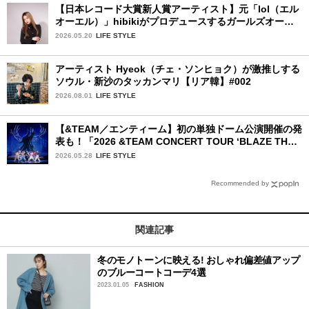
【日本レコード大賞新人賞アーティスト】元「lol（エル
オーエル）」hibikiがプロデュースするガールズオーデ
ィションが始動！ 応募は5月31日（日）まで
2026.05.20
LIFE STYLE
アーティスト Hyeok（チェ・ソンヒョク）が激推しする
ソウル・新沙のタッカンマリ【リア韓】#002
2026.08.01
LIFE STYLE
【&TEAM／エンティーム】初の単独ドーム公演開催の発
表も！「2026 &TEAM CONCERT TOUR ‘BLAZE THE
WAY’」神奈川公演初日レポ
2026.05.28
LIFE STYLE
Recommended by
関連記事
冬のモノトーンに映える! おしゃれ偏差値アップ
のブルーコートコーデ4選
2023.01.05
FASHION