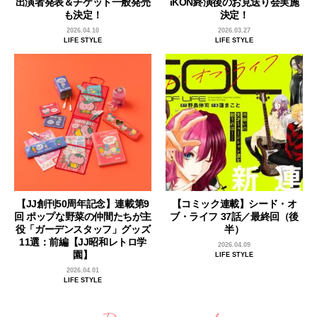
出演者発表＆チケット一般発売
iKON終演後のお見送り会実施
も決定！
決定！
2026.04.10
2026.03.27
LIFE STYLE
LIFE STYLE
【JJ創刊50周年記念】連載第9
【コミック連載】シード・オ
回 ポップな野菜の仲間たちが主
ブ・ライフ 37話／最終回（後
役「ガーデンスタッフ」グッズ
半）
11選：前編【JJ昭和レトロ学
2026.04.09
園】
LIFE STYLE
2026.04.01
LIFE STYLE