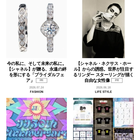
今の私に、そして未来の私に。
【シャネル・ネクサス・ホー
【シャネル】が贈る、永遠の絆
ル】からの誘惑。世界が注目す
を形にする「ブライダルフェ
るリンダー スターリングが描く
ア」
自由な女性像
PR
PR
2026.07.24
2026.06.18
FASHION
LIFE STYLE