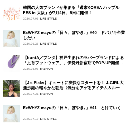
韓国の人気ブランドが集まる『週末KOREA ハップル
FES in ⼤阪』が7月4日、5日に開催！
2026.07.03
LIFE STYLE
ExWHYZ mayuの「日々、ぼやき｡」#40 ドパガキ卒業
したい
2026.06.26
LIFE STYLE
【buntA／ブンタ】神戸生まれのラバーブランドによる
「足育フットウェア」。伊勢丹新宿店でPOP-UP開催
中！
2026.08.06
FASHION
【J’s Picks】キュートに爽快なスタートを！ J-GIRL大
瀧沙羅の軽やかな朝活〈気分をアゲるアイテム＆ルーテ
ィーン〉
2026.07.31
FASHION
ExWHYZ mayuの「日々、ぼやき｡」#41 とけていく
2026.07.10
LIFE STYLE