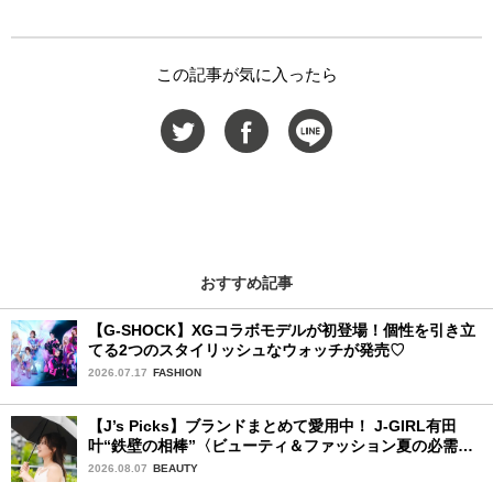
この記事が気に入ったら
おすすめ記事
【G-SHOCK】XGコラボモデルが初登場！個性を引き立
てる2つのスタイリッシュなウォッチが発売♡
2026.07.17
FASHION
【J’s Picks】ブランドまとめて愛用中！ J-GIRL有田
叶“鉄壁の相棒”〈ビューティ＆ファッション夏の必需
品〉
2026.08.07
BEAUTY