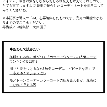
アイテム。寒さ対策をしながらおしゃれ見えも叶えてくれるので、
とても重宝しますよ
♡
是非ご紹介したコーディネートを参考にして
みてくださいね。
※本記事は過去の「JJ」を再編集したものです。完売の可能性があ
りますのでご了承ください。
再構成／JJ編集部 大井 麗子
◆あわせて読みたい
冬服おしゃれに差がつく「カラーアウター」の人気コーデ
ランキングBEST３
周りと差をつけるなら! 秋冬コーデは「ビビッドな赤」で
一歩先ゆくオシャレに♡
モノトーンコーデ＋カラーコートの組み合わせが、最高に
こなれて見える説