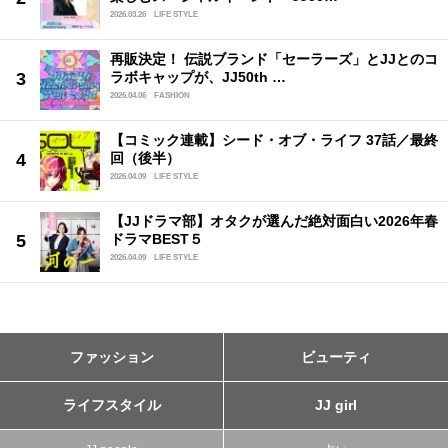
2026.03.26
LIFE STYLE
再販決定！ 伝説ブランド「セーラーズ」とJJとのコ
ラボキャップが、JJ50th …
2026.04.06
FASHION
【コミック連載】シード・オブ・ライフ 37話／最終
回（後半）
2026.04.09
LIFE STYLE
【JJドラマ部】オタクが選んだ絶対面白い2026年春
ドラマBEST５
2026.04.09
LIFE STYLE
ファッション
ビューティ
ライフスタイル
JJ girl