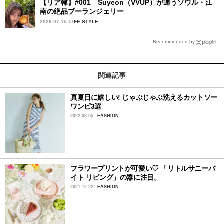
【リア韓】#001 Suyeon（VVUP）が通うソウル・江
南の絶品ブーランジェリー
2026.07.15
LIFE STYLE
Recommended by
関連記事
真夏日に嬉しい! じゃぶじゃぶ洗えるカットソー
ワンピ3選
2022.08.05
FASHION
フラワープリントが可愛い♡ 「リトルサニーバ
イト リビング」の器に注目。
2021.12.22
FASHION