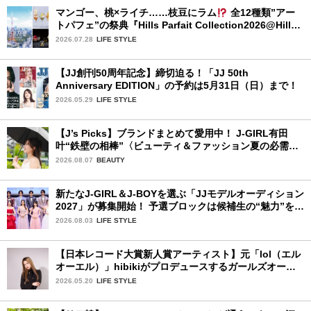
マンゴー、桃×ライチ……枝豆にラム
全12種類”アー
トパフェ”の祭典『Hills Parfait Collection2026@Hills
House』
2026.07.28
LIFE STYLE
【JJ創刊50周年記念】締切迫る！「JJ 50th
Anniversary EDITION」の予約は5月31日（日）まで！
2026.05.29
LIFE STYLE
【J’s Picks】ブランドまとめて愛用中！ J-GIRL有田
叶“鉄壁の相棒”〈ビューティ＆ファッション夏の必需
品〉
2026.08.07
BEAUTY
新たなJ-GIRL＆J-BOYを選ぶ「JJモデルオーディション
2027」が募集開始！ 予選ブロックは候補生の“魅力”を重
視した「新システム」に変わります
2026.08.03
LIFE STYLE
【日本レコード大賞新人賞アーティスト】元「lol（エル
オーエル）」hibikiがプロデュースするガールズオーデ
ィションが始動！ 応募は5月31日（日）まで
2026.05.20
LIFE STYLE