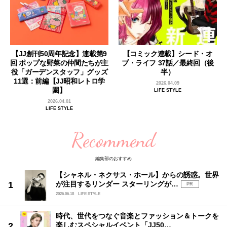
【JJ創刊50周年記念】連載第9
【コミック連載】シード・オ
回 ポップな野菜の仲間たちが主
ブ・ライフ 37話／最終回（後
役「ガーデンスタッフ」グッズ
半）
11選：前編【JJ昭和レトロ学
2026.04.09
園】
LIFE STYLE
2026.04.01
LIFE STYLE
Recommend
編集部のおすすめ
【シャネル・ネクサス・ホール】からの誘惑。世界
が注目するリンダー スターリングが…
PR
2026.06.18
LIFE STYLE
時代、世代をつなぐ音楽とファッション＆トークを
楽しむスペシャルイベント「JJ50…