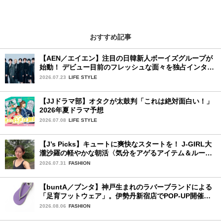
おすすめ記事
【AEN／エイエン】注目の日韓新人ボーイズグループが
始動！ デビュー目前のフレッシュな面々を独占インタビ
ュー。7人の魅力に迫ります♪
2026.07.23
LIFE STYLE
【JJドラマ部】オタクが太鼓判「これは絶対面白い！」
2026年夏ドラマ予想
2026.07.08
LIFE STYLE
【J’s Picks】キュートに爽快なスタートを！ J-GIRL大
瀧沙羅の軽やかな朝活〈気分をアゲるアイテム＆ルーテ
ィーン〉
2026.07.31
FASHION
【buntA／ブンタ】神戸生まれのラバーブランドによる
「足育フットウェア」。伊勢丹新宿店でPOP-UP開催
中！
2026.08.06
FASHION