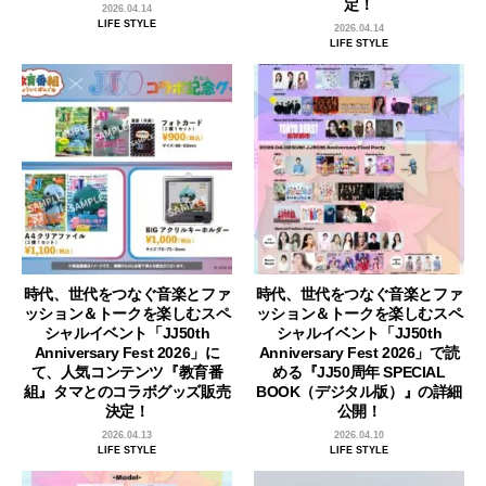
定！
2026.04.14
LIFE STYLE
2026.04.14
LIFE STYLE
時代、世代をつなぐ音楽とファ
時代、世代をつなぐ音楽とファ
ッション＆トークを楽しむスペ
ッション＆トークを楽しむスペ
シャルイベント「JJ50th
シャルイベント「JJ50th
Anniversary Fest 2026」に
Anniversary Fest 2026」で読
て、人気コンテンツ『教育番
める『JJ50周年 SPECIAL
組』タマとのコラボグッズ販売
BOOK（デジタル版）』の詳細
決定！
公開！
2026.04.13
2026.04.10
LIFE STYLE
LIFE STYLE