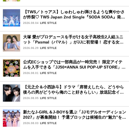
【TWS／トゥアス】しゅわしゅわ弾けるような爽やかさ
が炸裂♡ TWS Japan 2nd Single『SODA SODA』発売
記念SPECIAL SHOWCASEを詳細レポ
2026.08.04
LIFE STYLE
大塚 愛がプロデュースを手がける女子高校生2人組ユニ
ット「Pasmal（パマル）」がJJに初登場！ 恋する女の
コのキュンキュンする感情を歌った最新曲「BULL」を
2026.06.29
LIFE STYLE
チェック♪
公式ECショップでは一部商品が一時完売！ 限定アイテ
ムを入手できる「JJ50×ANNA SUI POP-UP STORE」が
広島で開催決定
2026.08.01
LIFE STYLE
【元之介＆小西詠斗】ドラマ「席替えしたら、どうやら
後ろの男がどうやら俺のこと好きらしい」放送記念イン
タビュー♡ 「自然と詠斗くんが可愛く見えたんです」
2026.08.05
LIFE STYLE
新たなJ-GIRL＆J-BOYを選ぶ「JJモデルオーディション
2027」が募集開始！ 予選ブロックは候補生の“魅力”を重
視した「新システム」に変わります
2026.08.03
LIFE STYLE