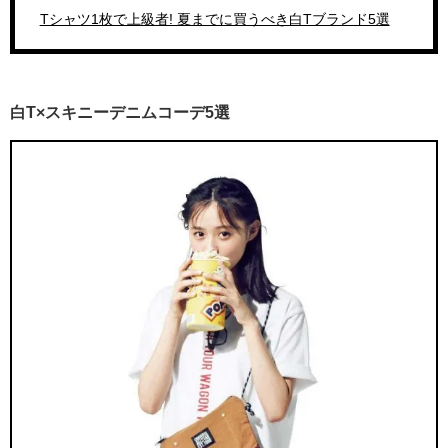
Tシャツ1枚で上級者! 夏までに買うべき白Tブランド5選
白T×スキニーデニムコーデ5選