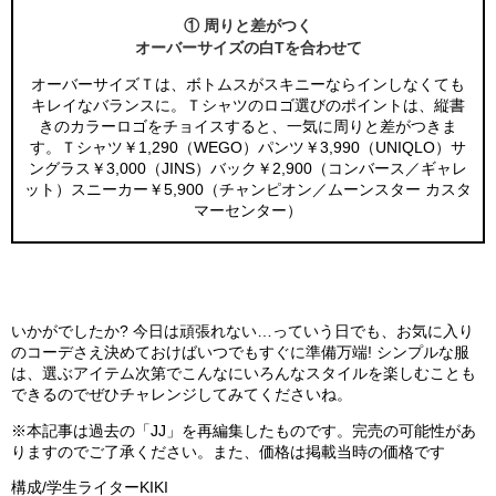
① 周りと差がつく
オーバーサイズの白Tを合わせて
オーバーサイズＴは、ボトムスがスキニーならインしなくても
キレイなバランスに。Ｔシャツのロゴ選びのポイントは、縦書
きのカラーロゴをチョイスすると、一気に周りと差がつきま
す。Ｔシャツ￥1,290（WEGO）パンツ￥3,990（UNIQLO）サ
ングラス￥3,000（JINS）バック￥2,900（コンバース／ギャレ
ット）スニーカー￥5,900（チャンピオン／ムーンスター カスタ
マーセンター）
いかがでしたか? 今日は頑張れない…っていう日でも、お気に入り
のコーデさえ決めておけばいつでもすぐに準備万端! シンプルな服
は、選ぶアイテム次第でこんなにいろんなスタイルを楽しむことも
できるのでぜひチャレンジしてみてくださいね。
※本記事は過去の「JJ」を再編集したものです。完売の可能性があ
りますのでご了承ください。また、価格は掲載当時の価格です
構成/学生ライターKIKI