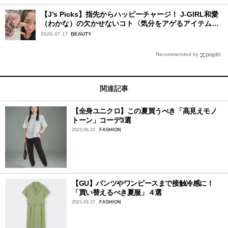
【J’s Picks】指先からハッピーチャージ！ J-GIRL和愛
（わかな）の欠かせないコト〈気分をアゲるアイテム＆
ルーティーン〉
2026.07.17
BEAUTY
Recommended by
関連記事
【全身ユニクロ】この夏買うべき「高見えモノ
トーン」コーデ3選
2023.06.23
FASHION
【GU】パンツやワンピースまで接触冷感に！
「買い替えるべき夏服」４選
2023.05.27
FASHION