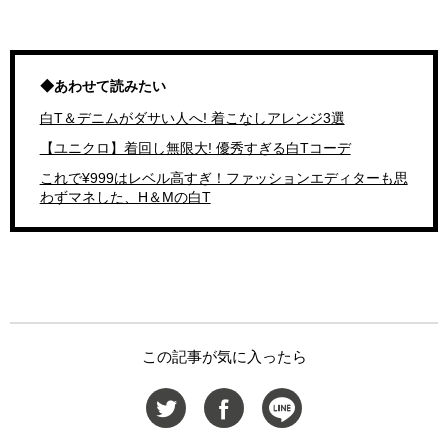
◆あわせて読みたい
白T＆デニムがダサい人へ! 着こなしアレンジ3選
【ユニクロ】着回し無限大! 優秀すぎる白Tコーデ
これで¥999はレベル高すぎ！ファッションエディターも思
わずマネした、H＆Mの白T
この記事が気に入ったら