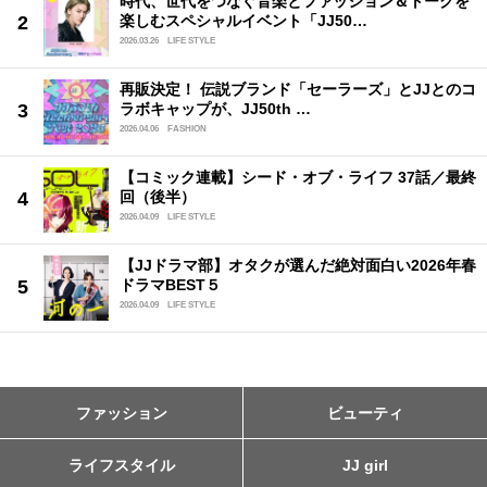
時代、世代をつなぐ音楽とファッション＆トークを
楽しむスペシャルイベント「JJ50…
2026.03.26
LIFE STYLE
再販決定！ 伝説ブランド「セーラーズ」とJJとのコ
ラボキャップが、JJ50th …
2026.04.06
FASHION
【コミック連載】シード・オブ・ライフ 37話／最終
回（後半）
2026.04.09
LIFE STYLE
【JJドラマ部】オタクが選んだ絶対面白い2026年春
ドラマBEST５
2026.04.09
LIFE STYLE
ファッション
ビューティ
ライフスタイル
JJ girl