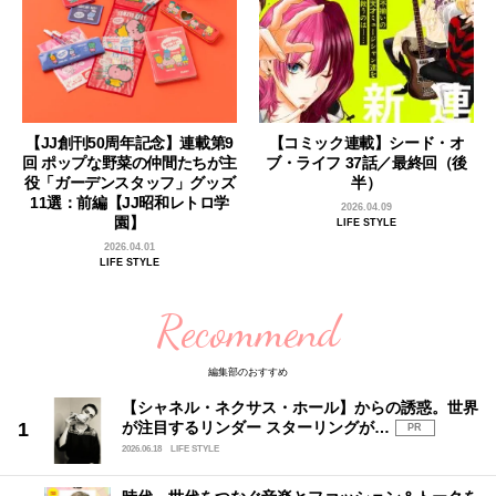
【JJ創刊50周年記念】連載第9
【コミック連載】シード・オ
回 ポップな野菜の仲間たちが主
ブ・ライフ 37話／最終回（後
役「ガーデンスタッフ」グッズ
半）
11選：前編【JJ昭和レトロ学
2026.04.09
園】
LIFE STYLE
2026.04.01
LIFE STYLE
Recommend
編集部のおすすめ
【シャネル・ネクサス・ホール】からの誘惑。世界
が注目するリンダー スターリングが…
PR
2026.06.18
LIFE STYLE