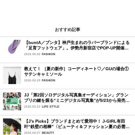
おすすめ記事
【buntA／ブンタ】神戸生まれのラバーブランドによる
「足育フットウェア」。伊勢丹新宿店でPOP-UP開催
中！
2026.08.06
FASHION
教えて！ ［夏の新作］コーディネート♡／GUの場合①
サテンキャミソール
2026.06.29
FASHION
JJ「第2回ソロデジタル写真集オーディション」グラン
プリの鍵を握る“ミニデジタル写真集”が5/23から発売！
ファイナリストの個性あふれる18冊
2026.05.22
LIFE STYLE
【J’s Picks】ブランドまとめて愛用中！ J-GIRL有田
叶“鉄壁の相棒”〈ビューティ＆ファッション夏の必需
品〉
2026.08.07
BEAUTY