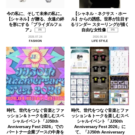
今の私に、そして未来の私に。
【シャネル・ネクサス・ホー
【シャネル】が贈る、永遠の絆
ル】からの誘惑。世界が注目す
を形にする「ブライダルフェ
るリンダー スターリングが描く
ア」
自由な女性像
PR
PR
2026.07.24
2026.06.18
FASHION
LIFE STYLE
時代、世代をつなぐ音楽とファ
時代、世代をつなぐ音楽とファ
ッション＆トークを楽しむスペ
ッション＆トークを楽しむスペ
シャルイベント「JJ50th
シャルイベント「JJ50th
Anniversary Fest 2026」での
Anniversary Fest 2026」に
パートナー企業ブースの中身を
て、「JJ50th Anniversary