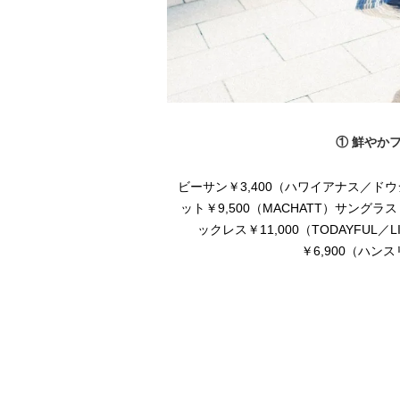
① 鮮やか
好相性
ビーサン￥3,400（ハワイアナス／ドウシ
komori表参道ヒルズ店）ピアス
ット￥9,500（MACHATT）サングラス￥43
バッグ付き￥7,800（＆シュ
ックレス￥11,000（TODAYFUL／
0（EYEVAN 7285／
￥6,900（ハン
プリエ代官山店）ピンクポーチ／私