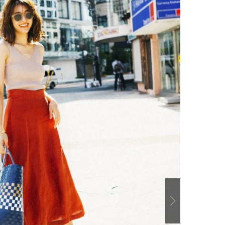
棒”〈ビューティ＆ファッション
指すダンサーは踊ること
2026.08.07
2026.03.30
夏の必需品〉
ぎる【王子様の推しドコ
BEAUTY
LIFE STYLE
vol.29 三宅啄未さん
【JJ専属モデルの素顔】ビューテ
新たなJ-GIRL＆J-BOY
ィ大好き！ 松川 星のお気に入り
「JJモデルオーディショ
コスメをCHECK
2027」が募集開始！ 予
2025.12.16
2026.08.03
クは候補生の“魅力”を重
BEAUTY
LIFE STYLE
「新システム」に変わり
【J’s Picks】J-GIRL早坂萌香の
【元之介＆小西詠斗】ド
徹底した日焼けケア！ でも、いち
替えしたら、どうやら後
ばん大切なのは…〈ビューティ＆
どうやら俺のこと好きら
2026.07.24
2026.08.05
ファッション夏の必需品〉
送記念インタビュー♡ 「
BEAUTY
LIFE STYLE
斗くんが可愛く見えたん
【JJ専属モデルの素顔】ホ・ジウ
【イケメンCOMIC】hue-
ォンの愛用スキンケアは敏感肌向
バー独占インタビュー②
け
矢「感情をズバーッと言
2025.12.09
2026.08.07
た時は幸せ〜」
BEAUTY
LIFE STYLE
【JJ専属モデルの素顔】ツヤと輝
【AEN／エイエン】注目
きを放つ美肌を生み出す松川 星の
人ボーイズグループが始動
Next
愛用スキンケア
ュー目前のフレッシュな
2025.12.16
2026.07.23
占インタビュー。7人の
BEAUTY
LIFE STYLE
ります♪