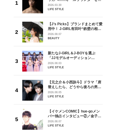
が好きす
指すダンサーは踊ることが好きす
2026.03.30
ロ】
ぎる【王子様の推しドコロ】
LIFE STYLE
vol.29 三宅啄未さん
を選ぶ
【J’s Picks】ブランドまとめて愛
ン
用中！ J-GIRL有田叶“鉄壁の相
選ブロッ
棒”〈ビューティ＆ファッション
2026.08.07
視した
夏の必需品〉
BEAUTY
ます
ラマ「席
新たなJ-GIRL＆J-BOYを選ぶ
ろの男が
「JJモデルオーディション
しい」放
2027」が募集開始！ 予選ブロッ
2026.08.03
自然と詠
クは候補生の“魅力”を重視した
LIFE STYLE
です」
「新システム」に変わります
goメン
【元之介＆小西詠斗】ドラマ「席
／金子玄
替えしたら、どうやら後ろの男が
葉にでき
どうやら俺のこと好きらしい」放
2026.08.05
送記念インタビュー♡ 「自然と詠
LIFE STYLE
斗くんが可愛く見えたんです」
の日韓新
【イケメンCOMIC】hue-goメン
！ デビ
バー独占インタビュー②／金子玄
面々を独
矢「感情をズバーッと言葉にでき
2026.08.07
魅力に迫
た時は幸せ〜」
LIFE STYLE