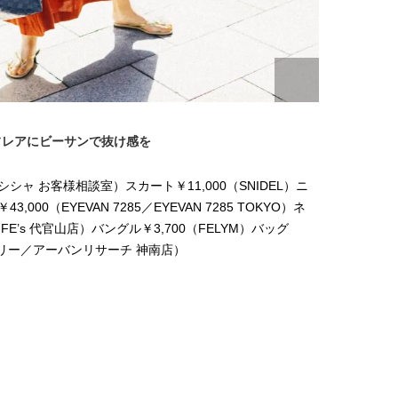
【プロ伝授】”韓国っぽ”なウェー
【新世代J-POPグループ
ブヘア簡単アレンジのコツ！
aoen（アオエン）】自
ィストを目指すきかっけ
2025.12.19
2025.10.20
先輩とは―― 新曲「青春
BEAUTY
LIFE STYLE
ディブル」リリース記念
ュー
フレアにビーサンで抜け感を
シャ お客様相談室）スカート￥11,000（SNIDEL）ニ
ビーサン￥23
,000（EYEVAN 7285／EYEVAN 7285 TOKYO）ネ
￥12,00
LIFE’s 代官山店）バングル￥3,700（FELYM）バッグ
クレス￥
スリー／アーバンリサーチ 神南店）