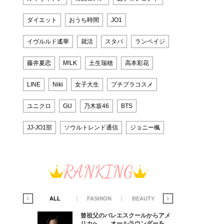
ダイエット
おうち時間
JO1
イヴルルド遙華
就活
スタバ
ランペイジ
藤井夏恋
M!LK
土生瑞穂
高本彩花
LINE
Niki
女子大生
プチプラコスメ
ユニクロ
GU
乃木坂46
BTS
JJ-JO1部
ソウルトレンド通信
ジョニー楓
RANKING
IFE STYLE
ALL
FASHION
BEAUTY
LIFE STYLE
からアメ
曾祖父のバレエスクールからアメ
ダーを目
リカへ……オールラウンダーを目