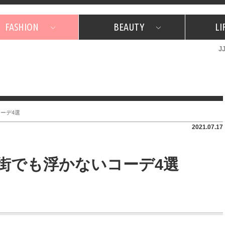
FASHION
BEAUTY
LI
J
美容担当のお気に入り
What's NEW？
占い
韓国
特集
What's NEW？
韓国
SNAP
ザ・ベスト5
特集
ザ・ベスト5
プレゼント
旅
JJグル
JJスタ
フォーチュンサイクル
ネイチャー
ーデ4選
2021.07.17
 街でも浮かないコーデ4選