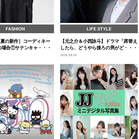
FASHION
LIFE STYLE
［夏の新作］コーディネー
【元之介＆小西詠斗】ドラマ「席替え
の場合①サテンキャ・・・
したら、どうやら後ろの男がど・・・
2026.08.05