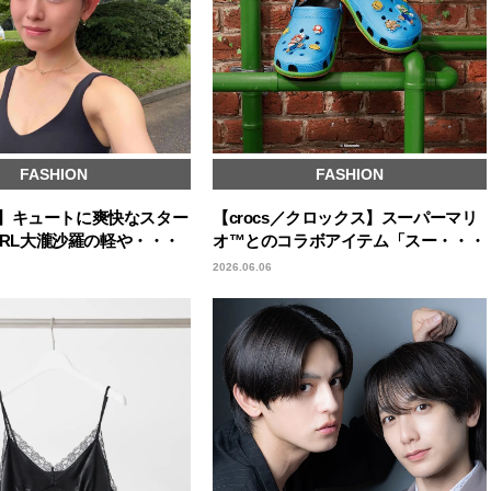
FASHION
FASHION
icks】キュートに爽快なスター
【crocs／クロックス】スーパーマリ
GIRL大瀧沙羅の軽や・・・
オ™とのコラボアイテム「スー・・・
2026.06.06