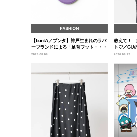
FASHION
【buntA／ブンタ】神戸生まれのラバ
教えて！ 
ーブランドによる「足育フット・・・
ト♡／GU
2026.08.06
2026.06.29