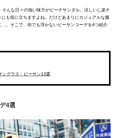
。そんな日々の強い味方がビーチサンダル。涼しいし楽チ
きにも役に立ちますよね。だけどあまりにカジュアルな服
に…。そこで、街でも浮かないビーサンコーデを4つ紹介
サングラス・ビーサン13選
デ4選
BEAUTY
L
【J’s Picks】ブランドまとめて愛
曾祖父のバレエスクール
用中！ J-GIRL有田叶“鉄壁の相
リカへ……オールラウン