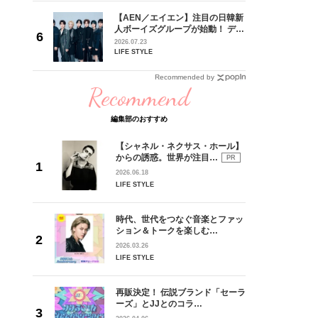
【AEN／エイエン】注目の日韓新
身がアーテ
人ボーイズグループが始動！ デビ
となった
ュー目前のフレッシュな面々を独
2026.07.23
インクレ
占インタビュー。7人の魅力に迫
LIFE STYLE
インタビ
ります♪
Recommended by
Recommend
編集部のおすすめ
② ベージュのビーサンで脚長効果
【シャネル・ネクサス・ホール】
からの誘惑。世界が注目…
,000バッグ￥10,000（ともにmikomori／mikomori表参道ヒルズ店
PR
2026.06.18
0（ダブルスタンダードクロージング／フィルム）カットソー￥6,400（FRAY
LIFE STYLE
53,000（アルポ×アーバンリサーチ／アーバンリサーチ表参道ヒルズ店
￥6,000（LAGUNAMOON ルミネ新宿）
時代、世代をつなぐ音楽とファッ
ション＆トークを楽しむ…
2026.03.26
LIFE STYLE
再販決定！ 伝説ブランド「セーラ
ーズ」とJJとのコラ…