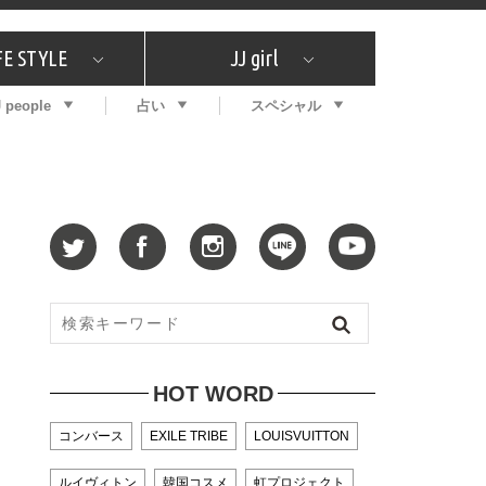
FE STYLE
JJ girl
J people
占い
スペシャル
メガイド
ッフの"それどこの"？
コスメ全部試してみた
エンタメ
プチプラ
What's NEW？
プレゼント
特集
おしゃラン！
プレゼント
恋愛
特集
コラム
インタビュー
サイン占い
毎週更新！ ジョニー楓の12星座占い
最新号
SNSキャンペーン
バックナンバー
HOT WORD
コンバース
EXILE TRIBE
LOUISVUITTON
ルイヴィトン
韓国コスメ
虹プロジェクト