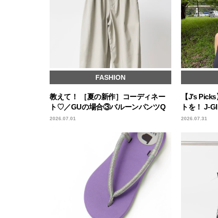
FASHION
教えて！ ［夏の新作］コーディネー
【J’s P
ト♡／GUの場合③バルーンパンツQ
トを！ J-
2026.07.01
2026.07.31