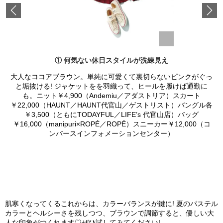
Previous
① 何気ない休日スタイルが洗練見え
大人なココアブラウン。単純に可愛くて裏切らないピンクがぐっ
と垢抜ける! ジャケットをを羽織って、ヒールを履けば通勤に
も。ニット￥4,900（Andemiu／アダストリア）スカート
￥22,000（HAUNT／HAUNT代官山／ゲストリスト）バングル各
￥3,500（ともにTODAYFUL／LIFE’s 代官山店）バッグ
￥16,000（manipuri×ROPÉ／ROPÉ）スニーカー￥12,000（コ
ンバースインフォメーションセンター）
肌寒くなってくるこれからは、カラーバランスが鍵に! 夏のパステル
カラーとヘルシーさを残しつつ、ブラウンで調節すると、優しい大
人な印象がつくれます♡ぜひ試してみてください!