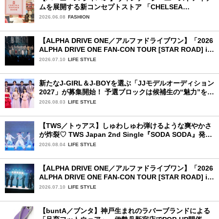
ムを展開する新コンセプトストア 「CHELSEA
VINTAGE ROOM」が誕生
2026.06.08
FASHION
【ALPHA DRIVE ONE／アルファドライブワン】「2026
ALPHA DRIVE ONE FAN-CON TOUR [STAR ROAD] in
YOKOHAMA」1日目詳細レポ【後編】
2026.07.10
LIFE STYLE
新たなJ-GIRL＆J-BOYを選ぶ「JJモデルオーディション
2027」が募集開始！ 予選ブロックは候補生の“魅力”を重
視した「新システム」に変わります
2026.08.03
LIFE STYLE
【TWS／トゥアス】しゅわしゅわ弾けるような爽やかさ
が炸裂♡ TWS Japan 2nd Single『SODA SODA』発売
記念SPECIAL SHOWCASEを詳細レポ
2026.08.04
LIFE STYLE
【ALPHA DRIVE ONE／アルファドライブワン】「2026
ALPHA DRIVE ONE FAN-CON TOUR [STAR ROAD] in
YOKOHAMA」1日目詳細レポ【前編】
2026.07.10
LIFE STYLE
【buntA／ブンタ】神戸生まれのラバーブランドによる