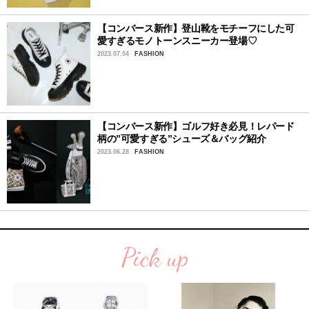
【コンバース新作】登山靴をモチーフにした可
愛すぎるモノトーンスニーカー登場♡
2023.07.04
FASHION
【コンバース新作】ゴルフ好き必見！レパード
柄の”可愛すぎる”シューズ＆バッグ紹介
2023.06.28
FASHION
Pick up