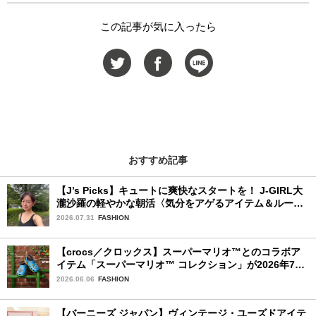
この記事が気に入ったら
おすすめ記事
【J’s Picks】キュートに爽快なスタートを！ J-GIRL大
瀧沙羅の軽やかな朝活〈気分をアゲるアイテム＆ルーテ
ィーン〉
2026.07.31
FASHION
【crocs／クロックス】スーパーマリオ™とのコラボア
イテム「スーパーマリオ™ コレクション」が2026年7月
16日より発売開始！
2026.06.06
FASHION
【バーニーズ ジャパン】ヴィンテージ・ユーズドアイテ