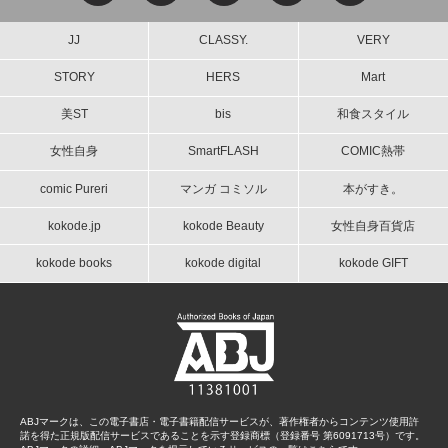
JJ
CLASSY.
VERY
STORY
HERS
Mart
美ST
bis
和食スタイル
女性自身
SmartFLASH
COMIC熱帯
comic Pureri
マンガ コミソル
本がすき。
kokode.jp
kokode Beauty
女性自身百貨店
kokode books
kokode digital
kokode GIFT
ABJマークは、この電子書店・電子書籍配信サービスが、著作権者からコンテンツ使用許
諾を得た正規版配信サービスであることを示す登録商標（登録番号 第6091713号）です。