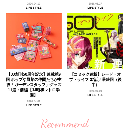
2026.04.10
2026.03.27
LIFE STYLE
LIFE STYLE
【JJ創刊50周年記念】連載第9
【コミック連載】シード・オ
回 ポップな野菜の仲間たちが主
ブ・ライフ 37話／最終回（後
役「ガーデンスタッフ」グッズ
半）
11選：前編【JJ昭和レトロ学
2026.04.09
園】
LIFE STYLE
2026.04.01
LIFE STYLE
Recommend