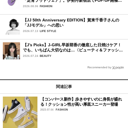
「足育フットウェア」。伊勢丹新宿店でPOP-UP開催
中！
2026.08.06
FASHION
【JJ 50th Anniversary EDITION】賀来千香子さんの
「JJモデル」への思い
2026.07.13
LIFE STYLE
【J’s Picks】J-GIRL早坂萌香の徹底した日焼けケア！
でも、いちばん大切なのは…〈ビューティ＆ファッショ
ン夏の必需品〉
2026.07.24
BEAUTY
Recommended by
関連記事
【コンバース新作】歩きやすいのに身長が盛れ
る！クッション性が高い厚底スニーカー登場
2023.07.04
FASHION