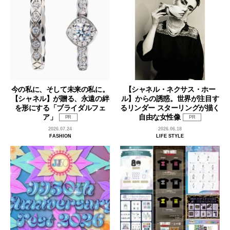
今の私に、そして未来の私に。
【シャネル・ネクサス・ホー
【シャネル】が贈る、永遠の絆
ル】からの誘惑。世界が注目す
を形にする「ブライダルフェ
るリンダー スターリングが描く
ア」
自由な女性像
PR
PR
2026.07.24
2026.06.18
FASHION
LIFE STYLE