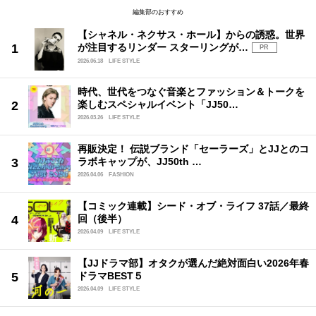
編集部のおすすめ
【シャネル・ネクサス・ホール】からの誘惑。世界
が注目するリンダー スターリングが…
PR
2026.06.18
LIFE STYLE
時代、世代をつなぐ音楽とファッション＆トークを
楽しむスペシャルイベント「JJ50…
2026.03.26
LIFE STYLE
再販決定！ 伝説ブランド「セーラーズ」とJJとのコ
ラボキャップが、JJ50th …
2026.04.06
FASHION
【コミック連載】シード・オブ・ライフ 37話／最終
回（後半）
2026.04.09
LIFE STYLE
【JJドラマ部】オタクが選んだ絶対面白い2026年春
ドラマBEST５
2026.04.09
LIFE STYLE