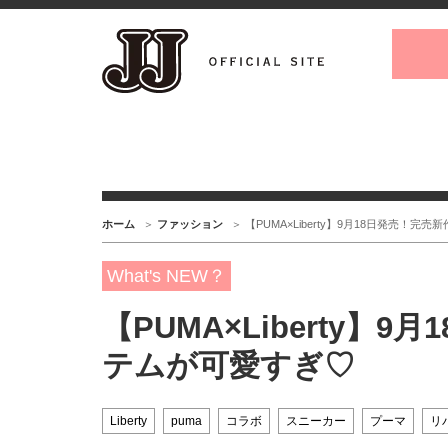
ホーム
ファッション
【PUMA×Liberty】9月18日発売！
What's NEW？
【PUMA×Liberty】
テムが可愛すぎ♡
Liberty
puma
コラボ
スニーカー
プーマ
リ