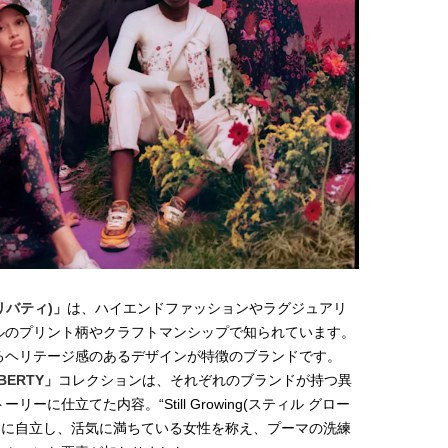
【JJ専属モデルの素顔】ツヤと輝
【櫻井優衣】メジャー 1st
きを放つ美肌を生み出す松川 星の
Single「夏いぞん」リ
愛用スキンケア
イベント♡ ファンと過ご
2025.12.16
2026.07.31
高の夏時間”
BEAUTY
LIFE STYLE
y(リバティ)」
は、ハイエンドファッションやラグジュアリ
ルのプリント柄やクラフトマンシップで知られています。
るヘリテージ感のあるデザインが特徴のブランドです。
BERTY」
コレクションは、それぞれのブランドが持つ異
に仕立てた内容。“Still Growing(スティル グロー
うに自立し、活気に満ちている女性を称え、プーマの洗練