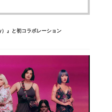
コスメをCHECK
どうやら俺のこと好きら
2025.12.16
2026.08.05
送記念インタビュー♡ 「
BEAUTY
LIFE STYLE
斗くんが可愛く見えたん
【体験レポ】 ニュウマン高輪！
新たなJ-GIRL＆J-BOY
uka新店舗「uka store / Care &
「JJモデルオーディショ
Share」でネイルケア体験！JJア
2027」が募集開始！ 予
2025.09.25
2026.08.03
rty）』と初コラボレーション
フタヌーンティー来場者限定チケ
クは候補生の“魅力”を重
BEAUTY
LIFE STYLE
ットも
「新システム」に変わり
【J’s Picks】悲しい経験でたどり
曾祖父のバレエスクール
着いた…J-BOY三上龍の手放せな
リカへ……オールラウン
い“オールインワン”アイテム〈ビ
指すダンサーは踊ること
2026.08.05
2026.03.30
ューティ＆ファッション夏の必需
ぎる【王子様の推しドコ
BEAUTY
LIFE STYLE
品〉
vol.29 三宅啄未さん
【J’s Picks】J-GIRL早坂萌香の
【AEN／エイエン】注目
徹底した日焼けケア！ でも、いち
人ボーイズグループが始動
ばん大切なのは…〈ビューティ＆
ュー目前のフレッシュな
2026.07.24
2026.07.23
ファッション夏の必需品〉
占インタビュー。7人の
BEAUTY
LIFE STYLE
ります♪
【注目アーティストRainy。っ
バレエを踊るために生ま
て？】自称“コスメオタク見習
韓国のスターが幸せを感
い”のポーチの中身、拝見しま
【王子様の推しドコロ】vo
2026.01.30
2026.02.27
す！
チョン・ミンチョルさん
BEAUTY
LIFE STYLE