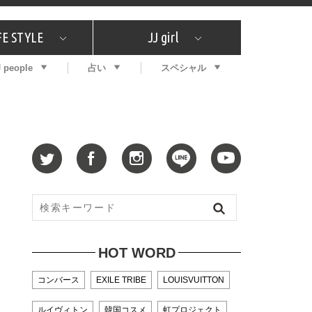
FE STYLE
JJ girl
J people
占い
スペシャル
メガイド
ッフの"それどこの"？
コスメ全部試してみた
エンタメ
プチプラ
What's NEW？
プレゼント
特集
おしゃラン！
プレゼント
恋愛
特集
コラム
インタビュー
サイン占い
毎週更新！ ジョニー楓の12星座占い
最新号
SNSキャンペーン
バックナンバー
HOT WORD
コンバース
EXILE TRIBE
LOUISVUITTON
ルイヴィトン
韓国コスメ
虹プロジェクト