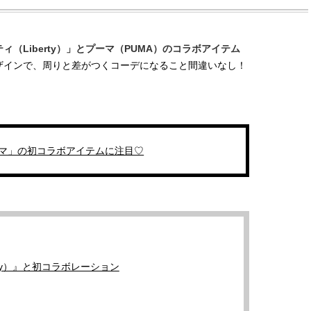
（Liberty）」とプーマ（PUMA）のコラボアイテム
ザインで、周りと差がつくコーデになること間違いなし！
ーマ」の初コラボアイテムに注目♡
rty）』と初コラボレーション
BEAUTY
L
【JJ専属モデルの素顔】ビューテ
【元之介＆小西詠斗】ド
ィ大好き！ 松川 星のお気に入り
替えしたら、どうやら後