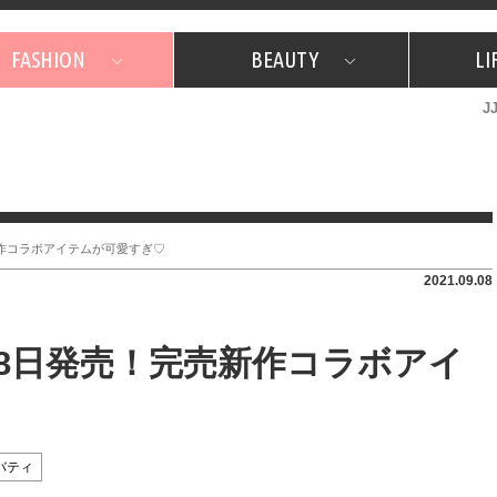
FASHION
BEAUTY
LI
J
美容担当のお気に入り
What's NEW？
占い
韓国
特集
What's NEW？
韓国
SNAP
ザ・ベスト5
特集
ザ・ベスト5
プレゼント
旅
JJグル
JJスタ
フォーチュンサイクル
ネイチャー
完売新作コラボアイテムが可愛すぎ♡
2021.09.08
9月18日発売！完売新作コラボアイ
バティ