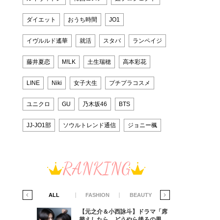
ダイエット
おうち時間
JO1
イヴルルド遙華
就活
スタバ
ランペイジ
藤井夏恋
M!LK
土生瑞穂
高本彩花
LINE
Niki
女子大生
プチプラコスメ
ユニクロ
GU
乃木坂46
BTS
JJ-JO1部
ソウルトレンド通信
ジョニー楓
RANKING
IFE STYLE
ALL
FASHION
BEAUTY
LIFE STYLE
ラマ「席
【元之介＆小西詠斗】ドラマ「席
ろの男が
替えしたら、どうやら後ろの男が