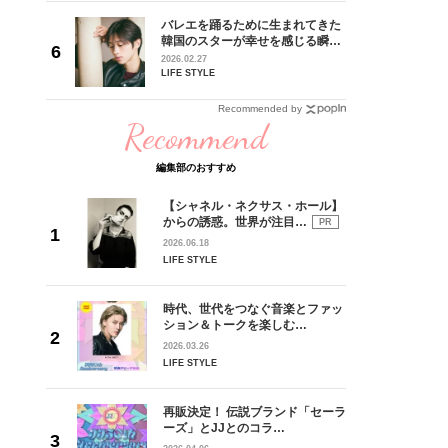
 CD
バレエを踊るために生まれてきた
リース記念
韓国のスターが幸せを感じる瞬間
した“最
【王子様の推しドコロ】vol.28
2026.02.27
チョン・ミンチョルさん
LIFE STYLE
Recommended by
Recommend
編集部のおすすめ
【シャネル・ネクサス・ホール】
からの誘惑。世界が注目…
PR
2026.06.18
LIFE STYLE
時代、世代をつなぐ音楽とファッ
ション＆トークを楽しむ…
2026.03.26
LIFE STYLE
再販決定！ 伝説ブランド「セーラ
ーズ」とJJとのコラ…