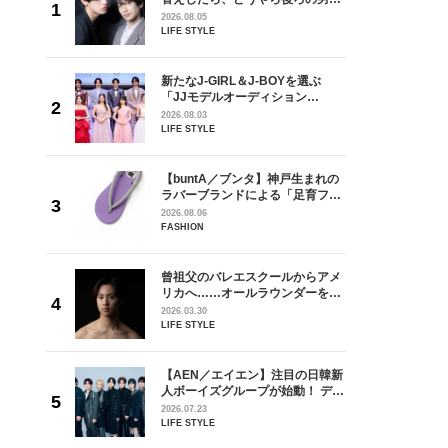
しい」放
どうやら俺のこと好きらしい」放
2026.08.05
自然と詠
送記念インタビュー♡ 「自然と詠
LIFE STYLE
です」
斗くんが可愛く見えたんです」
を選ぶ
新たなJ-GIRL＆J-BOYを選ぶ
ン
「JJモデルオーディション
選ブロッ
2027」が募集開始！ 予選ブロッ
2026.08.03
視した
クは候補生の“魅力”を重視した
LIFE STYLE
ます
「新システム」に変わります
からアメ
【buntA／ブンタ】神戸生まれの
ダーを目
ラバーブランドによる「足育フッ
が好きす
トウェア」。伊勢丹新宿店でPOP-
2026.08.06
ロ】
UP開催中！
FASHION
の日韓新
曾祖父のバレエスクールからアメ
！ デビ
リカへ……オールラウンダーを目
面々を独
指すダンサーは踊ることが好きす
2026.03.30
魅力に迫
ぎる【王子様の推しドコロ】
LIFE STYLE
vol.29 三宅啄未さん
れてきた
【AEN／エイエン】注目の日韓新
じる瞬間
人ボーイズグループが始動！ デビ
l.28
ュー目前のフレッシュな面々を独
2026.07.23
占インタビュー。7人の魅力に迫
LIFE STYLE
ります♪