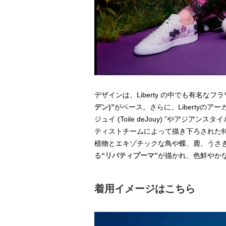
デザインは、Liberty の中でも有名な
デン)”
がベース。さらに、Libertyの
ジュイ (Toile deJouy) ”やアジア
ティストチームによって描き下ろされた
植物とエキゾチックな鳥や蝶、鹿、うさ
る
“リバティプーマ”
が描かれ、色鮮やか
着用イメージはこちら