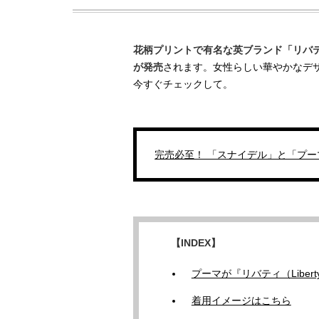
花柄プリントで有名な英ブランド「リバティ
が発売
されます。女性らしい華やかなデ
今すぐチェックして。
完売必至！ 「スナイデル」と「プ
【INDEX】
プーマが『リバティ（Libe
着用イメージはこちら