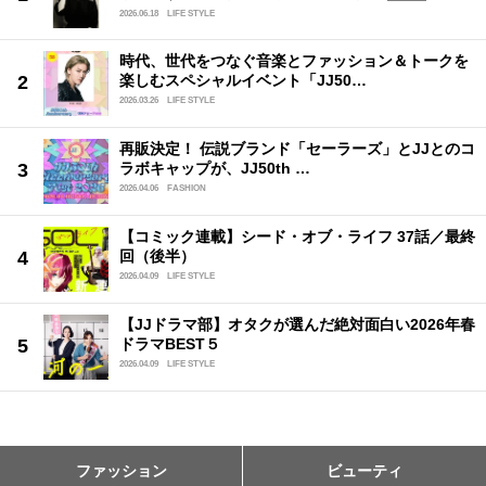
2026.06.18
LIFE STYLE
時代、世代をつなぐ音楽とファッション＆トークを
楽しむスペシャルイベント「JJ50…
2026.03.26
LIFE STYLE
再販決定！ 伝説ブランド「セーラーズ」とJJとのコ
ラボキャップが、JJ50th …
2026.04.06
FASHION
【コミック連載】シード・オブ・ライフ 37話／最終
回（後半）
2026.04.09
LIFE STYLE
【JJドラマ部】オタクが選んだ絶対面白い2026年春
ドラマBEST５
2026.04.09
LIFE STYLE
ファッション
ビューティ