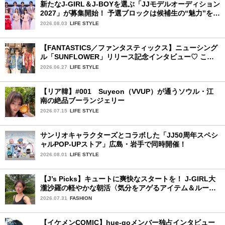
新たなJ-GIRL＆J-BOYを選ぶ「JJモデルオーディション
2027」が募集開始！ 予選ブロックは候補生の“魅力”を重
視した「新システム」に変わります
2026.08.03
LIFE STYLE
【FANTASTICS／ファンタスティックス】ニューシング
ル「SUNFLOWER」リリース記念インタビュー♡ この
夏楽しみにしていることは？
2026.06.27
LIFE STYLE
【リア韓】#001 Suyeon（VVUP）が通うソウル・江
南の絶品ブーランジェリー
2026.07.15
LIFE STYLE
サンリオキャラクターズとコラボした「JJ50周年スペシ
ャルPOP-UPストア」広島・岩手で同時開催！
2026.08.01
LIFE STYLE
【J’s Picks】キュートに爽快なスタートを！ J-GIRL大
瀧沙羅の軽やかな朝活〈気分をアゲるアイテム＆ルーテ
ィーン〉
2026.07.31
FASHION
【イケメンCOMIC】hue-goメンバー独占インタビュー