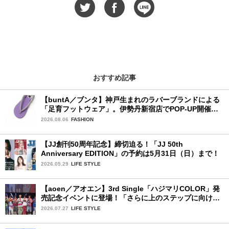
おすすめ記事
【buntA／ブンタ】神戸生まれのラバーブランドによる
「足育フットウェア」。伊勢丹新宿店でPOP-UP開催
中！
2026.08.06
FASHION
【JJ創刊50周年記念】締切迫る！「JJ 50th
Anniversary EDITION」の予約は5月31日（日）まで！
2026.05.29
LIFE STYLE
【aoen／アオエン】3rd Single「ハジマリCOLOR」発
売記念イベントに登場！「さらに上のステップに向けた
新たなハジマリになるように」と爽やかな笑顔で意気込
2026.07.27
LIFE STYLE
みを！