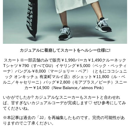
カジュアルに着崩してスカートをヘルシー仕様に!
スカート※一部店舗のみで販売￥1,990パーカ￥1,490クルーネック
Tシャツ￥790（すべてGU）イヤリング￥5,000〈ベック・ペッティ
ーナ〉バングル￥8,000〈マージョリー・ベア〉（ともにココシュニ
ック オンキッチュ 有楽町マルイ店）ポシェット￥11,800（ル・ベ
ルニ／キャセリーニ）バッグ￥2,800（モアプラス／ピーチ）スニー
カー￥14,900（New Balance／atmos Pink）
いかがでしたか? カジュアルなスニーカーもスカートと合わせれ
ば、甘すぎないカジュアルコーデが完成します♡ ぜひ参考にしてみ
てくださいね。
※本記事は過去の「JJ」を再編集したものです。完売の可能性があ
りますのでご了承ください。