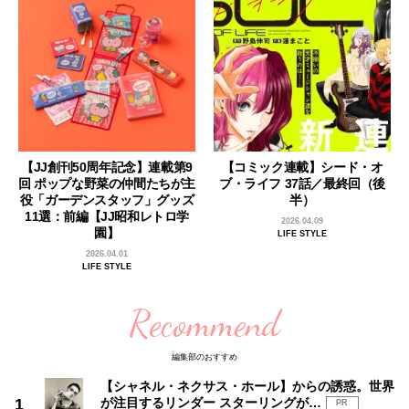
【JJ創刊50周年記念】連載第9
【コミック連載】シード・オ
回 ポップな野菜の仲間たちが主
ブ・ライフ 37話／最終回（後
役「ガーデンスタッフ」グッズ
半）
11選：前編【JJ昭和レトロ学
2026.04.09
園】
LIFE STYLE
2026.04.01
LIFE STYLE
Recommend
編集部のおすすめ
【シャネル・ネクサス・ホール】からの誘惑。世界
が注目するリンダー スターリングが…
PR