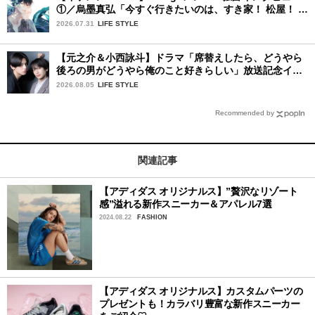
①／烏墨真弘「今すぐ行きたいのは、すき家！ 松屋！ ミ
スド！」
2026.07.31
LIFE STYLE
【元之介＆小西詠斗】ドラマ「席替えしたら、どうやら
後ろの男がどうやら俺のこと好きらしい」放送記念イン
タビュー♡ 「自然と詠斗くんが可愛く見えたんです」
2026.08.05
LIFE STYLE
Recommended by
関連記事
【アディダス オリジナルス】”贅沢なリゾート
感”溢れる新作スニーカー＆アパレル7選
2024.08.22
FASHION
【アディダス オリジナルス】カスタムパーツの
プレゼントも！カラバリ豊富な新作スニーカー