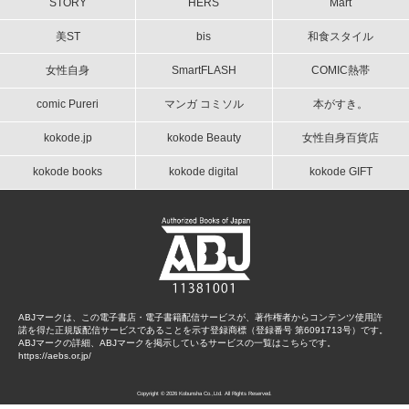
STORY
HERS
Mart
美ST
bis
和食スタイル
女性自身
SmartFLASH
COMIC熱帯
comic Pureri
マンガ コミソル
本がすき。
kokode.jp
kokode Beauty
女性自身百貨店
kokode books
kokode digital
kokode GIFT
ABJマークは、この電子書店・電子書籍配信サービスが、著作権者からコンテンツ使用許
諾を得た正規版配信サービスであることを示す登録商標（登録番号 第6091713号）です。
ABJマークの詳細、ABJマークを掲示しているサービスの一覧はこちらです。
https://aebs.or.jp/
Copyright © 2026 Kobunsha Co.,Ltd. All Rights Reserved.