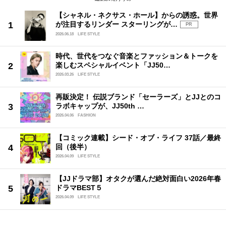
【シャネル・ネクサス・ホール】からの誘惑。世界
が注目するリンダー スターリングが…
PR
2026.06.18
LIFE STYLE
時代、世代をつなぐ音楽とファッション＆トークを
楽しむスペシャルイベント「JJ50…
2026.03.26
LIFE STYLE
再販決定！ 伝説ブランド「セーラーズ」とJJとのコ
ラボキャップが、JJ50th …
2026.04.06
FASHION
【コミック連載】シード・オブ・ライフ 37話／最終
回（後半）
2026.04.09
LIFE STYLE
【JJドラマ部】オタクが選んだ絶対面白い2026年春
ドラマBEST５
2026.04.09
LIFE STYLE