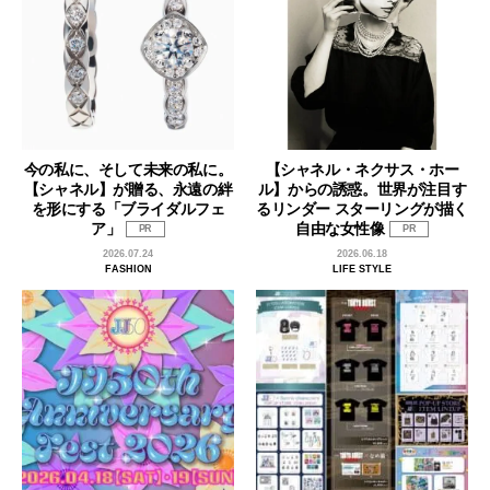
今の私に、そして未来の私に。
【シャネル・ネクサス・ホー
【シャネル】が贈る、永遠の絆
ル】からの誘惑。世界が注目す
を形にする「ブライダルフェ
るリンダー スターリングが描く
ア」
自由な女性像
PR
PR
2026.07.24
2026.06.18
FASHION
LIFE STYLE