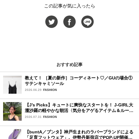
この記事が気に入ったら
おすすめ記事
教えて！ ［夏の新作］コーディネート♡／GUの場合①
サテンキャミソール
2026.06.29
FASHION
【J’s Picks】キュートに爽快なスタートを！ J-GIRL大
瀧沙羅の軽やかな朝活〈気分をアゲるアイテム＆ルーテ
ィーン〉
2026.07.31
FASHION
【buntA／ブンタ】神戸生まれのラバーブランドによる
「足育フットウェア」。伊勢丹新宿店でPOP-UP開催