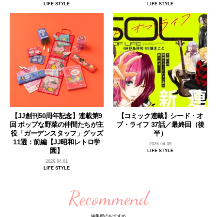
LIFE STYLE
LIFE STYLE
【JJ創刊50周年記念】連載第9
【コミック連載】シード・オ
回 ポップな野菜の仲間たちが主
ブ・ライフ 37話／最終回（後
役「ガーデンスタッフ」グッズ
半）
11選：前編【JJ昭和レトロ学
2026.04.09
園】
LIFE STYLE
2026.04.01
LIFE STYLE
Recommend
編集部のおすすめ