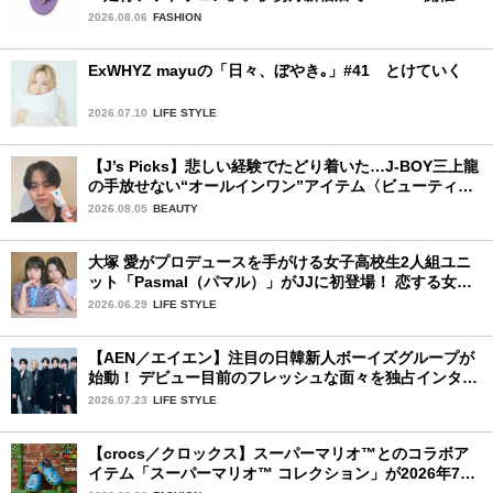
中！
2026.08.06
FASHION
ExWHYZ mayuの「日々、ぼやき｡」#41 とけていく
2026.07.10
LIFE STYLE
【J’s Picks】悲しい経験でたどり着いた…J-BOY三上龍
の手放せない“オールインワン”アイテム〈ビューティ＆
ファッション夏の必需品〉
2026.08.05
BEAUTY
大塚 愛がプロデュースを手がける女子高校生2人組ユニ
ット「Pasmal（パマル）」がJJに初登場！ 恋する女の
コのキュンキュンする感情を歌った最新曲「BULL」を
2026.06.29
LIFE STYLE
チェック♪
【AEN／エイエン】注目の日韓新人ボーイズグループが
始動！ デビュー目前のフレッシュな面々を独占インタビ
ュー。7人の魅力に迫ります♪
2026.07.23
LIFE STYLE
【crocs／クロックス】スーパーマリオ™とのコラボア
イテム「スーパーマリオ™ コレクション」が2026年7月