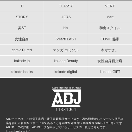
JJ
CLASSY.
VERY
STORY
HERS
Mart
美ST
bis
和食スタイル
女性自身
SmartFLASH
COMIC熱帯
comic Pureri
マンガ コミソル
本がすき。
kokode.jp
kokode Beauty
女性自身百貨店
kokode books
kokode digital
kokode GIFT
ABJマークは、この電子書店・電子書籍配信サービスが、著作権者からコンテンツ使用許
諾を得た正規版配信サービスであることを示す登録商標（登録番号 第6091713号）です。
ABJマークの詳細、ABJマークを掲示しているサービスの一覧はこちらです。
https://aebs.or.jp/