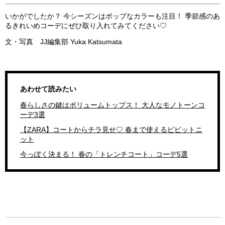
いかがでしたか？ 今シーズンはポップなカラーも注目！ 季節感のあ
るきれいめコーデにぜひ取り入れてみてください♡
文・写真 JJ編集部 Yuka Katsumata
あわせて読みたい
春らしさの鍵はボリュームトップス！ 大人なモノトーンコ
ーデ3選
【ZARA】コートからチラ見せ♡ 春まで使えるビビットニ
ット
今っぽく決まる！ 春の「トレンチコート」コーデ5選