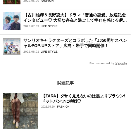
16日より発売開始！
2026.06.06
FASHION
【古川雄輝＆長野凌大】ドラマ「普通の恋愛」放送記念
インタビュー♡ 大切な存在と過ごして幸せを感じる瞬間
は？
2026.07.03
LIFE STYLE
サンリオキャラクターズとコラボした「JJ50周年スペシ
ャルPOP-UPストア」広島・岩手で同時開催！
2026.08.01
LIFE STYLE
Recommended by
関連記事
【ZARA】ダサく見えないのは黒よりブラウン!
ドットパンツに挑戦♡
2022.05.20
FASHION