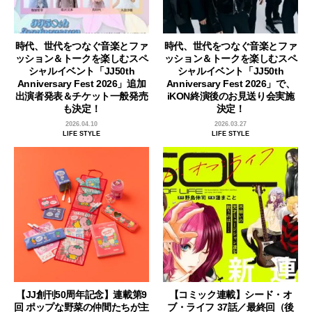
時代、世代をつなぐ音楽とファ
時代、世代をつなぐ音楽とファ
ッション＆トークを楽しむスペ
ッション＆トークを楽しむスペ
シャルイベント「JJ50th
シャルイベント「JJ50th
Anniversary Fest 2026」追加
Anniversary Fest 2026」で、
出演者発表＆チケット一般発売
iKON終演後のお見送り会実施
も決定！
決定！
2026.04.10
2026.03.27
LIFE STYLE
LIFE STYLE
【JJ創刊50周年記念】連載第9
【コミック連載】シード・オ
回 ポップな野菜の仲間たちが主
ブ・ライフ 37話／最終回（後