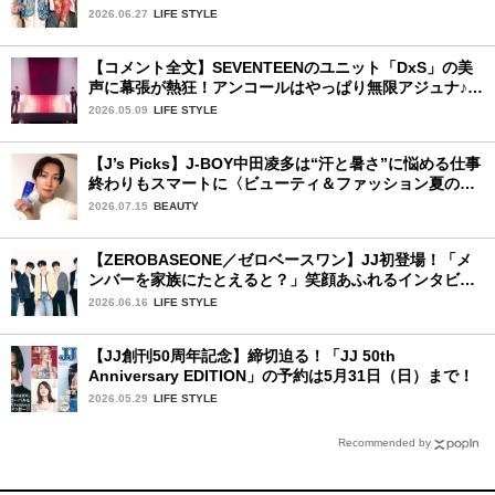
夏楽しみにしていることは？
2026.06.27
LIFE STYLE
【コメント全文】SEVENTEENのユニット「DxS」の美
声に幕張が熱狂！アンコールはやっぱり無限アジュナ♪
初日レポ：後編
2026.05.09
LIFE STYLE
【J’s Picks】J-BOY中田凌多は“汗と暑さ”に悩める仕事
終わりもスマートに〈ビューティ＆ファッション夏の必
需品〉
2026.07.15
BEAUTY
【ZEROBASEONE／ゼロベースワン】JJ初登場！「メ
ンバーを家族にたとえると？」笑顔あふれるインタビュ
ー♡
2026.06.16
LIFE STYLE
【JJ創刊50周年記念】締切迫る！「JJ 50th
Anniversary EDITION」の予約は5月31日（日）まで！
2026.05.29
LIFE STYLE
Recommended by