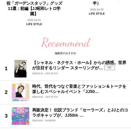
役「ガーデンスタッフ」グッズ
半）
11選：前編【JJ昭和レトロ学
2026.04.09
園】
LIFE STYLE
2026.04.01
LIFE STYLE
Recommend
編集部のおすすめ
【シャネル・ネクサス・ホール】からの誘惑。世界
が注目するリンダー スターリングが…
PR
2026.06.18
LIFE STYLE
時代、世代をつなぐ音楽とファッション＆トークを
楽しむスペシャルイベント「JJ50…
2026.03.26
LIFE STYLE
再販決定！ 伝説ブランド「セーラーズ」とJJとのコ
ラボキャップが、JJ50th …
2026.04.06
FASHION