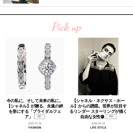
Pick up
今の私に、そして未来の私に。
【シャネル・ネクサス・ホー
【シャネル】が贈る、永遠の絆
ル】からの誘惑。世界が注目す
を形にする「ブライダルフェ
るリンダー スターリングが描く
ア」
自由な女性像
PR
PR
2026.07.24
2026.06.18
FASHION
LIFE STYLE