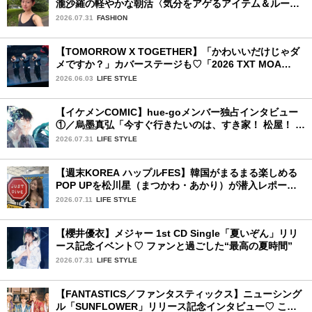
瀧沙羅の軽やかな朝活〈気分をアゲるアイテム＆ルーテ
ィーン〉
2026.07.31
FASHION
【TOMORROW X TOGETHER】「かわいいだけじゃダ
メですか？」カバーステージも♡「2026 TXT MOA
CON IN JAPAN」千葉公演2日目を詳細レポ【後編】
2026.06.03
LIFE STYLE
【イケメンCOMIC】hue-goメンバー独占インタビュー
①／烏墨真弘「今すぐ行きたいのは、すき家！ 松屋！ ミ
スド！」
2026.07.31
LIFE STYLE
【週末KOREA ハップルFES】韓国がまるまる楽しめる
POP UPを松川星（まつかわ・あかり）が潜入レポート
♡
2026.07.11
LIFE STYLE
【櫻井優衣】メジャー 1st CD Single「夏いぞん」リリ
ース記念イベント♡ ファンと過ごした“最高の夏時間”
2026.07.31
LIFE STYLE
【FANTASTICS／ファンタスティックス】ニューシング
ル「SUNFLOWER」リリース記念インタビュー♡ この