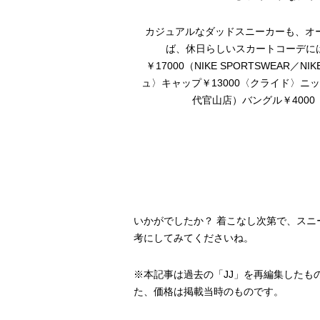
挑戦しやすいはず。一見辛口
カジュアルなダッドスニーカーも、オ
￥12000（アディダス オ
ば、休日らしいスカートコーデには
00（プラージュ／プラージュ
￥17000（NIKE SPORTSWEAR
カート￥18000（Sov.
ュ〉キャップ￥13000〈クライド〉ニ
ェア）イヤリング￥4800 バ
代官山店）バングル￥400
CYCRO）リング￥9460（ソ
フリーク／キャセリーニ）
いかがでしたか？ 着こなし次第で、ス
考にしてみてくださいね。
※
本記事は過去の「
JJ
」を再編集したも
た、価格は掲載当時のものです。