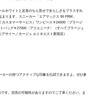
ールホワイトと足首のちら見せで女らしさをプラスすれ
春になると
まります。スニーカー「エアマックス 95 PRM」
ランスが抜
／NIKE カスタマーサービス）ワンピース￥24000〈プラージ
ィガン￥170
ットバッグ￥27000〈アリエニーナ〉（すべてプラージュ
デミルクス 
0（アサイー／カージュ ルミネエスト新宿店）
／4K）ネッ
プライ／ピ
ニーカーの持つアクティブな印象を払拭できますよ。ぜひ参
のです。完売の可能性がありますのでご了承ください。ま