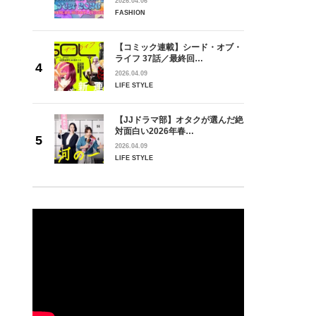
2026.04.06
FASHION
着たくなる、きれい色とリンクさせるのにぴったり。カジュアル感と女
【コミック連載】シード・オブ・
群です。スニーカー「サンダーリブ ドロワ ウィメンズ」￥13800（プ
ライフ 37話／最終回…
00（STUDIOUS／STUDIOUS WOMENS 新宿店）カットソー￥1100
2026.04.09
ビームス／デミルクス ビームス 新宿）サングラス￥17000（エーディ
LIFE STYLE
クレス￥8400（CYCRO）ホワイトデニムパンツ￥13500（ピルグリム
ルグリム サーフ＋サプライ）バッグ￥5900（コントロールフリーク／
【JJドラマ部】オタクが選んだ絶
対面白い2026年春…
ニ）
2026.04.09
LIFE STYLE