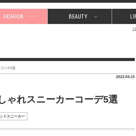
FASHION
BEAUTY
LI
J
美容担当のお気に入り
What's NEW？
占い
韓国
特集
What's NEW？
韓国
SNAP
ザ・ベスト5
特集
ザ・ベスト5
プレゼント
旅
JJグル
JJスタ
フォーチュンサイクル
ネイチャー
ーコーデ5選
2022.04.15
おしゃれスニーカーコーデ5選
ッドスニーカー