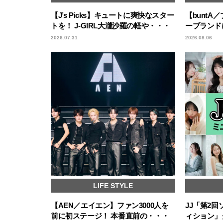
【J’s Picks】キュートに爽快なスター
【bunt
トを！ J-GIRL大瀧沙羅の軽や・・・
ーブランド
2026.07.31
2026.08.06
LIFE STYLE
【AEN／エイエン】ファン3000人を
JJ「第2
前に初ステージ！ 本番直前の・・・
ィション」