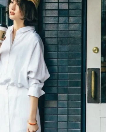
い“オールインワン”アイテム〈ビ
どうやら俺のこと好きら
2026.08.05
2026.08.05
ューティ＆ファッション夏の必需
送記念インタビュー♡ 「
BEAUTY
LIFE STYLE
品〉
斗くんが可愛く見えたん
【注目アーティストRainy。っ
新たなJ-GIRL＆J-BOY
て？】自称“コスメオタク見習
「JJモデルオーディショ
い”のポーチの中身、拝見しま
2027」が募集開始！ 予
2026.01.30
2026.08.03
す！
クは候補生の“魅力”を重
BEAUTY
LIFE STYLE
「新システム」に変わり
【JJ専属モデルの素顔】ビューテ
【AEN／エイエン】注目
ィ大好き！ 松川 星のお気に入り
人ボーイズグループが始動
コスメをCHECK
ュー目前のフレッシュな
2025.12.16
2026.07.23
占インタビュー。7人の
BEAUTY
LIFE STYLE
ります♪
【J’s Picks】J-GIRL早坂萌香の
【櫻井優衣】メジャー 1st
徹底した日焼けケア！ でも、いち
Single「夏いぞん」リ
ばん大切なのは…〈ビューティ＆
イベント♡ ファンと過ご
2026.07.24
2026.07.31
ファッション夏の必需品〉
高の夏時間”
BEAUTY
LIFE STYLE
【JJ専属モデルの素顔】ツヤと輝
曾祖父のバレエスクール
きを放つ美肌を生み出す松川 星の
リカへ……オールラウン
愛用スキンケア
指すダンサーは踊ること
2025.12.16
2026.03.30
ぎる【王子様の推しドコ
BEAUTY
LIFE STYLE
vol.29 三宅啄未さん