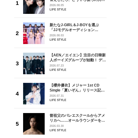
しい」放
どうやら俺のこと好きらしい」放
2026.08.05
自然と詠
送記念インタビュー♡ 「自然と詠
LIFE STYLE
です」
斗くんが可愛く見えたんです」
を選ぶ
新たなJ-GIRL＆J-BOYを選ぶ
ン
「JJモデルオーディション
選ブロッ
2027」が募集開始！ 予選ブロッ
2026.08.03
視した
クは候補生の“魅力”を重視した
LIFE STYLE
ます
「新システム」に変わります
の日韓新
【AEN／エイエン】注目の日韓新
！ デビ
人ボーイズグループが始動！ デビ
面々を独
ュー目前のフレッシュな面々を独
2026.07.23
魅力に迫
占インタビュー。7人の魅力に迫
LIFE STYLE
ります♪
 CD
【櫻井優衣】メジャー 1st CD
リース記念
Single「夏いぞん」リリース記念
した“最
イベント♡ ファンと過ごした“最
2026.07.31
高の夏時間”
LIFE STYLE
からアメ
曾祖父のバレエスクールからアメ
ダーを目
リカへ……オールラウンダーを目
が好きす
指すダンサーは踊ることが好きす
2026.03.30
ロ】
ぎる【王子様の推しドコロ】
LIFE STYLE
vol.29 三宅啄未さん