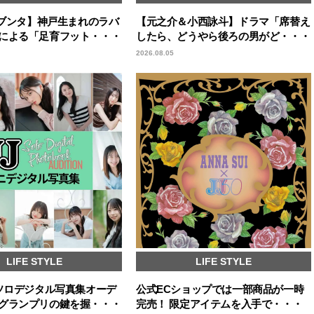
A／ブンタ】神戸生まれのラバ
【元之介＆小西詠斗】ドラマ「席替え
による「足育フット・・・
したら、どうやら後ろの男がど・・・
2026.08.05
LIFE STYLE
LIFE STYLE
回ソロデジタル写真集オーデ
公式ECショップでは一部商品が一時
グランプリの鍵を握・・・
完売！ 限定アイテムを入手で・・・