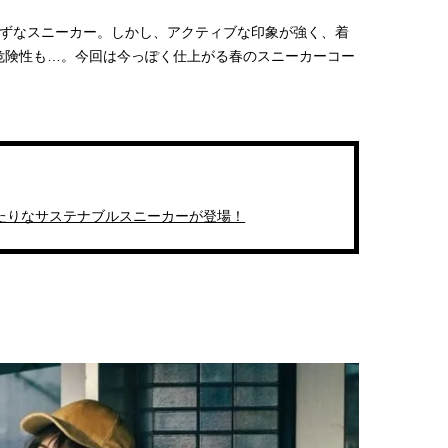
ずなスニーカー。しかし、アクティブな印象が強く、着
危険性も
…
。今回は今っぽく仕上がる春のスニーカーコー
たりなサステナブルスニーカーが登場！
BEAUTY
L
【J’s Picks】悲しい経験でたどり
【元之介＆小西詠斗】ド
着いた…J-BOY三上龍の手放せな
替えしたら、どうやら後