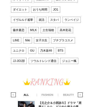
ダイエット
おうち時間
JO1
イヴルルド遙華
就活
スタバ
ランペイジ
藤井夏恋
M!LK
土生瑞穂
高本彩花
LINE
Niki
女子大生
プチプラコスメ
ユニクロ
GU
乃木坂46
BTS
JJ-JO1部
ソウルトレンド通信
ジョニー楓
RANKING
IFE STYLE
ALL
FASHION
BEAUTY
LIFE STYLE
ラマ「席
【元之介＆小西詠斗】ドラマ「席
ろの男が
替えしたら、どうやら後ろの男が