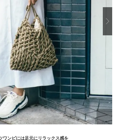
【J’s Picks】J-BOY中田凌多
バレエを踊るために生ま
は“汗と暑さ”に悩める仕事終わり
韓国のスターが幸せを感
もスマートに〈ビューティ＆ファ
【王子様の推しドコロ】vo
2026.07.15
2026.02.27
Next
ッション夏の必需品〉
チョン・ミンチョルさん
BEAUTY
LIFE STYLE
ャツワンピには足元にリラックス感を