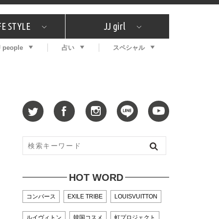
FE STYLE
JJ girl
J people
占い
スペシャル
メガイド
ッフの"それどこの"？
コスメ全部試してみた
エンタメ
プチプラ
What's NEW？
プレゼント
特集
おしゃラン！
プレゼント
恋愛
特集
コラム
インタビュー
サイン占い
毎週更新！ ジョニー楓の12星座占い
最新号
SNSキャンペーン
バックナンバー
HOT WORD
コンバース
EXILE TRIBE
LOUISVUITTON
ルイヴィトン
韓国コスメ
虹プロジェクト