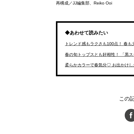
再構成／
JJ
編集部、Reiko Ooi
◆あわせて読みたい
トレンド感もラクさも100点！ 春
春の旬トップスとも好相性！ 「黒ス
柔らかカラーで春気分♡ お出かけし
この