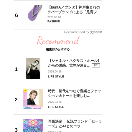
れてきた
【buntA／ブンタ】神戸生まれの
じる瞬間
ラバーブランドによる「足育フッ
l.28
トウェア」。伊勢丹新宿店でPOP-
2026.08.06
UP開催中！
FASHION
Recommended by
Recommend
編集部のおすすめ
【シャネル・ネクサス・ホール】
からの誘惑。世界が注目…
PR
2026.06.18
LIFE STYLE
時代、世代をつなぐ音楽とファッ
ション＆トークを楽しむ…
2026.03.26
LIFE STYLE
再販決定！ 伝説ブランド「セーラ
ーズ」とJJとのコラ…
② ラベンダーのポイント使いでハンサムだけど女らしく