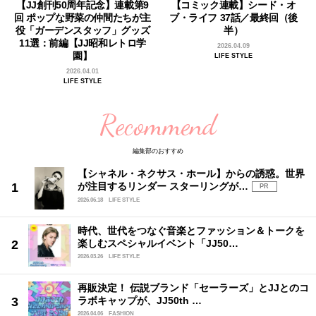
【JJ創刊50周年記念】連載第9
【コミック連載】シード・オ
回 ポップな野菜の仲間たちが主
ブ・ライフ 37話／最終回（後
役「ガーデンスタッフ」グッズ
半）
11選：前編【JJ昭和レトロ学
2026.04.09
園】
LIFE STYLE
2026.04.01
LIFE STYLE
Recommend
編集部のおすすめ
【シャネル・ネクサス・ホール】からの誘惑。世界
が注目するリンダー スターリングが…
PR
2026.06.18
LIFE STYLE
時代、世代をつなぐ音楽とファッション＆トークを
楽しむスペシャルイベント「JJ50…
2026.03.26
LIFE STYLE
再販決定！ 伝説ブランド「セーラーズ」とJJとのコ
ラボキャップが、JJ50th …
2026.04.06
FASHION