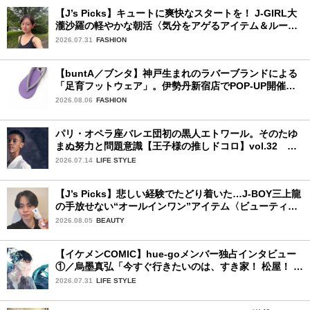
【J’s Picks】キュートに爽快なスタートを！ J-GIRL大
瀧沙羅の軽やかな朝活〈気分をアゲるアイテム＆ルーテ
ィーン〉
2026.07.31
FASHION
【buntA／ブンタ】神戸生まれのラバーブランドによる
「足育フットウェア」。伊勢丹新宿店でPOP-UP開催
中！
2026.08.06
FASHION
パリ・オペラ座バレエ団初の黒人エトワール。そのたゆ
まぬ努力と問題意識【王子様の推しドコロ】vol.32 ギ
ヨーム・ディオップさん
2026.07.14
LIFE STYLE
【J’s Picks】悲しい経験でたどり着いた…J-BOY三上龍
の手放せない“オールインワン”アイテム〈ビューティ＆
ファッション夏の必需品〉
2026.08.05
BEAUTY
【イケメンCOMIC】hue-goメンバー独占インタビュー
①／烏墨真弘「今すぐ行きたいのは、すき家！ 松屋！ ミ
スド！」
2026.07.31
LIFE STYLE