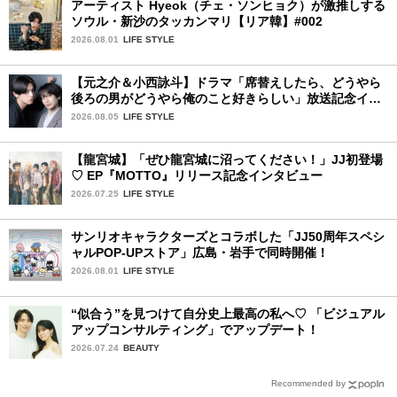
アーティスト Hyeok（チェ・ソンヒョク）が激推しする
ソウル・新沙のタッカンマリ【リア韓】#002
2026.08.01
LIFE STYLE
【元之介＆小西詠斗】ドラマ「席替えしたら、どうやら
後ろの男がどうやら俺のこと好きらしい」放送記念イン
タビュー♡ 「自然と詠斗くんが可愛く見えたんです」
2026.08.05
LIFE STYLE
【龍宮城】「ぜひ龍宮城に沼ってください！」JJ初登場
♡ EP『MOTTO』リリース記念インタビュー
2026.07.25
LIFE STYLE
サンリオキャラクターズとコラボした「JJ50周年スペシ
ャルPOP-UPストア」広島・岩手で同時開催！
2026.08.01
LIFE STYLE
“似合う”を見つけて自分史上最高の私へ♡ 「ビジュアル
アップコンサルティング」でアップデート！
2026.07.24
BEAUTY
Recommended by