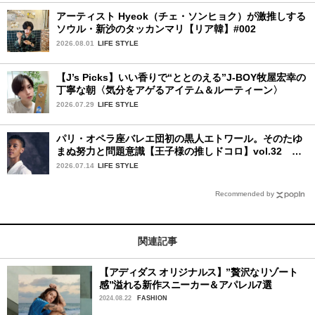
アーティスト Hyeok（チェ・ソンヒョク）が激推しする
ソウル・新沙のタッカンマリ【リア韓】#002
2026.08.01
LIFE STYLE
【J’s Picks】いい香りで“ととのえる”J-BOY牧屋宏幸の
丁寧な朝〈気分をアゲるアイテム＆ルーティーン〉
2026.07.29
LIFE STYLE
パリ・オペラ座バレエ団初の黒人エトワール。そのたゆ
まぬ努力と問題意識【王子様の推しドコロ】vol.32 ギ
ヨーム・ディオップさん
2026.07.14
LIFE STYLE
Recommended by
関連記事
【アディダス オリジナルス】”贅沢なリゾート
感”溢れる新作スニーカー＆アパレル7選
2024.08.22
FASHION