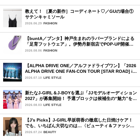
教えて！ ［夏の新作］コーディネート♡／GUの場合①
サテンキャミソール
2026.06.29
FASHION
【buntA／ブンタ】神戸生まれのラバーブランドによる
「足育フットウェア」。伊勢丹新宿店でPOP-UP開催
中！
2026.08.06
FASHION
【ALPHA DRIVE ONE／アルファドライブワン】「2026
ALPHA DRIVE ONE FAN-CON TOUR [STAR ROAD] in
YOKOHAMA」1日目詳細レポ【前編】
2026.07.10
LIFE STYLE
新たなJ-GIRL＆J-BOYを選ぶ「JJモデルオーディション
2027」が募集開始！ 予選ブロックは候補生の“魅力”を重
視した「新システム」に変わります
2026.08.03
LIFE STYLE
【J’s Picks】J-GIRL早坂萌香の徹底した日焼けケア！
でも、いちばん大切なのは…〈ビューティ＆ファッショ
ン夏の必需品〉
2026.07.24
BEAUTY