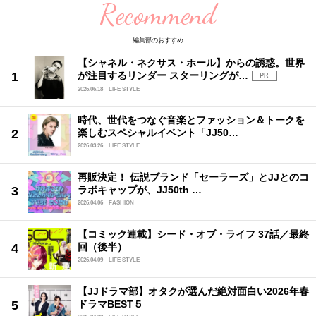
Recommend
編集部のおすすめ
【シャネル・ネクサス・ホール】からの誘惑。世界
が注目するリンダー スターリングが…
PR
2026.06.18
LIFE STYLE
時代、世代をつなぐ音楽とファッション＆トークを
楽しむスペシャルイベント「JJ50…
2026.03.26
LIFE STYLE
再販決定！ 伝説ブランド「セーラーズ」とJJとのコ
ラボキャップが、JJ50th …
2026.04.06
FASHION
【コミック連載】シード・オブ・ライフ 37話／最終
回（後半）
2026.04.09
LIFE STYLE
【JJドラマ部】オタクが選んだ絶対面白い2026年春
ドラマBEST５