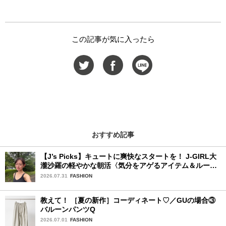
この記事が気に入ったら
おすすめ記事
【J’s Picks】キュートに爽快なスタートを！ J-GIRL大
瀧沙羅の軽やかな朝活〈気分をアゲるアイテム＆ルーテ
ィーン〉
2026.07.31
FASHION
教えて！ ［夏の新作］コーディネート♡／GUの場合③
バルーンパンツQ
2026.07.01
FASHION