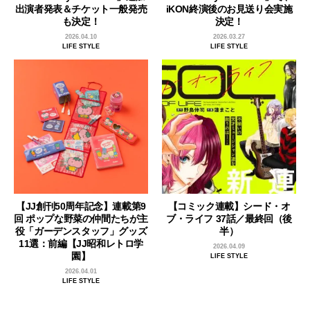
出演者発表＆チケット一般発売
iKON終演後のお見送り会実施
も決定！
決定！
2026.04.10
2026.03.27
LIFE STYLE
LIFE STYLE
【JJ創刊50周年記念】連載第9
【コミック連載】シード・オ
回 ポップな野菜の仲間たちが主
ブ・ライフ 37話／最終回（後
役「ガーデンスタッフ」グッズ
半）
11選：前編【JJ昭和レトロ学
2026.04.09
園】
LIFE STYLE
2026.04.01
LIFE STYLE