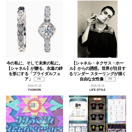
今の私に、そして未来の私に。
【シャネル・ネクサス・ホー
【シャネル】が贈る、永遠の絆
ル】からの誘惑。世界が注目す
を形にする「ブライダルフェ
るリンダー スターリングが描く
ア」
自由な女性像
PR
PR
2026.07.24
2026.06.18
FASHION
LIFE STYLE