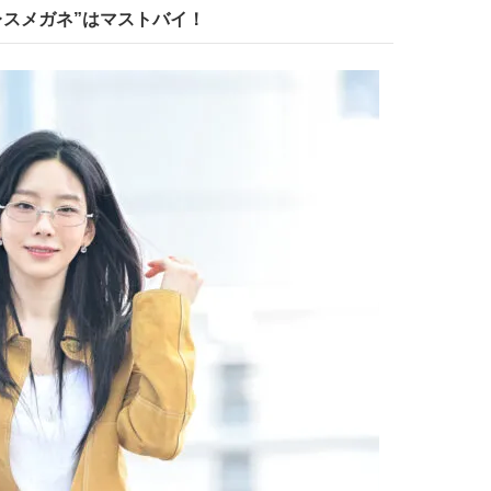
レスメガネ”はマストバイ！
【プロ伝授】”韓国っぽ”なウェー
【新世代J-POPグループ
ブヘア簡単アレンジのコツ！
aoen（アオエン）】自
ィストを目指すきかっけ
2025.12.19
2025.10.20
先輩とは―― 新曲「青春
BEAUTY
LIFE STYLE
ディブル」リリース記念
ュー