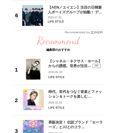
【AEN／エイエン】注目の日韓新
身がアーテ
人ボーイズグループが始動！ デビ
となった
ュー目前のフレッシュな面々を独
2026.07.23
インクレ
占インタビュー。7人の魅力に迫
LIFE STYLE
インタビ
ります♪
Recommended by
Recommend
編集部のおすすめ
【シャネル・ネクサス・ホール】
からの誘惑。世界が注目…
PR
2026.06.18
LIFE STYLE
時代、世代をつなぐ音楽とファッ
ション＆トークを楽しむ…
2026.03.26
LIFE STYLE
再販決定！ 伝説ブランド「セーラ
ーズ」とJJとのコラ…