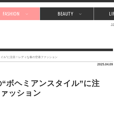
FASHION
BEAUTY
LI
J
美容担当のお気に入り
What's NEW？
占い
韓国
特集
What's NEW？
韓国
SNAP
ザ・ベスト5
特集
ザ・ベスト5
プレゼント
旅
JJグル
JJスタ
フォーチュンサイクル
ネイチャー
タイル”に注目！レディな春の空港ファッション
2025.04.09
の“ボヘミアンスタイル”に注
ファッション