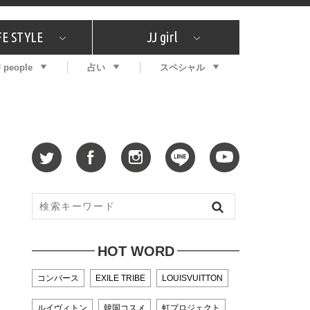
FE STYLE
JJ girl
J people
占い
スペシャル
メガイド
ッフの"それどこの"？
コスメ全部試してみた
エンタメ
プチプラ
What's NEW？
プレゼント
特集
おしゃラン！
プレゼント
恋愛
特集
コラム
インタビュー
サイン占い
毎週更新！ ジョニー楓の12星座占い
最新号
SNSキャンペーン
バックナンバー
HOT WORD
コンバース
EXILE TRIBE
LOUISVUITTON
ルイヴィトン
韓国コスメ
虹プロジェクト