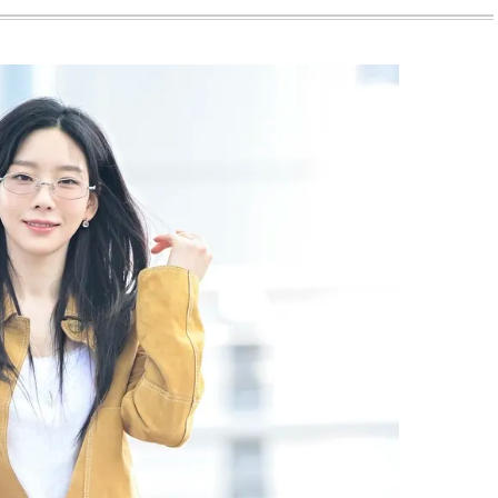
BEAUTY
L
【J’s Picks】ブランドまとめて愛
曾祖父のバレエスクール
用中！ J-GIRL有田叶“鉄壁の相
リカへ……オールラウン