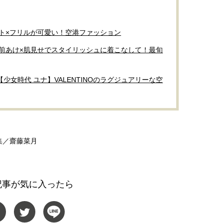
ト×フリルが可愛い！空港ファッション
は前あけ×肌見せでスタイリッシュに着こなして！最旬
女時代 ユナ】VALENTINOのラグジュアリーな空
集／齋藤菜月
記事が気に入ったら