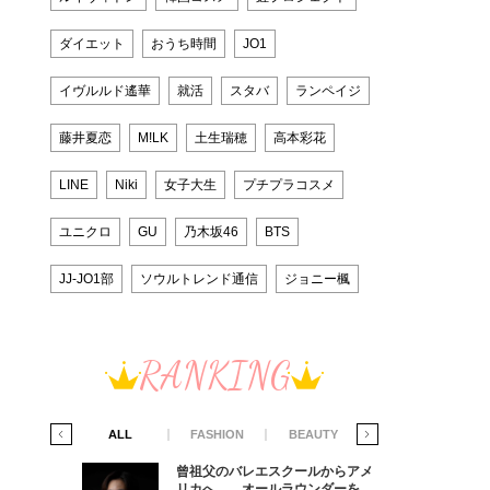
ダイエット
おうち時間
JO1
イヴルルド遙華
就活
スタバ
ランペイジ
藤井夏恋
M!LK
土生瑞穂
高本彩花
LINE
Niki
女子大生
プチプラコスメ
ユニクロ
GU
乃木坂46
BTS
JJ-JO1部
ソウルトレンド通信
ジョニー楓
RANKING
IFE STYLE
ALL
FASHION
BEAUTY
LIFE STYLE
からアメ
曾祖父のバレエスクールからアメ
ダーを目
リカへ……オールラウンダーを目