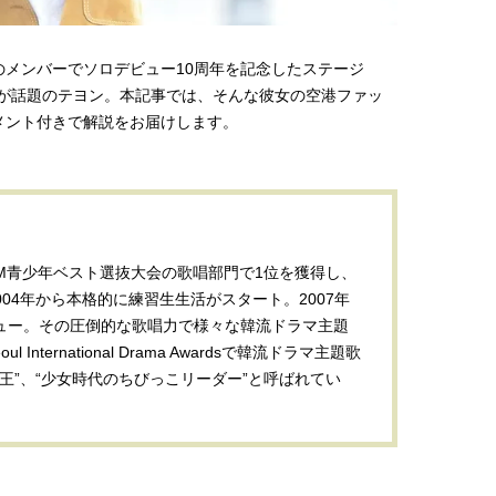
棒”〈ビューティ＆ファッション
指すダンサーは踊ること
2026.08.07
2026.03.30
夏の必需品〉
ぎる【王子様の推しドコ
BEAUTY
LIFE STYLE
vol.29 三宅啄未さん
メンバーでソロデビュー10周年を記念したステージ
【JJ専属モデルの素顔】ビューテ
新たなJ-GIRL＆J-BOY
TENSE」が話題のテヨン。本記事では、そんな彼女の空港ファッ
ィ大好き！ 松川 星のお気に入り
「JJモデルオーディショ
メント付きで解説をお届けします。
コスメをCHECK
2027」が募集開始！ 予
2025.12.16
2026.08.03
クは候補生の“魅力”を重
BEAUTY
LIFE STYLE
「新システム」に変わり
【J’s Picks】J-GIRL早坂萌香の
【元之介＆小西詠斗】ド
徹底した日焼けケア！ でも、いち
替えしたら、どうやら後
ばん大切なのは…〈ビューティ＆
どうやら俺のこと好きら
2026.07.24
2026.08.05
ファッション夏の必需品〉
送記念インタビュー♡ 「
BEAUTY
LIFE STYLE
斗くんが可愛く見えたん
。SM青少年ベスト選抜大会の歌唱部門で1位を獲得し、
04年から本格的に練習生生活がスタート。2007年
【JJ専属モデルの素顔】ホ・ジウ
【イケメンCOMIC】hue-
ュー。その圧倒的な歌唱力で様々な韓流ドラマ主題
ォンの愛用スキンケアは敏感肌向
バー独占インタビュー②
け
矢「感情をズバーッと言
2025.12.09
2026.08.07
International Drama Awardsで韓流ドラマ主題歌
た時は幸せ〜」
BEAUTY
LIFE STYLE
女王”、“少女時代のちびっこリーダー”と呼ばれてい
【JJ専属モデルの素顔】ツヤと輝
【AEN／エイエン】注目
きを放つ美肌を生み出す松川 星の
人ボーイズグループが始動
愛用スキンケア
ュー目前のフレッシュな
2025.12.16
2026.07.23
占インタビュー。7人の
BEAUTY
LIFE STYLE
ります♪