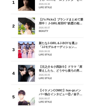
が好きす
指すダンサーは踊ることが好きす
2026.03.30
ロ】
ぎる【王子様の推しドコロ】
LIFE STYLE
vol.29 三宅啄未さん
を選ぶ
【J’s Picks】ブランドまとめて愛
ン
用中！ J-GIRL有田叶“鉄壁の相
選ブロッ
棒”〈ビューティ＆ファッション
2026.08.07
視した
夏の必需品〉
BEAUTY
ます
ラマ「席
新たなJ-GIRL＆J-BOYを選ぶ
ろの男が
「JJモデルオーディション
しい」放
2027」が募集開始！ 予選ブロッ
2026.08.03
自然と詠
クは候補生の“魅力”を重視した
LIFE STYLE
です」
「新システム」に変わります
goメン
【元之介＆小西詠斗】ドラマ「席
／金子玄
替えしたら、どうやら後ろの男が
葉にでき
どうやら俺のこと好きらしい」放
2026.08.05
送記念インタビュー♡ 「自然と詠
LIFE STYLE
斗くんが可愛く見えたんです」
の日韓新
【イケメンCOMIC】hue-goメン
！ デビ
バー独占インタビュー②／金子玄
面々を独
矢「感情をズバーッと言葉にでき
2026.08.07
魅力に迫
た時は幸せ〜」
LIFE STYLE