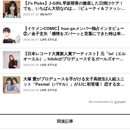
【J’s Picks】J-GIRL早坂萌香の徹底した日焼けケア！
でも、いちばん大切なのは…〈ビューティ＆ファッショ
ン夏の必需品〉
2026.07.24
BEAUTY
【イケメンCOMIC】hue-goメンバー独占インタビュー
②／金子玄矢「感情をズバーッと言葉にできた時は幸
せ〜」
2026.08.07
LIFE STYLE
【日本レコード大賞新人賞アーティスト】元「lol（エル
オーエル）」hibikiがプロデュースするガールズオーデ
ィションが始動！ 応募は5月31日（日）まで
2026.05.20
LIFE STYLE
大塚 愛がプロデュースを手がける女子高校生2人組ユニ
ット「Pasmal（パマル）」がJJに初登場！ 恋する女の
コのキュンキュンする感情を歌った最新曲「BULL」を
2026.06.29
LIFE STYLE
チェック♪
Recommended by
関連記事