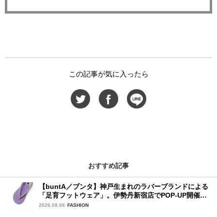
この記事が気に入ったら
おすすめ記事
【buntA／ブンタ】神戸生まれのラバーブランドによる
「足育フットウェア」。伊勢丹新宿店でPOP-UP開催
中！
2026.08.06
FASHION