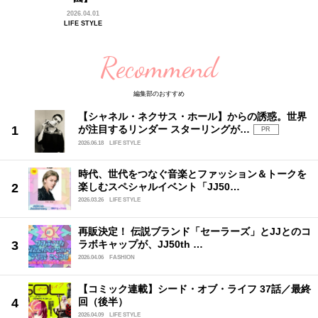
2026.04.01
LIFE STYLE
Recommend
編集部のおすすめ
【シャネル・ネクサス・ホール】からの誘惑。世界
が注目するリンダー スターリングが…
PR
2026.06.18
LIFE STYLE
時代、世代をつなぐ音楽とファッション＆トークを
楽しむスペシャルイベント「JJ50…
2026.03.26
LIFE STYLE
再販決定！ 伝説ブランド「セーラーズ」とJJとのコ
ラボキャップが、JJ50th …
2026.04.06
FASHION
【コミック連載】シード・オブ・ライフ 37話／最終
回（後半）
2026.04.09
LIFE STYLE