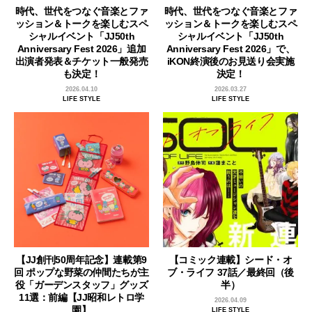
時代、世代をつなぐ音楽とファ
時代、世代をつなぐ音楽とファ
ッション＆トークを楽しむスペ
ッション＆トークを楽しむスペ
シャルイベント「JJ50th
シャルイベント「JJ50th
Anniversary Fest 2026」追加
Anniversary Fest 2026」で、
出演者発表＆チケット一般発売
iKON終演後のお見送り会実施
も決定！
決定！
2026.04.10
2026.03.27
LIFE STYLE
LIFE STYLE
【JJ創刊50周年記念】連載第9
【コミック連載】シード・オ
回 ポップな野菜の仲間たちが主
ブ・ライフ 37話／最終回（後
役「ガーデンスタッフ」グッズ
半）
11選：前編【JJ昭和レトロ学
2026.04.09
園】
LIFE STYLE