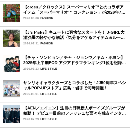
【crocs／クロックス】スーパーマリオ™とのコラボア
イテム「スーパーマリオ™ コレクション」が2026年7月
16日より発売開始！
2026.06.06
FASHION
【J’s Picks】キュートに爽快なスタートを！ J-GIRL大
瀧沙羅の軽やかな朝活〈気分をアゲるアイテム＆ルーテ
ィーン〉
2026.07.31
FASHION
【チャ・ソンヒョン／チャ・ジョンウ／キム・ホヨン】
2025年上半期FOD アジアドラマランキング1位を記録！
韓国BLドラマ「秘密の間柄」出演の3人に来日記念イン
2026.05.13
LIFE STYLE
タビュー♡
サンリオキャラクターズとコラボした「JJ50周年スペシ
ャルPOP-UPストア」広島・岩手で同時開催！
2026.08.01
LIFE STYLE
【AEN／エイエン】注目の日韓新人ボーイズグループが
始動！ デビュー目前のフレッシュな面々を独占インタビ
ュー。7人の魅力に迫ります♪
2026.07.23
LIFE STYLE