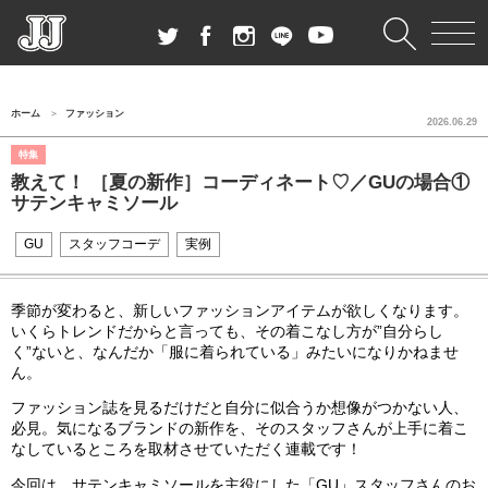
ホーム
ファッション
2026.06.29
特集
教えて！ ［夏の新作］コーディネート♡／GUの場合①
サテンキャミソール
GU
スタッフコーデ
実例
季節が変わると、新しいファッションアイテムが欲しくなります。
いくらトレンドだからと言っても、その着こなし方が”自分らし
く”ないと、なんだか「服に着られている」みたいになりかねませ
ん。
ファッション誌を見るだけだと自分に似合うか想像がつかない人、
必見。気になるブランドの新作を、そのスタッフさんが上手に着こ
なしているところを取材させていただく連載です！
今回は、
サテンキャミソール
を主役にした「GU」スタッフさんのお