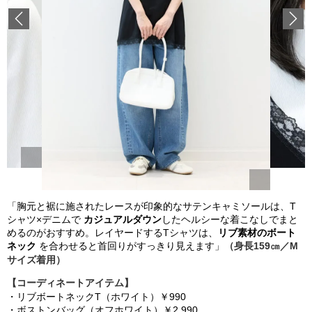
Previous
「
胸元と裾に施されたレースが印象的なサテンキャミソールは、T
シャツ×デニムで
カジュアルダウン
したヘルシーな着こなしでまと
めるのがおすすめ。レイヤードするTシャツは、
リブ素材のボート
ネック
を合わせると首回りがすっきり見えます
」
（身長159㎝／M
サイズ着用）
【コーディネートアイテム】
・
リブボートネックT（ホワイト）￥990
・ボストンバッグ
（オフホワイト）
￥
2,
990