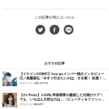
この記事が気に入ったら
おすすめ記事
【イケメンCOMIC】hue-goメンバー独占インタビュー
①／烏墨真弘「今すぐ行きたいのは、すき家！ 松屋！ ミ
スド！」
2026.07.31
LIFE STYLE
【J’s Picks】J-GIRL早坂萌香の徹底した日焼けケア！
でも、いちばん大切なのは…〈ビューティ＆ファッショ
ン夏の必需品〉
2026.07.24
BEAUTY