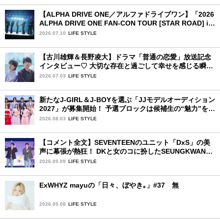
【ALPHA DRIVE ONE／アルファドライブワン】「2026
ALPHA DRIVE ONE FAN-CON TOUR [STAR ROAD] in
YOKOHAMA」1日目詳細レポ【前編】
2026.07.10
LIFE STYLE
【古川雄輝＆長野凌大】ドラマ「普通の恋愛」放送記念
インタビュー♡ 大切な存在と過ごして幸せを感じる瞬間
は？
2026.07.03
LIFE STYLE
新たなJ-GIRL＆J-BOYを選ぶ「JJモデルオーディション
2027」が募集開始！ 予選ブロックは候補生の“魅力”を重
視した「新システム」に変わります
2026.08.03
LIFE STYLE
【コメント全文】SEVENTEENのユニット「DxS」の美
声に幕張が熱狂！ DKと女のコに扮したSEUNGKWANカ
ップルのドラマ動画で会場は爆笑の渦に 初日レポ：前
2026.05.09
LIFE STYLE
編
ExWHYZ mayuの「日々、ぼやき｡」#37 無
2026.05.08
LIFE STYLE