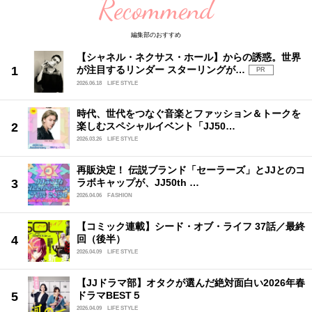
Recommend
編集部のおすすめ
【シャネル・ネクサス・ホール】からの誘惑。世界
が注目するリンダー スターリングが…
PR
2026.06.18
LIFE STYLE
時代、世代をつなぐ音楽とファッション＆トークを
楽しむスペシャルイベント「JJ50…
2026.03.26
LIFE STYLE
再販決定！ 伝説ブランド「セーラーズ」とJJとのコ
ラボキャップが、JJ50th …
2026.04.06
FASHION
【コミック連載】シード・オブ・ライフ 37話／最終
回（後半）
2026.04.09
LIFE STYLE
【JJドラマ部】オタクが選んだ絶対面白い2026年春
ドラマBEST５
2026.04.09
LIFE STYLE