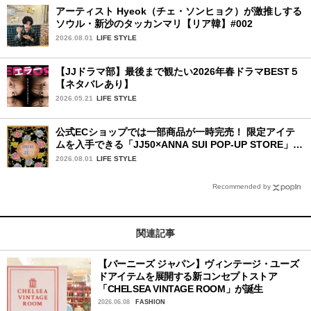
アーティスト Hyeok（チェ・ソンヒョク）が激推しする
ソウル・新沙のタッカンマリ【リア韓】#002
2026.08.01
LIFE STYLE
【JJドラマ部】最後まで観たい2026年春ドラマBEST５
【ネタバレあり】
2026.05.21
LIFE STYLE
公式ECショップでは一部商品が一時完売！ 限定アイテ
ムを入手できる「JJ50×ANNA SUI POP-UP STORE」が
広島で開催決定
2026.08.01
LIFE STYLE
Recommended by
関連記事
【バーニーズ ジャパン】ヴィンテージ・ユーズ
ドアイテムを展開する新コンセプトストア
「CHELSEA VINTAGE ROOM」が誕生
2026.06.08
FASHION