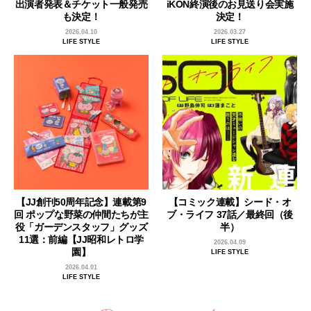
出演者発表＆チケット一般発売
iKON終演後のお見送り会実施
も決定！
決定！
2026.04.10
2026.03.27
LIFE STYLE
LIFE STYLE
【JJ創刊50周年記念】連載第9
【コミック連載】シード・オ
回 ポップな野菜の仲間たちが主
ブ・ライフ 37話／最終回（後
役「ガーデンスタッフ」グッズ
半）
11選：前編【JJ昭和レトロ学
2026.04.09
園】
LIFE STYLE
2026.04.01
LIFE STYLE