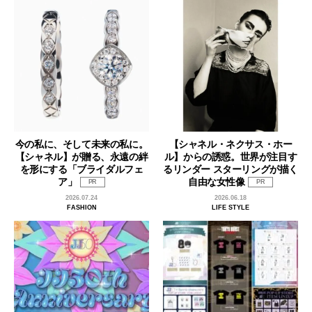
今の私に、そして未来の私に。
【シャネル・ネクサス・ホー
【シャネル】が贈る、永遠の絆
ル】からの誘惑。世界が注目す
を形にする「ブライダルフェ
るリンダー スターリングが描く
ア」
自由な女性像
PR
PR
2026.07.24
2026.06.18
FASHION
LIFE STYLE