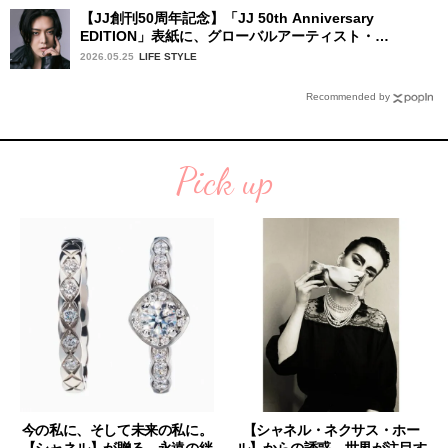
【JJ創刊50周年記念】「JJ 50th Anniversary
EDITION」表紙に、グローバルアーティスト・
YUTA（NCT）が登場します！
2026.05.25
LIFE STYLE
Recommended by
Pick up
今の私に、そして未来の私に。
【シャネル・ネクサス・ホー
【シャネル】が贈る、永遠の絆
ル】からの誘惑。世界が注目す