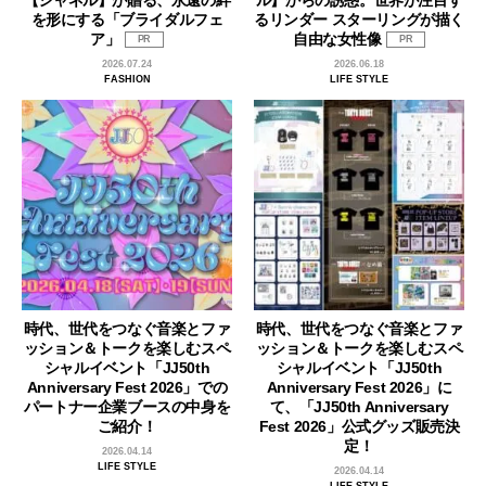
を形にする「ブライダルフェ
るリンダー スターリングが描く
ア」
自由な女性像
PR
PR
2026.07.24
2026.06.18
FASHION
LIFE STYLE
時代、世代をつなぐ音楽とファ
時代、世代をつなぐ音楽とファ
ッション＆トークを楽しむスペ
ッション＆トークを楽しむスペ
シャルイベント「JJ50th
シャルイベント「JJ50th
Anniversary Fest 2026」での
Anniversary Fest 2026」に
パートナー企業ブースの中身を
て、「JJ50th Anniversary
ご紹介！
Fest 2026」公式グッズ販売決
定！
2026.04.14
LIFE STYLE
2026.04.14
LIFE STYLE