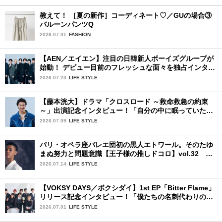
教えて！ ［夏の新作］コーディネート♡／GUの場合③
バルーンパンツQ
2026.07.01
FASHION
【AEN／エイエン】注目の日韓新人ボーイズグループが
始動！ デビュー目前のフレッシュな面々を独占インタビ
ュー。7人の魅力に迫ります♪
2026.07.23
LIFE STYLE
【藤本洸大】ドラマ「クロスロード ～救命救急の約束
～」出演記念インタビュー！「自分の中に眠っていた熱
を思い出させてもらった作品です」
2026.07.09
LIFE STYLE
パリ・オペラ座バレエ団初の黒人エトワール。そのたゆ
まぬ努力と問題意識【王子様の推しドコロ】vol.32 ギ
ヨーム・ディオップさん
2026.07.14
LIFE STYLE
【VOKSY DAYS／ボクシダイ】1st EP「Bitter Flame」
リリース記念インタビュー！「僕たちの名刺代わりのよ
うなアルバム」
2026.07.01
LIFE STYLE