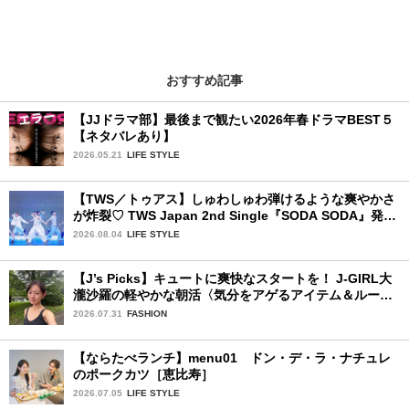
おすすめ記事
【JJドラマ部】最後まで観たい2026年春ドラマBEST５
【ネタバレあり】
2026.05.21
LIFE STYLE
【TWS／トゥアス】しゅわしゅわ弾けるような爽やかさ
が炸裂♡ TWS Japan 2nd Single『SODA SODA』発売
記念SPECIAL SHOWCASEを詳細レポ
2026.08.04
LIFE STYLE
【J’s Picks】キュートに爽快なスタートを！ J-GIRL大
瀧沙羅の軽やかな朝活〈気分をアゲるアイテム＆ルーテ
ィーン〉
2026.07.31
FASHION
【ならたべランチ】menu01 ドン・デ・ラ・ナチュレ
のポークカツ［恵比寿］
2026.07.05
LIFE STYLE