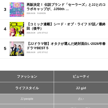
再販決定！ 伝説ブランド「セーラーズ」とJJとのコ
ラボキャップが、JJ50th …
2026.04.06
FASHION
【コミック連載】シード・オブ・ライフ 37話／最終
回（後半）
2026.04.09
LIFE STYLE
【JJドラマ部】オタクが選んだ絶対面白い2026年春
ドラマBEST５
2026.04.09
LIFE STYLE
ファッション
ビューティ
ライフスタイル
JJ girl
JJ people
占い