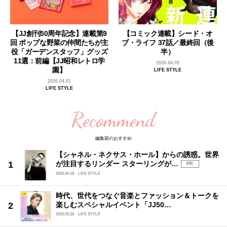
【JJ創刊50周年記念】連載第9
【コミック連載】シード・オ
回 ポップな野菜の仲間たちが主
ブ・ライフ 37話／最終回（後
役「ガーデンスタッフ」グッズ
半）
11選：前編【JJ昭和レトロ学
2026.04.09
園】
LIFE STYLE
2026.04.01
LIFE STYLE
Recommend
編集部のおすすめ
【シャネル・ネクサス・ホール】からの誘惑。世界
が注目するリンダー スターリングが…
PR
2026.06.18
LIFE STYLE
時代、世代をつなぐ音楽とファッション＆トークを
楽しむスペシャルイベント「JJ50…
2026.03.26
LIFE STYLE