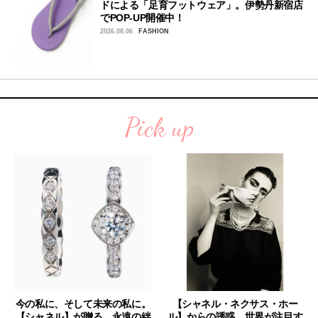
ドによる「足育フットウェア」。伊勢丹新宿店
でPOP-UP開催中！
2026.08.06
FASHION
Pick up
今の私に、そして未来の私に。
【シャネル・ネクサス・ホー
【シャネル】が贈る、永遠の絆
ル】からの誘惑。世界が注目す