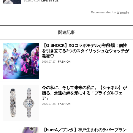
2026.07.14
LIFE STYLE
Recommended by
関連記事
【G-SHOCK】XGコラボモデルが初登場！個性
を引き立てる2つのスタイリッシュなウォッチが
発売♡
2026.07.17
FASHION
今の私に、そして未来の私に。【シャネル】が
贈る、永遠の絆を形にする「ブライダルフェ
ア」
2026.07.24
FASHION
【buntA／ブンタ】神戸生まれのラバーブラン