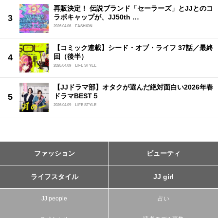
再販決定！ 伝説ブランド「セーラーズ」とJJとのコ
ラボキャップが、JJ50th …
2026.04.06
FASHION
【コミック連載】シード・オブ・ライフ 37話／最終
回（後半）
2026.04.09
LIFE STYLE
【JJドラマ部】オタクが選んだ絶対面白い2026年春
ドラマBEST５
2026.04.09
LIFE STYLE
ファッション
ビューティ
ライフスタイル
JJ girl
JJ people
占い