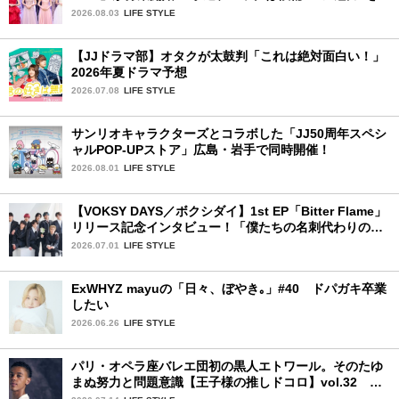
視した「新システム」に変わります
2026.08.03
LIFE STYLE
【JJドラマ部】オタクが太鼓判「これは絶対面白い！」
2026年夏ドラマ予想
2026.07.08
LIFE STYLE
サンリオキャラクターズとコラボした「JJ50周年スペシ
ャルPOP-UPストア」広島・岩手で同時開催！
2026.08.01
LIFE STYLE
【VOKSY DAYS／ボクシダイ】1st EP「Bitter Flame」
リリース記念インタビュー！「僕たちの名刺代わりのよ
うなアルバム」
2026.07.01
LIFE STYLE
ExWHYZ mayuの「日々、ぼやき｡」#40 ドパガキ卒業
したい
2026.06.26
LIFE STYLE
パリ・オペラ座バレエ団初の黒人エトワール。そのたゆ
まぬ努力と問題意識【王子様の推しドコロ】vol.32 ギ
ヨーム・ディオップさん