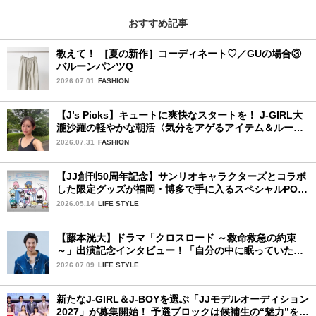
おすすめ記事
教えて！ ［夏の新作］コーディネート♡／GUの場合③
バルーンパンツQ
2026.07.01
FASHION
【J’s Picks】キュートに爽快なスタートを！ J-GIRL大
瀧沙羅の軽やかな朝活〈気分をアゲるアイテム＆ルーテ
ィーン〉
2026.07.31
FASHION
【JJ創刊50周年記念】サンリオキャラクターズとコラボ
した限定グッズが福岡・博多で手に入るスペシャルPOP-
UPストア！
2026.05.14
LIFE STYLE
【藤本洸大】ドラマ「クロスロード ～救命救急の約束
～」出演記念インタビュー！「自分の中に眠っていた熱
を思い出させてもらった作品です」
2026.07.09
LIFE STYLE
新たなJ-GIRL＆J-BOYを選ぶ「JJモデルオーディション
2027」が募集開始！ 予選ブロックは候補生の“魅力”を重