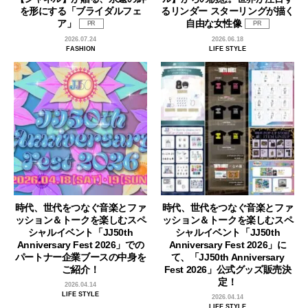
を形にする「ブライダルフェ
るリンダー スターリングが描く
ア」
自由な女性像
PR
PR
2026.07.24
2026.06.18
FASHION
LIFE STYLE
時代、世代をつなぐ音楽とファ
時代、世代をつなぐ音楽とファ
ッション＆トークを楽しむスペ
ッション＆トークを楽しむスペ
シャルイベント「JJ50th
シャルイベント「JJ50th
Anniversary Fest 2026」での
Anniversary Fest 2026」に
パートナー企業ブースの中身を
て、「JJ50th Anniversary
ご紹介！
Fest 2026」公式グッズ販売決
定！
2026.04.14
LIFE STYLE
2026.04.14
LIFE STYLE