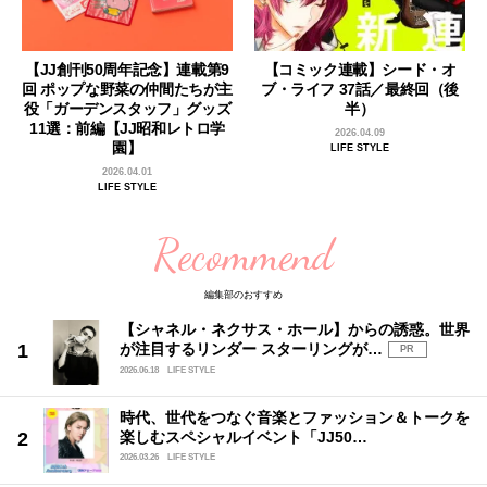
【JJ創刊50周年記念】連載第9
【コミック連載】シード・オ
回 ポップな野菜の仲間たちが主
ブ・ライフ 37話／最終回（後
役「ガーデンスタッフ」グッズ
半）
11選：前編【JJ昭和レトロ学
2026.04.09
園】
LIFE STYLE
2026.04.01
LIFE STYLE
Recommend
編集部のおすすめ
【シャネル・ネクサス・ホール】からの誘惑。世界
が注目するリンダー スターリングが…
PR
2026.06.18
LIFE STYLE
時代、世代をつなぐ音楽とファッション＆トークを
楽しむスペシャルイベント「JJ50…
2026.03.26
LIFE STYLE