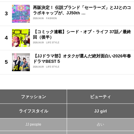
再販決定！ 伝説ブランド「セーラーズ」とJJとのコ
ラボキャップが、JJ50th …
2026.04.06
FASHION
【コミック連載】シード・オブ・ライフ 37話／最終
回（後半）
2026.04.09
LIFE STYLE
【JJドラマ部】オタクが選んだ絶対面白い2026年春
ドラマBEST５
2026.04.09
LIFE STYLE
ファッション
ビューティ
ライフスタイル
JJ girl
JJ people
占い