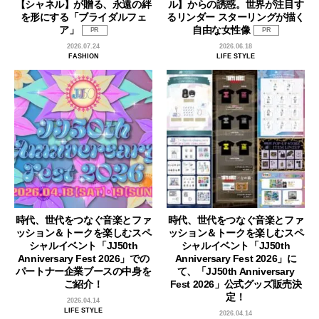
【シャネル】が贈る、永遠の絆
ル】からの誘惑。世界が注目す
を形にする「ブライダルフェ
るリンダー スターリングが描く
ア」
自由な女性像
PR
PR
2026.07.24
2026.06.18
FASHION
LIFE STYLE
時代、世代をつなぐ音楽とファ
時代、世代をつなぐ音楽とファ
ッション＆トークを楽しむスペ
ッション＆トークを楽しむスペ
シャルイベント「JJ50th
シャルイベント「JJ50th
Anniversary Fest 2026」での
Anniversary Fest 2026」に
パートナー企業ブースの中身を
て、「JJ50th Anniversary
ご紹介！
Fest 2026」公式グッズ販売決
定！
2026.04.14
LIFE STYLE
2026.04.14