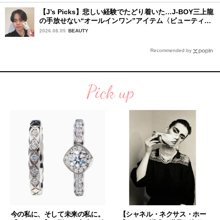
【J’s Picks】悲しい経験でたどり着いた…J-BOY三上龍
の手放せない“オールインワン”アイテム〈ビューティ＆
ファッション夏の必需品〉
2026.08.05
BEAUTY
Recommended by
Pick up
今の私に、そして未来の私に。
【シャネル・ネクサス・ホー