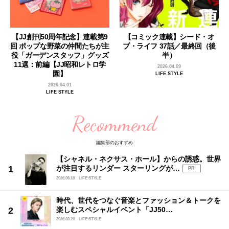
【JJ創刊50周年記念】連載第9
【コミック連載】シード・オ
回 ポップな野菜の仲間たちが主
ブ・ライフ 37話／最終回（後
役「ガーデンスタッフ」グッズ
半）
11選：前編【JJ昭和レトロ学
2026.04.09
園】
LIFE STYLE
2026.04.01
LIFE STYLE
Recommend
編集部のおすすめ
【シャネル・ネクサス・ホール】からの誘惑。世界
が注目するリンダー スターリングが…
PR
2026.06.18
LIFE STYLE
時代、世代をつなぐ音楽とファッション＆トークを
楽しむスペシャルイベント「JJ50…
2026.03.26
LIFE STYLE