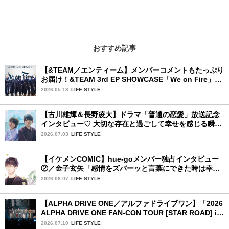
おすすめ記事
【&TEAM／エンティーム】メンバーコメントもたっぷり
お届け！&TEAM 3rd EP SHOWCASE「We on Fire」を
詳細レポート【前編】
2026.05.13
LIFE STYLE
【古川雄輝＆長野凌大】ドラマ「普通の恋愛」放送記念
インタビュー♡ 大切な存在と過ごして幸せを感じる瞬間
は？
2026.07.03
LIFE STYLE
【イケメンCOMIC】hue-goメンバー独占インタビュー
②／金子玄矢「感情をズバーッと言葉にできた時は幸
せ〜」
2026.08.07
LIFE STYLE
【ALPHA DRIVE ONE／アルファドライブワン】「2026
ALPHA DRIVE ONE FAN-CON TOUR [STAR ROAD] in
YOKOHAMA」1日目詳細レポ【後編】
2026.07.10
LIFE STYLE