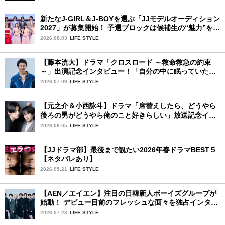
新たなJ-GIRL＆J-BOYを選ぶ「JJモデルオーディション
2027」が募集開始！ 予選ブロックは候補生の“魅力”を重
視した「新システム」に変わります
2026.08.03
LIFE STYLE
【藤本洸大】ドラマ「クロスロード ～救命救急の約束
～」出演記念インタビュー！「自分の中に眠っていた熱
を思い出させてもらった作品です」
2026.07.09
LIFE STYLE
【元之介＆小西詠斗】ドラマ「席替えしたら、どうやら
後ろの男がどうやら俺のこと好きらしい」放送記念イン
タビュー♡ 「自然と詠斗くんが可愛く見えたんです」
2026.08.05
LIFE STYLE
【JJドラマ部】最後まで観たい2026年春ドラマBEST５
【ネタバレあり】
2026.05.21
LIFE STYLE
【AEN／エイエン】注目の日韓新人ボーイズグループが
始動！ デビュー目前のフレッシュな面々を独占インタビ
ュー。7人の魅力に迫ります♪
2026.07.23
LIFE STYLE