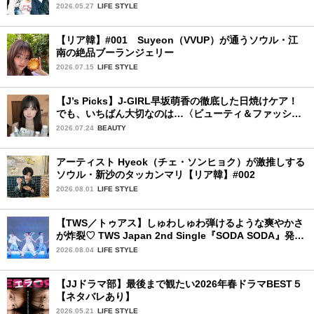
2026.05.27
LIFE STYLE
【リア韓】#001 Suyeon（VVUP）が通うソウル・江
南の絶品ブーランジェリー
2026.07.15
LIFE STYLE
【J’s Picks】J-GIRL早坂萌香の徹底した日焼けケア！
でも、いちばん大切なのは…〈ビューティ＆ファッショ
ン夏の必需品〉
2026.07.24
BEAUTY
アーティスト Hyeok（チェ・ソンヒョク）が激推しする
ソウル・新沙のタッカンマリ【リア韓】#002
2026.08.01
LIFE STYLE
【TWS／トゥアス】しゅわしゅわ弾けるような爽やかさ
が炸裂♡ TWS Japan 2nd Single『SODA SODA』発売
記念SPECIAL SHOWCASEを詳細レポ
2026.08.04
LIFE STYLE
【JJドラマ部】最後まで観たい2026年春ドラマBEST５
【ネタバレあり】
2026.05.21
LIFE STYLE