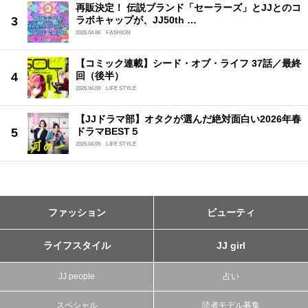
再販決定！ 伝説ブランド「セーラーズ」とJJとのコ
ラボキャップが、JJ50th …
2026.04.06
FASHION
【コミック連載】シード・オブ・ライフ 37話／最終
回（後半）
2026.04.09
LIFE STYLE
【JJドラマ部】オタクが選んだ絶対面白い2026年春
ドラマBEST５
2026.04.09
LIFE STYLE
ファッション
ビューティ
ライフスタイル
JJ girl
JJ people
占い
スペシャル
読者モデル募集