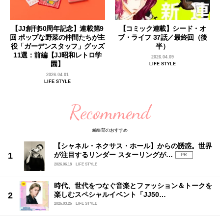
【JJ創刊50周年記念】連載第9
【コミック連載】シード・オ
回 ポップな野菜の仲間たちが主
ブ・ライフ 37話／最終回（後
役「ガーデンスタッフ」グッズ
半）
11選：前編【JJ昭和レトロ学
2026.04.09
園】
LIFE STYLE
2026.04.01
LIFE STYLE
Recommend
編集部のおすすめ
【シャネル・ネクサス・ホール】からの誘惑。世界
が注目するリンダー スターリングが…
PR
2026.06.18
LIFE STYLE
時代、世代をつなぐ音楽とファッション＆トークを
楽しむスペシャルイベント「JJ50…
2026.03.26
LIFE STYLE