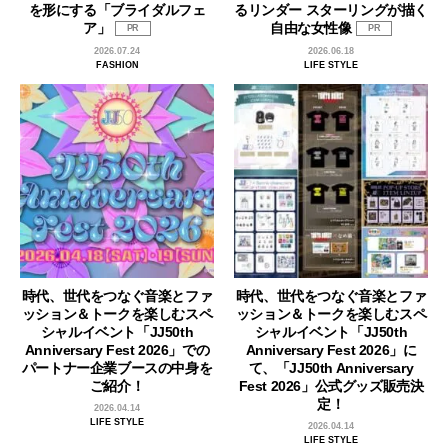
を形にする「ブライダルフェ
るリンダー スターリングが描く
ア」
自由な女性像
PR
PR
2026.07.24
2026.06.18
FASHION
LIFE STYLE
時代、世代をつなぐ音楽とファ
時代、世代をつなぐ音楽とファ
ッション＆トークを楽しむスペ
ッション＆トークを楽しむスペ
シャルイベント「JJ50th
シャルイベント「JJ50th
Anniversary Fest 2026」での
Anniversary Fest 2026」に
パートナー企業ブースの中身を
て、「JJ50th Anniversary
ご紹介！
Fest 2026」公式グッズ販売決
定！
2026.04.14
LIFE STYLE
2026.04.14
LIFE STYLE