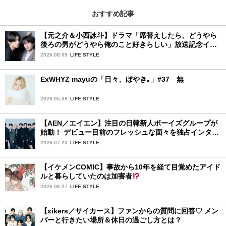
おすすめ記事
【元之介＆小西詠斗】ドラマ「席替えしたら、どうやら
後ろの男がどうやら俺のこと好きらしい」放送記念イン
タビュー♡ 「自然と詠斗くんが可愛く見えたんです」
2026.08.05
LIFE STYLE
ExWHYZ mayuの「日々、ぼやき｡」#37 無
2026.05.08
LIFE STYLE
【AEN／エイエン】注目の日韓新人ボーイズグループが
始動！ デビュー目前のフレッシュな面々を独占インタビ
ュー。7人の魅力に迫ります♪
2026.07.23
LIFE STYLE
【イケメンCOMIC】事故から10年を経て目覚めたアイド
ルと暮らしていたのは加害者
2026.06.27
LIFE STYLE
【xikers／サイカース】ファンからの質問に回答♡ メン
バーと行きたい場所＆休日の過ごし方とは？