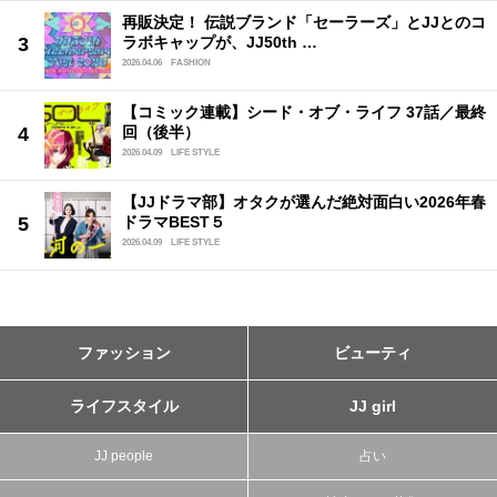
再販決定！ 伝説ブランド「セーラーズ」とJJとのコ
ラボキャップが、JJ50th …
2026.04.06
FASHION
【コミック連載】シード・オブ・ライフ 37話／最終
回（後半）
2026.04.09
LIFE STYLE
【JJドラマ部】オタクが選んだ絶対面白い2026年春
ドラマBEST５
2026.04.09
LIFE STYLE
ファッション
ビューティ
ライフスタイル
JJ girl
JJ people
占い