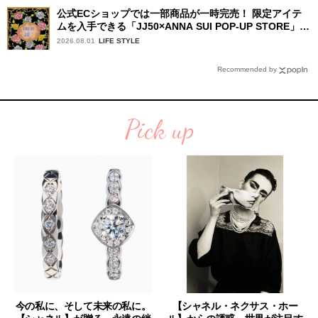
公式ECショップでは一部商品が一時完売！ 限定アイテ
ムを入手できる「JJ50×ANNA SUI POP-UP STORE」が
広島で開催決定
2026.08.01
LIFE STYLE
Recommended by
Pick up
今の私に、そして未来の私に。
【シャネル・ネクサス・ホー