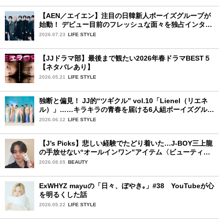
【AEN／エイエン】注目の日韓新人ボーイズグループが
始動！ デビュー目前のフレッシュな面々を独占インタビ
ュー。7人の魅力に迫ります♪
2026.07.23
LIFE STYLE
【JJドラマ部】最後まで観たい2026年春ドラマBEST５
【ネタバレあり】
2026.05.21
LIFE STYLE
独断と偏見！ JJ的“ツギクル” vol.10「Lienel（リエネ
ル）」……キラキラの青春を届ける6人組ボーイズグルー
プ
2026.06.12
LIFE STYLE
【J’s Picks】悲しい経験でたどり着いた…J-BOY三上龍
の手放せない“オールインワン”アイテム〈ビューティ＆
ファッション夏の必需品〉
2026.08.05
BEAUTY
ExWHYZ mayuの「日々、ぼやき｡」#38 YouTubeが心
を明るくした話
2026.05.22
LIFE STYLE