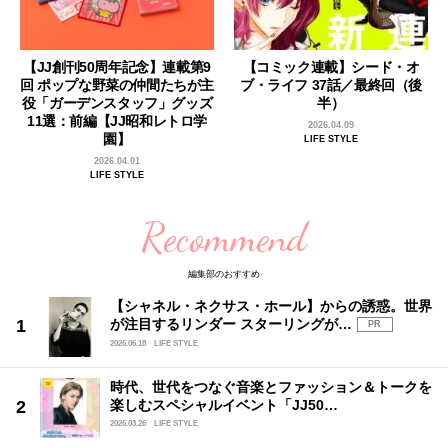
【JJ創刊50周年記念】連載第9
【コミック連載】シード・オ
回 ポップな野菜の仲間たちが主
ブ・ライフ 37話／最終回（後
役「ガーデンスタッフ」グッズ
半）
11選：前編【JJ昭和レトロ学
2026.04.09
園】
LIFE STYLE
2026.04.01
LIFE STYLE
Recommend
編集部のおすすめ
【シャネル・ネクサス・ホール】からの誘惑。世界
が注目するリンダー スターリングが…
PR
2026.06.18
LIFE STYLE
時代、世代をつなぐ音楽とファッション＆トークを
楽しむスペシャルイベント「JJ50…
2026.03.26
LIFE STYLE