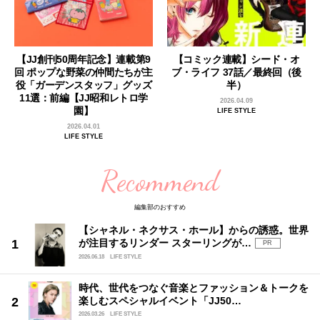
【JJ創刊50周年記念】連載第9
【コミック連載】シード・オ
回 ポップな野菜の仲間たちが主
ブ・ライフ 37話／最終回（後
役「ガーデンスタッフ」グッズ
半）
11選：前編【JJ昭和レトロ学
2026.04.09
園】
LIFE STYLE
2026.04.01
LIFE STYLE
Recommend
編集部のおすすめ
【シャネル・ネクサス・ホール】からの誘惑。世界
が注目するリンダー スターリングが…
PR
2026.06.18
LIFE STYLE
時代、世代をつなぐ音楽とファッション＆トークを
楽しむスペシャルイベント「JJ50…
2026.03.26
LIFE STYLE