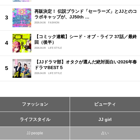
再販決定！ 伝説ブランド「セーラーズ」とJJとのコ
ラボキャップが、JJ50th …
2026.04.06
FASHION
【コミック連載】シード・オブ・ライフ 37話／最終
回（後半）
2026.04.09
LIFE STYLE
【JJドラマ部】オタクが選んだ絶対面白い2026年春
ドラマBEST５
2026.04.09
LIFE STYLE
ファッション
ビューティ
ライフスタイル
JJ girl
JJ people
占い