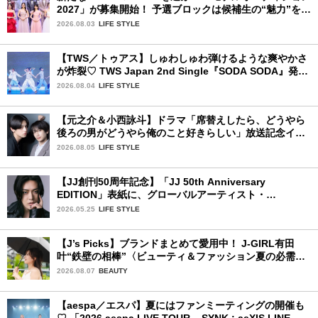
2027」が募集開始！ 予選ブロックは候補生の“魅力”を重
視した「新システム」に変わります
2026.08.03
LIFE STYLE
【TWS／トゥアス】しゅわしゅわ弾けるような爽やかさ
が炸裂♡ TWS Japan 2nd Single『SODA SODA』発売
記念SPECIAL SHOWCASEを詳細レポ
2026.08.04
LIFE STYLE
【元之介＆小西詠斗】ドラマ「席替えしたら、どうやら
後ろの男がどうやら俺のこと好きらしい」放送記念イン
タビュー♡ 「自然と詠斗くんが可愛く見えたんです」
2026.08.05
LIFE STYLE
【JJ創刊50周年記念】「JJ 50th Anniversary
EDITION」表紙に、グローバルアーティスト・
YUTA（NCT）が登場します！
2026.05.25
LIFE STYLE
【J’s Picks】ブランドまとめて愛用中！ J-GIRL有田
叶“鉄壁の相棒”〈ビューティ＆ファッション夏の必需
品〉
2026.08.07
BEAUTY
【aespa／エスパ】夏にはファンミーティングの開催も
♡ 「2026 aespa LIVE TOUR – SYNK : aeXIS LINE – in