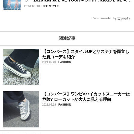
JAPAN [SPECIAL EDITION DOME TOUR] 」東京ドー
2026.05.18
LIFE STYLE
ム公演2日目を詳細レポート【後編】
Recommended by
関連記事
【コンバース】スタイルUPとサステナを両立し
た夏コーデを紹介
2021.05.28
FASHION
【コンバース】ワンピ×ハイカットスニーカーは
危険? ローカットが大人に見える理由
2021.05.28
FASHION