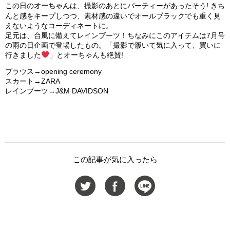
この日の
オーちゃん
は、撮影のあとにパーティーがあったそう! きち
んと感をキープしつつ、素材感の違いでオールブラックでも重く見
えないようなコーディネートに。
足元は、台風に備えてレインブーツ！ちなみにこのアイテムは7月号
の雨の日企画で登場したもの。「撮影で履いて気に入って、買いに
行きました
」とオーちゃんも絶賛!
ブラウス→opening ceremony
スカート→ZARA
レインブーツ→J&M DAVIDSON
この記事が気に入ったら