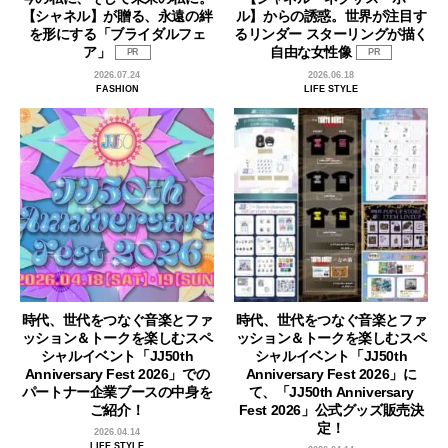
【シャネル】が贈る、永遠の絆
ル】からの誘惑。世界が注目す
を形にする「ブライダルフェ
るリンダー スターリングが描く
ア」
自由な女性像
PR
PR
2026.07.24
2026.06.18
FASHION
LIFE STYLE
時代、世代をつなぐ音楽とファ
時代、世代をつなぐ音楽とファ
ッション＆トークを楽しむスペ
ッション＆トークを楽しむスペ
シャルイベント「JJ50th
シャルイベント「JJ50th
Anniversary Fest 2026」での
Anniversary Fest 2026」に
パートナー企業ブースの中身を
て、「JJ50th Anniversary
ご紹介！
Fest 2026」公式グッズ販売決
定！
2026.04.14
LIFE STYLE