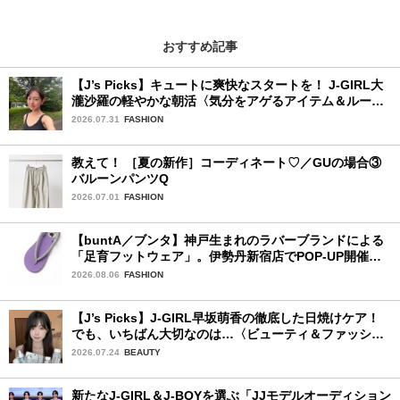
おすすめ記事
【J’s Picks】キュートに爽快なスタートを！ J-GIRL大
瀧沙羅の軽やかな朝活〈気分をアゲるアイテム＆ルーテ
ィーン〉
2026.07.31
FASHION
教えて！ ［夏の新作］コーディネート♡／GUの場合③
バルーンパンツQ
2026.07.01
FASHION
【buntA／ブンタ】神戸生まれのラバーブランドによる
「足育フットウェア」。伊勢丹新宿店でPOP-UP開催
中！
2026.08.06
FASHION
【J’s Picks】J-GIRL早坂萌香の徹底した日焼けケア！
でも、いちばん大切なのは…〈ビューティ＆ファッショ
ン夏の必需品〉
2026.07.24
BEAUTY
新たなJ-GIRL＆J-BOYを選ぶ「JJモデルオーディション