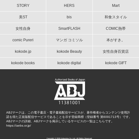
STORY
HERS
Mart
美ST
bis
和食スタイル
女性自身
SmartFLASH
COMIC熱帯
comic Pureri
マンガ コミソル
本がすき。
kokode.jp
kokode Beauty
女性自身百貨店
kokode books
kokode digital
kokode GIFT
ABJマークは、この電子書店・電子書籍配信サービスが、著作権者からコンテンツ使用許
諾を得た正規版配信サービスであることを示す登録商標（登録番号 第6091713号）です。
ABJマークの詳細、ABJマークを掲示しているサービスの一覧はこちらです。
https://aebs.or.jp/
Copyright © 2026 Kobunsha Co.,Ltd. All Rights Reserved.