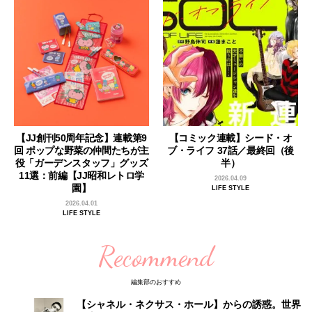
【JJ創刊50周年記念】連載第9
【コミック連載】シード・オ
回 ポップな野菜の仲間たちが主
ブ・ライフ 37話／最終回（後
役「ガーデンスタッフ」グッズ
半）
11選：前編【JJ昭和レトロ学
2026.04.09
園】
LIFE STYLE
2026.04.01
LIFE STYLE
Recommend
編集部のおすすめ
【シャネル・ネクサス・ホール】からの誘惑。世界