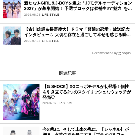
新たなJ-GIRL＆J-BOYを選ぶ「JJモデルオーディション
2027」が募集開始！ 予選ブロックは候補生の“魅力”を重
視した「新システム」に変わります
2026.08.03
LIFE STYLE
【古川雄輝＆長野凌大】ドラマ「普通の恋愛」放送記念
インタビュー♡ 大切な存在と過ごして幸せを感じる瞬間
は？
2026.07.03
LIFE STYLE
Recommended by
関連記事
【G-SHOCK】XGコラボモデルが初登場！個性
を引き立てる2つのスタイリッシュなウォッチが
発売♡
2026.07.17
FASHION
今の私に、そして未来の私に。【シャネル】が
贈る、永遠の絆を形にする「ブライダルフェ