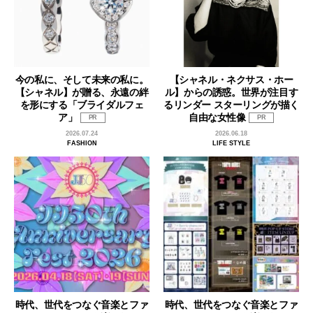
今の私に、そして未来の私に。
【シャネル・ネクサス・ホー
【シャネル】が贈る、永遠の絆
ル】からの誘惑。世界が注目す
を形にする「ブライダルフェ
るリンダー スターリングが描く
ア」
自由な女性像
PR
PR
2026.07.24
2026.06.18
FASHION
LIFE STYLE
時代、世代をつなぐ音楽とファ
時代、世代をつなぐ音楽とファ