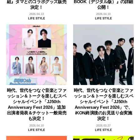
組』タマとのコラボグッズ販売
BOOK（デジタル版）』の詳細
決定！
公開！
2026.04.13
2026.04.10
LIFE STYLE
LIFE STYLE
時代、世代をつなぐ音楽とファ
時代、世代をつなぐ音楽とファ
ッション＆トークを楽しむスペ
ッション＆トークを楽しむスペ
シャルイベント「JJ50th
シャルイベント「JJ50th
Anniversary Fest 2026」追加
Anniversary Fest 2026」で、
出演者発表＆チケット一般発売
iKON終演後のお見送り会実施
も決定！
決定！
2026.04.10
2026.03.27
LIFE STYLE
LIFE STYLE