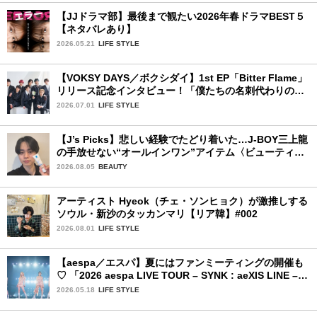
【JJドラマ部】最後まで観たい2026年春ドラマBEST５
【ネタバレあり】
2026.05.21
LIFE STYLE
【VOKSY DAYS／ボクシダイ】1st EP「Bitter Flame」
リリース記念インタビュー！「僕たちの名刺代わりのよ
うなアルバム」
2026.07.01
LIFE STYLE
【J’s Picks】悲しい経験でたどり着いた…J-BOY三上龍
の手放せない“オールインワン”アイテム〈ビューティ＆
ファッション夏の必需品〉
2026.08.05
BEAUTY
アーティスト Hyeok（チェ・ソンヒョク）が激推しする
ソウル・新沙のタッカンマリ【リア韓】#002
2026.08.01
LIFE STYLE
【aespa／エスパ】夏にはファンミーティングの開催も
♡ 「2026 aespa LIVE TOUR – SYNK : aeXIS LINE – in
JAPAN [SPECIAL EDITION DOME TOUR] 」東京ドー
2026.05.18
LIFE STYLE
ム公演2日目を詳細レポート【後編】