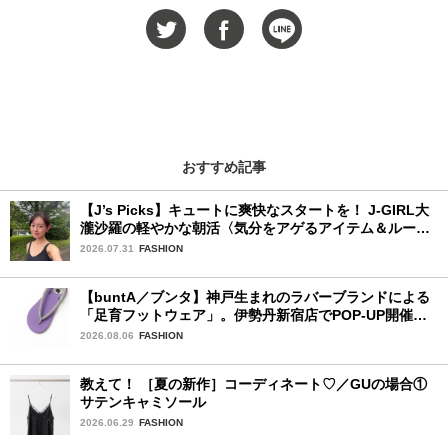
おすすめ記事
【J’s Picks】キュートに爽快なスタートを！ J-GIRL大
瀧沙羅の軽やかな朝活〈気分をアゲるアイテム＆ルーテ
ィーン〉
2026.07.31
FASHION
【buntA／ブンタ】神戸生まれのラバーブランドによる
「足育フットウェア」。伊勢丹新宿店でPOP-UP開催
中！
2026.08.06
FASHION
教えて！ ［夏の新作］コーディネート♡／GUの場合①
サテンキャミソール
2026.06.29
FASHION