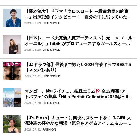
【藤本洸大】ドラマ「クロスロード ～救命救急の約束
～」出演記念インタビュー！「自分の中に眠っていた熱
を思い出させてもらった作品です」
2026.07.09
LIFE STYLE
【日本レコード大賞新人賞アーティスト】元「lol（エル
オーエル）」hibikiがプロデュースするガールズオーデ
ィションが始動！ 応募は5月31日（日）まで
2026.05.20
LIFE STYLE
【JJドラマ部】最後まで観たい2026年春ドラマBEST５
【ネタバレあり】
2026.05.21
LIFE STYLE
マンゴー、桃×ライチ……枝豆にラム
全12種類”アー
トパフェ”の祭典『Hills Parfait Collection2026@Hills
House』
2026.07.28
LIFE STYLE
【J’s Picks】キュートに爽快なスタートを！ J-GIRL大
瀧沙羅の軽やかな朝活〈気分をアゲるアイテム＆ルーテ
ィーン〉
2026.07.31
FASHION