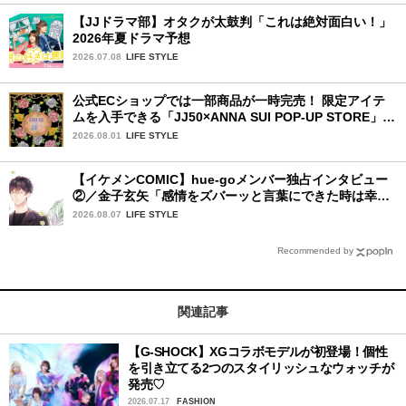
【JJドラマ部】オタクが太鼓判「これは絶対面白い！」
2026年夏ドラマ予想
2026.07.08
LIFE STYLE
公式ECショップでは一部商品が一時完売！ 限定アイテ
ムを入手できる「JJ50×ANNA SUI POP-UP STORE」が
広島で開催決定
2026.08.01
LIFE STYLE
【イケメンCOMIC】hue-goメンバー独占インタビュー
②／金子玄矢「感情をズバーッと言葉にできた時は幸
せ〜」
2026.08.07
LIFE STYLE
Recommended by
関連記事
【G-SHOCK】XGコラボモデルが初登場！個性
を引き立てる2つのスタイリッシュなウォッチが
発売♡
2026.07.17
FASHION