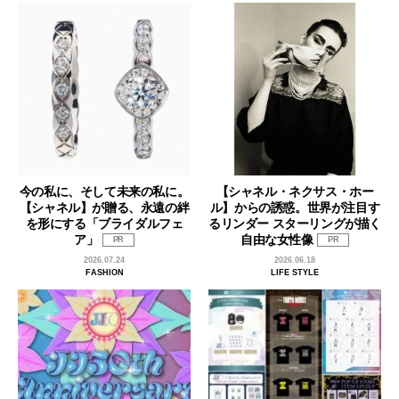
今の私に、そして未来の私に。
【シャネル・ネクサス・ホー
【シャネル】が贈る、永遠の絆
ル】からの誘惑。世界が注目す
を形にする「ブライダルフェ
るリンダー スターリングが描く
ア」
自由な女性像
PR
PR
2026.07.24
2026.06.18
FASHION
LIFE STYLE