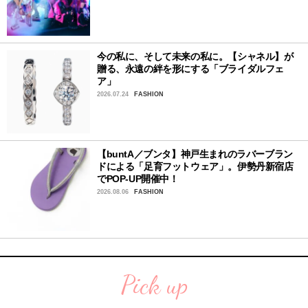
今の私に、そして未来の私に。【シャネル】が
贈る、永遠の絆を形にする「ブライダルフェ
ア」
2026.07.24
FASHION
【buntA／ブンタ】神戸生まれのラバーブラン
ドによる「足育フットウェア」。伊勢丹新宿店
でPOP-UP開催中！
2026.08.06
FASHION
Pick up