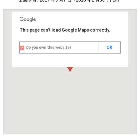
出店期間 : 2017 年9 ⽉7 ⽇〜2018 年1 ⽉末（予定）
This page can't load Google Maps correctly.
OK
Do you own this website?