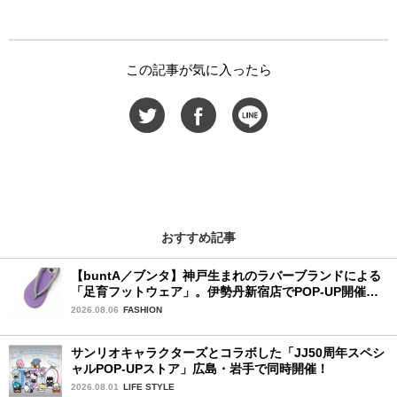
この記事が気に入ったら
おすすめ記事
【buntA／ブンタ】神戸生まれのラバーブランドによる
「足育フットウェア」。伊勢丹新宿店でPOP-UP開催
中！
2026.08.06
FASHION
サンリオキャラクターズとコラボした「JJ50周年スペシ
ャルPOP-UPストア」広島・岩手で同時開催！
2026.08.01
LIFE STYLE