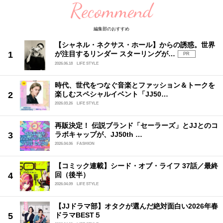
Recommend
編集部のおすすめ
【シャネル・ネクサス・ホール】からの誘惑。世界
が注目するリンダー スターリングが…
PR
2026.06.18
LIFE STYLE
時代、世代をつなぐ音楽とファッション＆トークを
楽しむスペシャルイベント「JJ50…
2026.03.26
LIFE STYLE
再販決定！ 伝説ブランド「セーラーズ」とJJとのコ
ラボキャップが、JJ50th …
2026.04.06
FASHION
【コミック連載】シード・オブ・ライフ 37話／最終
回（後半）
2026.04.09
LIFE STYLE
【JJドラマ部】オタクが選んだ絶対面白い2026年春
ドラマBEST５