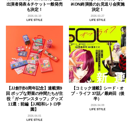
出演者発表＆チケット一般発売
iKON終演後のお見送り会実施
も決定！
決定！
2026.04.10
2026.03.27
LIFE STYLE
LIFE STYLE
【JJ創刊50周年記念】連載第9
【コミック連載】シード・オ
回 ポップな野菜の仲間たちが主
ブ・ライフ 37話／最終回（後
役「ガーデンスタッフ」グッズ
半）
11選：前編【JJ昭和レトロ学
2026.04.09
園】
LIFE STYLE
2026.04.01
LIFE STYLE