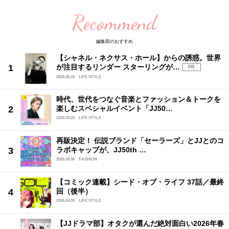
Recommend
編集部のおすすめ
【シャネル・ネクサス・ホール】からの誘惑。世界
が注目するリンダー スターリングが…
PR
2026.06.18
LIFE STYLE
時代、世代をつなぐ音楽とファッション＆トークを
楽しむスペシャルイベント「JJ50…
2026.03.26
LIFE STYLE
再販決定！ 伝説ブランド「セーラーズ」とJJとのコ
ラボキャップが、JJ50th …
2026.04.06
FASHION
【コミック連載】シード・オブ・ライフ 37話／最終
回（後半）
2026.04.09
LIFE STYLE
【JJドラマ部】オタクが選んだ絶対面白い2026年春