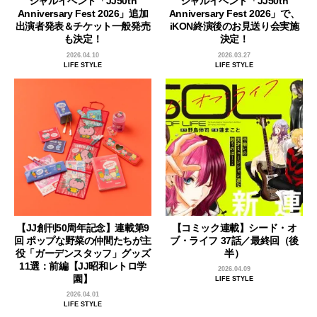
シャルイベント「JJ50th
シャルイベント「JJ50th
Anniversary Fest 2026」追加
Anniversary Fest 2026」で、
出演者発表＆チケット一般発売
iKON終演後のお見送り会実施
も決定！
決定！
2026.04.10
2026.03.27
LIFE STYLE
LIFE STYLE
【JJ創刊50周年記念】連載第9
【コミック連載】シード・オ
回 ポップな野菜の仲間たちが主
ブ・ライフ 37話／最終回（後
役「ガーデンスタッフ」グッズ
半）
11選：前編【JJ昭和レトロ学
2026.04.09
園】
LIFE STYLE
2026.04.01
LIFE STYLE