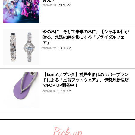
2026.07.17
FASHION
今の私に、そして未来の私に。【シャネル】が
贈る、永遠の絆を形にする「ブライダルフェ
ア」
2026.07.24
FASHION
【buntA／ブンタ】神戸生まれのラバーブラン
ドによる「足育フットウェア」。伊勢丹新宿店
でPOP-UP開催中！
2026.08.06
FASHION
Pick up