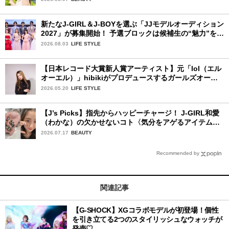
新たなJ-GIRL＆J-BOYを選ぶ「JJモデルオーディション
2027」が募集開始！ 予選ブロックは候補生の“魅力”を重
視した「新システム」に変わります
2026.08.03
LIFE STYLE
【日本レコード大賞新人賞アーティスト】元「lol（エル
オーエル）」hibikiがプロデュースするガールズオーデ
ィションが始動！ 応募は5月31日（日）まで
2026.05.20
LIFE STYLE
【J’s Picks】指先からハッピーチャージ！ J-GIRL和愛
（わかな）の欠かせないコト〈気分をアゲるアイテム＆
ルーティーン〉
2026.07.17
BEAUTY
Recommended by
関連記事
【G-SHOCK】XGコラボモデルが初登場！個性
を引き立てる2つのスタイリッシュなウォッチが
発売♡