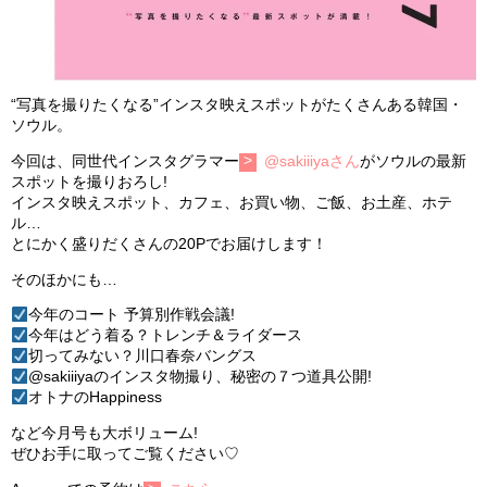
“写真を撮りたくなる”インスタ映えスポットがたくさんある韓国・
ソウル。
今回は、同世代インスタグラマー
@sakiiiyaさん
がソウルの最新
スポットを撮りおろし!
インスタ映えスポット、カフェ、お買い物、ご飯、お土産、ホテ
ル…
とにかく盛りだくさんの20Pでお届けします！
そのほかにも…
今年のコート 予算別作戦会議!
今年はどう着る？トレンチ＆ライダース
切ってみない？川口春奈バングス
@sakiiiyaのインスタ物撮り、秘密の７つ道具公開!
オトナのHappiness
など今月号も大ボリューム!
ぜひお手に取ってご覧ください♡