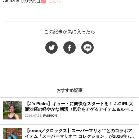
Amazonでの予約は
こちら
この記事が気に入ったら
おすすめ記事
【J’s Picks】キュートに爽快なスタートを！ J-GIRL大
瀧沙羅の軽やかな朝活〈気分をアゲるアイテム＆ルーテ
ィーン〉
2026.07.31
FASHION
【crocs／クロックス】スーパーマリオ™とのコラボア
イテム「スーパーマリオ™ コレクション」が2026年7月