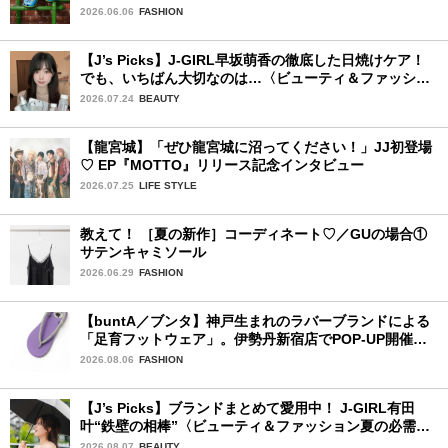
16日より発売開始！
2026.06.06
FASHION
【J’s Picks】J-GIRL早坂萌香の徹底した日焼けケア！
でも、いちばん大切なのは…〈ビューティ＆ファッショ
ン夏の必需品〉
2026.07.24
BEAUTY
【龍宮城】「ぜひ龍宮城に沼ってください！」JJ初登場
♡ EP『MOTTO』リリース記念インタビュー
2026.07.25
LIFE STYLE
教えて！ ［夏の新作］コーディネート♡／GUの場合①
サテンキャミソール
2026.06.29
FASHION
【buntA／ブンタ】神戸生まれのラバーブランドによる
「足育フットウェア」。伊勢丹新宿店でPOP-UP開催
中！
2026.08.06
FASHION
【J’s Picks】ブランドまとめて愛用中！ J-GIRL有田
叶“鉄壁の相棒”〈ビューティ＆ファッション夏の必需
品〉
2026.08.07
BEAUTY