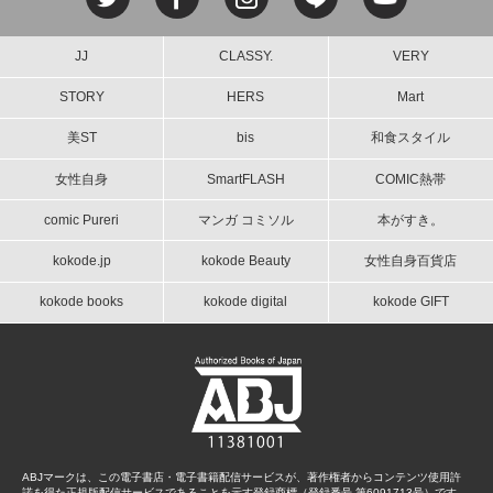
JJ
CLASSY.
VERY
STORY
HERS
Mart
美ST
bis
和食スタイル
女性自身
SmartFLASH
COMIC熱帯
comic Pureri
マンガ コミソル
本がすき。
kokode.jp
kokode Beauty
女性自身百貨店
kokode books
kokode digital
kokode GIFT
ABJマークは、この電子書店・電子書籍配信サービスが、著作権者からコンテンツ使用許
諾を得た正規版配信サービスであることを示す登録商標（登録番号 第6091713号）です。