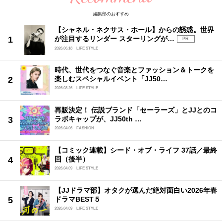
編集部のおすすめ
【シャネル・ネクサス・ホール】からの誘惑。世界
が注目するリンダー スターリングが…
PR
2026.06.18
LIFE STYLE
時代、世代をつなぐ音楽とファッション＆トークを
楽しむスペシャルイベント「JJ50…
2026.03.26
LIFE STYLE
再販決定！ 伝説ブランド「セーラーズ」とJJとのコ
ラボキャップが、JJ50th …
2026.04.06
FASHION
【コミック連載】シード・オブ・ライフ 37話／最終
回（後半）
2026.04.09
LIFE STYLE
【JJドラマ部】オタクが選んだ絶対面白い2026年春
ドラマBEST５
2026.04.09
LIFE STYLE