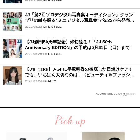
JJ「第2回ソロデジタル写真集オーディション」グラン
プリの鍵を握る“ミニデジタル写真集”が5/23から発売！
ファイナリストの個性あふれる18冊
2026.05.22
LIFE STYLE
【JJ創刊50周年記念】締切迫る！「JJ 50th
Anniversary EDITION」の予約は5月31日（日）まで！
2026.05.29
LIFE STYLE
【J’s Picks】J-GIRL早坂萌香の徹底した日焼けケア！
でも、いちばん大切なのは…〈ビューティ＆ファッショ
ン夏の必需品〉
2026.07.24
BEAUTY
Recommended by
Pick up