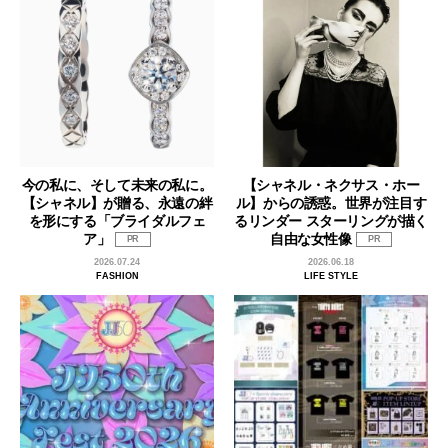
今の私に、そして未来の私に。
【シャネル・ネクサス・ホー
【シャネル】が贈る、永遠の絆
ル】からの誘惑。世界が注目す
を形にする「ブライダルフェ
るリンダー スターリングが描く
ア」
自由な女性像
PR
PR
2026.07.24
2026.06.18
FASHION
LIFE STYLE