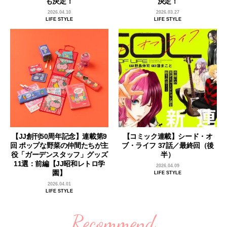
も決定！
決定！
2026.04.10
2026.03.27
LIFE STYLE
LIFE STYLE
【JJ創刊50周年記念】連載第9
【コミック連載】シード・オ
回 ポップな野菜の仲間たちが主
ブ・ライフ 37話／最終回（後
役「ガーデンスタッフ」グッズ
半）
11選：前編【JJ昭和レトロ学
2026.04.09
園】
LIFE STYLE
2026.04.01
LIFE STYLE
Recommend