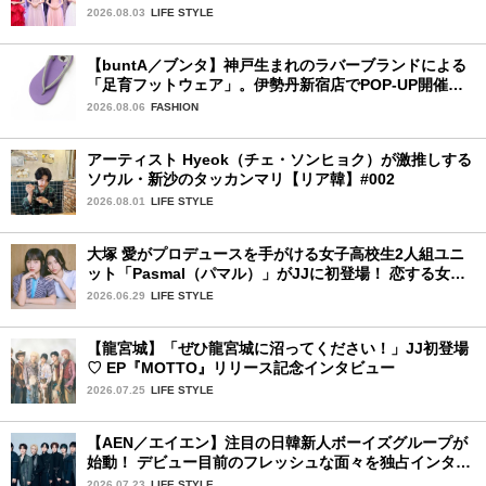
視した「新システム」に変わります
2026.08.03
LIFE STYLE
【buntA／ブンタ】神戸生まれのラバーブランドによる
「足育フットウェア」。伊勢丹新宿店でPOP-UP開催
中！
2026.08.06
FASHION
アーティスト Hyeok（チェ・ソンヒョク）が激推しする
ソウル・新沙のタッカンマリ【リア韓】#002
2026.08.01
LIFE STYLE
大塚 愛がプロデュースを手がける女子高校生2人組ユニ
ット「Pasmal（パマル）」がJJに初登場！ 恋する女の
コのキュンキュンする感情を歌った最新曲「BULL」を
2026.06.29
LIFE STYLE
チェック♪
【龍宮城】「ぜひ龍宮城に沼ってください！」JJ初登場
♡ EP『MOTTO』リリース記念インタビュー
2026.07.25
LIFE STYLE
【AEN／エイエン】注目の日韓新人ボーイズグループが
始動！ デビュー目前のフレッシュな面々を独占インタビ
ュー。7人の魅力に迫ります♪
2026.07.23
LIFE STYLE