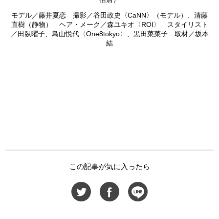
モデル／藤井夏恋 撮影／谷田政史〈CaNN〉（モデル）、清藤
直樹（静物） ヘア・メーク／森ユキオ〈ROI〉 スタイリスト
／田臥曜子、鳥山悦代〈One8tokyo〉、黒田菜菜子 取材／坂本
結
この記事が気に入ったら