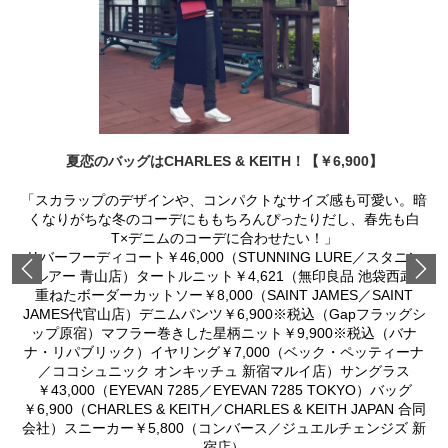
夏恋のバッグはCHARLES & KEITH！【￥6,900】
「スカラップのデザインや、コンパクトなサイズ感も可愛い。暗
くなりがちな冬のコーデにももちろんぴったりだし、春先も白
T×デニムのコーデに合わせたい！」
リバーフーディコート￥46,000（STUNNING LURE／スタニン
Previous
グルアー 青山店）タートルニット￥4,621（無印良品 池袋西武）
重ねたボーダーカットソー￥8,000（SAINT JAMES／SAINT
JAMES代官山店）デニムパンツ￥6,900※税込（Gapフラッグシ
ップ原宿）マフラー巻きした星柄ニット￥9,900※税込（バナ
ナ・リパブリック）イヤリング￥7,000（ベック・ペッティーナ
／ココシュニック オンキッチュ 新宿マルイ店）サングラス
￥43,000（EYEVAN 7285／EYEVAN 7285 TOKYO）バッグ
￥6,900（CHARLES & KEITH／CHARLES & KEITH JAPAN 合同
会社）スニーカー￥5,800（コンバース／ジュエルチェンジズ 新
宿店）