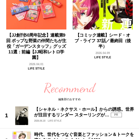
【JJ創刊50周年記念】連載第9
【コミック連載】シード・オ
回 ポップな野菜の仲間たちが主
ブ・ライフ 37話／最終回（後
役「ガーデンスタッフ」グッズ
半）
11選：前編【JJ昭和レトロ学
2026.04.09
園】
LIFE STYLE
2026.04.01
LIFE STYLE
Recommend
編集部のおすすめ
【シャネル・ネクサス・ホール】からの誘惑。世界
が注目するリンダー スターリングが…
PR
2026.06.18
LIFE STYLE
時代、世代をつなぐ音楽とファッション＆トークを