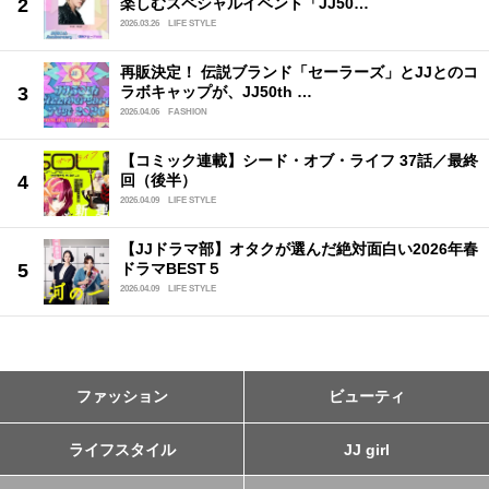
楽しむスペシャルイベント「JJ50…
2026.03.26
LIFE STYLE
再販決定！ 伝説ブランド「セーラーズ」とJJとのコ
ラボキャップが、JJ50th …
2026.04.06
FASHION
【コミック連載】シード・オブ・ライフ 37話／最終
回（後半）
2026.04.09
LIFE STYLE
【JJドラマ部】オタクが選んだ絶対面白い2026年春
ドラマBEST５
2026.04.09
LIFE STYLE
ファッション
ビューティ
ライフスタイル
JJ girl