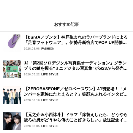
おすすめ記事
【buntA／ブンタ】神戸生まれのラバーブランドによる
「足育フットウェア」。伊勢丹新宿店でPOP-UP開催
中！
2026.08.06
FASHION
JJ「第2回ソロデジタル写真集オーディション」グラン
プリの鍵を握る“ミニデジタル写真集”が5/23から発売！
ファイナリストの個性あふれる18冊
2026.05.22
LIFE STYLE
【ZEROBASEONE／ゼロベースワン】JJ初登場！「メ
ンバーを家族にたとえると？」笑顔あふれるインタビュ
ー♡
2026.06.16
LIFE STYLE
【元之介＆小西詠斗】ドラマ「席替えしたら、どうやら
後ろの男がどうやら俺のこと好きらしい」放送記念イン
タビュー♡ 「自然と詠斗くんが可愛く見えたんです」
2026.08.05
LIFE STYLE