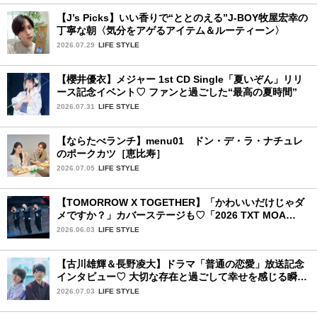
【J’s Picks】いい香りで“ととのえる”J-BOY牧屋宏幸の
丁寧な朝〈気分をアゲるアイテム＆ルーティーン〉
2026.07.29
LIFE STYLE
【櫻井優衣】メジャー 1st CD Single「夏いぞん」リリ
ース記念イベント♡ ファンと過ごした“最高の夏時間”
2026.07.31
LIFE STYLE
【ならたべランチ】menu01 ドン・デ・ラ・ナチュレ
のポークカツ［恵比寿］
2026.07.05
LIFE STYLE
【TOMORROW X TOGETHER】「かわいいだけじゃダ
メですか？」カバーステージも♡「2026 TXT MOA
CON IN JAPAN」千葉公演2日目を詳細レポ【後編】
2026.06.03
LIFE STYLE
【古川雄輝＆長野凌大】ドラマ「普通の恋愛」放送記念
インタビュー♡ 大切な存在と過ごして幸せを感じる瞬間
は？
2026.07.03
LIFE STYLE