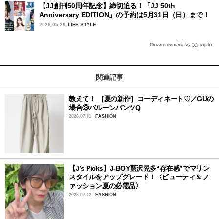
【JJ創刊50周年記念】締切迫る！「JJ 50th
Anniversary EDITION」の予約は5月31日（日）まで！
2026.05.29
LIFE STYLE
Recommended by
関連記事
教えて！ ［夏の新作］コーディネート♡／GUの
場合③バルーンパンツQ
2026.07.01
FASHION
【J’s Picks】J-BOY藍沢晃多“存在感”でマリン
スタイルをアップグレード！〈ビューティ＆フ
ァッション夏の必需品〉
2026.07.22
FASHION