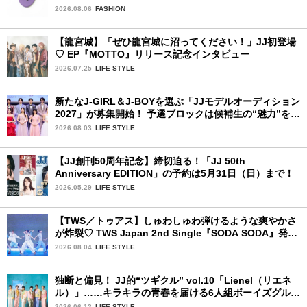
中！
2026.08.06
FASHION
【龍宮城】「ぜひ龍宮城に沼ってください！」JJ初登場
♡ EP『MOTTO』リリース記念インタビュー
2026.07.25
LIFE STYLE
新たなJ-GIRL＆J-BOYを選ぶ「JJモデルオーディション
2027」が募集開始！ 予選ブロックは候補生の“魅力”を重
視した「新システム」に変わります
2026.08.03
LIFE STYLE
【JJ創刊50周年記念】締切迫る！「JJ 50th
Anniversary EDITION」の予約は5月31日（日）まで！
2026.05.29
LIFE STYLE
【TWS／トゥアス】しゅわしゅわ弾けるような爽やかさ
が炸裂♡ TWS Japan 2nd Single『SODA SODA』発売
記念SPECIAL SHOWCASEを詳細レポ
2026.08.04
LIFE STYLE
独断と偏見！ JJ的“ツギクル” vol.10「Lienel（リエネ
ル）」……キラキラの青春を届ける6人組ボーイズグルー
プ
2026.06.12
LIFE STYLE