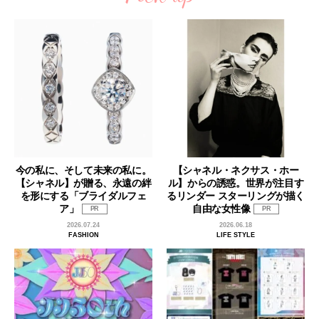
今の私に、そして未来の私に。
【シャネル・ネクサス・ホー
【シャネル】が贈る、永遠の絆
ル】からの誘惑。世界が注目す
を形にする「ブライダルフェ
るリンダー スターリングが描く
ア」
自由な女性像
PR
PR
2026.07.24
2026.06.18
FASHION
LIFE STYLE