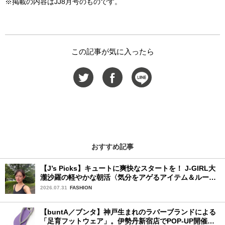
※掲載の内容はJJ8月号のものです。
この記事が気に入ったら
おすすめ記事
【J’s Picks】キュートに爽快なスタートを！ J-GIRL大
瀧沙羅の軽やかな朝活〈気分をアゲるアイテム＆ルーテ
ィーン〉
2026.07.31
FASHION
【buntA／ブンタ】神戸生まれのラバーブランドによる
「足育フットウェア」。伊勢丹新宿店でPOP-UP開催