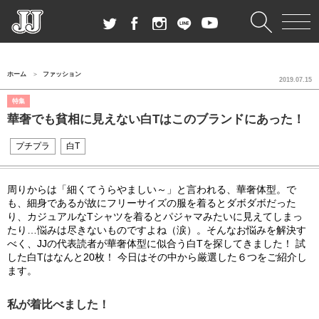
ホーム
ファッション
2019.07.15
特集
華奢でも貧相に見えない白Tはこのブランドにあった！
プチプラ
白T
周りからは「細くてうらやましい～」と言われる、華奢体型。で
も、細身であるが故にフリーサイズの服を着るとダボダボだった
り、カジュアルなTシャツを着るとパジャマみたいに見えてしまっ
たり…悩みは尽きないものですよね（涙）。そんなお悩みを解決す
べく、JJの代表読者が華奢体型に似合う白Tを探してきました！ 試
した白Tはなんと20枚！ 今日はその中から厳選した６つをご紹介し
ます。
私が着比べました！