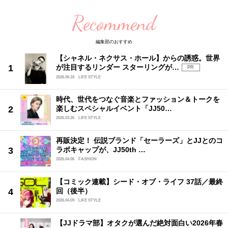
Recommend
編集部のおすすめ
【シャネル・ネクサス・ホール】からの誘惑。世界
が注目するリンダー スターリングが…
PR
2026.06.18
LIFE STYLE
時代、世代をつなぐ音楽とファッション＆トークを
楽しむスペシャルイベント「JJ50…
2026.03.26
LIFE STYLE
再販決定！ 伝説ブランド「セーラーズ」とJJとのコ
ラボキャップが、JJ50th …
2026.04.06
FASHION
【コミック連載】シード・オブ・ライフ 37話／最終
回（後半）
2026.04.09
LIFE STYLE
【JJドラマ部】オタクが選んだ絶対面白い2026年春