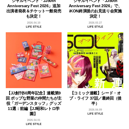
シャルイベント「JJ50th
シャルイベント「JJ50th
Anniversary Fest 2026」追加
Anniversary Fest 2026」で、
出演者発表＆チケット一般発売
iKON終演後のお見送り会実施
も決定！
決定！
2026.04.10
2026.03.27
LIFE STYLE
LIFE STYLE
【JJ創刊50周年記念】連載第9
【コミック連載】シード・オ
回 ポップな野菜の仲間たちが主
ブ・ライフ 37話／最終回（後
役「ガーデンスタッフ」グッズ
半）
11選：前編【JJ昭和レトロ学
2026.04.09
園】
LIFE STYLE
2026.04.01
LIFE STYLE