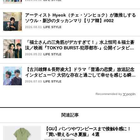
アーティスト Hyeok（チェ・ソンヒョク）が激推しする
ソウル・新沙のタッカンマリ【リア韓】#002
2026.08.01
LIFE STYLE
「福士さんの三角筋がデカすぎて！」水上恒司＆福士蒼
汰／映画『TOKYO BURST-犯罪都市-』公開インタビュ
ー
2026.05.22
LIFE STYLE
【古川雄輝＆長野凌大】ドラマ「普通の恋愛」放送記念
インタビュー♡ 大切な存在と過ごして幸せを感じる瞬間
は？
2026.07.03
LIFE STYLE
Recommended by
関連記事
【GU】パンツやワンピースまで接触冷感に！
「買い替えるべき夏服」４選