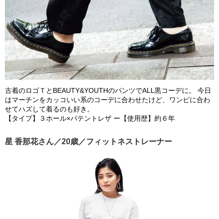
古着のロゴＴとBEAUTY&YOUTHのパンツでALL黒コーデに。 今日
はマーチンをカッコいい系のコーデに合わせたけど、ワンピに合わ
せてハズして着るのも好き。
【タイプ】３ホール×パテントレザ ー【使用歴】約６年
星 香那花さん／20歳／フィットネストレーナー