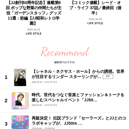
【JJ創刊50周年記念】連載第9
【コミック連載】シード・オ
回 ポップな野菜の仲間たちが主
ブ・ライフ 37話／最終回（後
役「ガーデンスタッフ」グッズ
半）
11選：前編【JJ昭和レトロ学
2026.04.09
園】
LIFE STYLE
2026.04.01
LIFE STYLE
Recommend
編集部のおすすめ
【シャネル・ネクサス・ホール】からの誘惑。世界
が注目するリンダー スターリングが…
PR
2026.06.18
LIFE STYLE
時代、世代をつなぐ音楽とファッション＆トークを
楽しむスペシャルイベント「JJ50…
2026.03.26
LIFE STYLE
再販決定！ 伝説ブランド「セーラーズ」とJJとのコ
ラボキャップが、JJ50th …
2026.04.06
FASHION