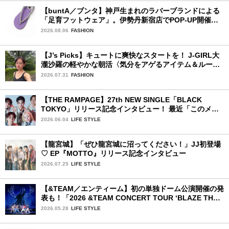
【buntA／ブンタ】神戸生まれのラバーブランドによる
「足育フットウェア」。伊勢丹新宿店でPOP-UP開催
中！
2026.08.06
FASHION
【J’s Picks】キュートに爽快なスタートを！ J-GIRL大
瀧沙羅の軽やかな朝活〈気分をアゲるアイテム＆ルーテ
ィーン〉
2026.07.31
FASHION
【THE RAMPAGE】27th NEW SINGLE「BLACK
TOKYO」リリース記念インタビュー！ 最近「このメン
バー、男らしいな」と感じた瞬間は？
2026.06.04
LIFE STYLE
【龍宮城】「ぜひ龍宮城に沼ってください！」JJ初登場
♡ EP『MOTTO』リリース記念インタビュー
2026.07.25
LIFE STYLE
【&TEAM／エンティーム】初の単独ドーム公演開催の発
表も！「2026 &TEAM CONCERT TOUR ‘BLAZE THE
WAY’」神奈川公演初日レポ
2026.05.28
LIFE STYLE