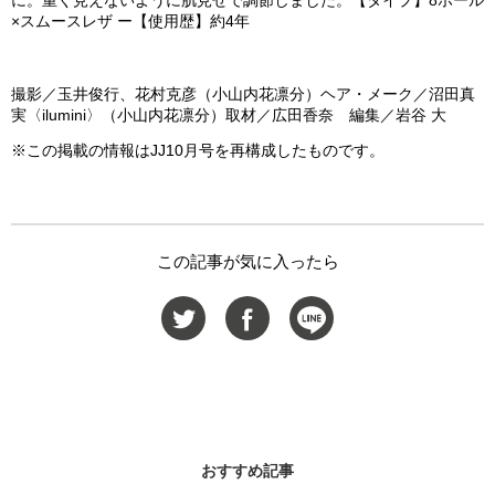
に。重く見えないように肌見せで調節しました。【タイプ】8ホール
×スムースレザ ー【使用歴】約4年
撮影／玉井俊行、花村克彦（小山内花凛分）ヘア・メーク／沼田真
実〈ilumini〉（小山内花凛分）取材／広田香奈 編集／岩谷 大
※この掲載の情報はJJ10月号を再構成したものです。
この記事が気に入ったら
おすすめ記事