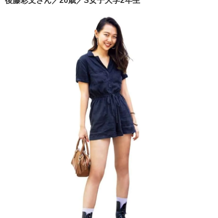
後藤彩文さん／20歳／S女子大学2年生