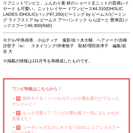
リブニットワンピと、ふんわり素 材のショート丈ニットの質感レイ
ヤード も可愛い。ニットレイヤー ドワンピース¥4,310(DHOLIC
LADIES /DHOLIC)バッグ¥7,200(ビーミング by ビームス/ビーミン
グ ライフストア by ビームス アーバンドック ららぽーと 豊洲店)ソ
ックスブーツ¥6,900(R&E)
モデル/中島侑香、小山ティナ 撮影/佐々木大輔 ヘアメーク/吉崎
沙世子〈io〉 スタイリング/伊東牧子 取材/増田奈津子 編集/岩
谷 大
※掲載の情報はJJ1月号を再構成したものです。
ワンピ特集はこちらから！
・
絶対モテる！ いつものワンピが重ね着だけでもっと
オシャレに！
・
もっと可愛く♡ ワンピの重ね着で一気におしゃれが
見違えた！
・
コーデいらずなのにキマる♡GUのニュアンスカラー