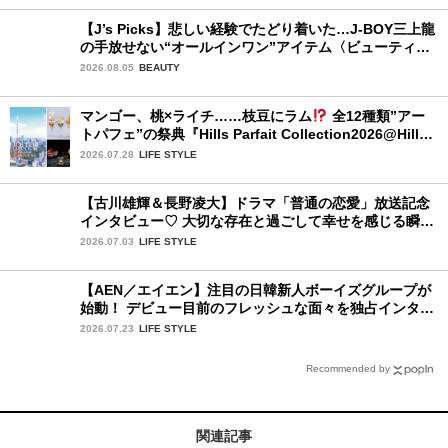
【J’s Picks】悲しい経験でたどり着いた…J-BOY三上龍
の手放せない“オールインワン”アイテム〈ビューティ＆
ファッション夏の必需品〉
2026.08.05
BEAUTY
マンゴー、桃×ライチ……枝豆にラム
全12種類”アー
トパフェ”の祭典『Hills Parfait Collection2026@Hills
House』
2026.07.28
LIFE STYLE
【古川雄輝＆長野凌大】ドラマ「普通の恋愛」放送記念
インタビュー♡ 大切な存在と過ごして幸せを感じる瞬間
は？
2026.07.03
LIFE STYLE
【AEN／エイエン】注目の日韓新人ボーイズグループが
始動！ デビュー目前のフレッシュな面々を独占インタビ
ュー。7人の魅力に迫ります♪
2026.07.23
LIFE STYLE
Recommended by
関連記事