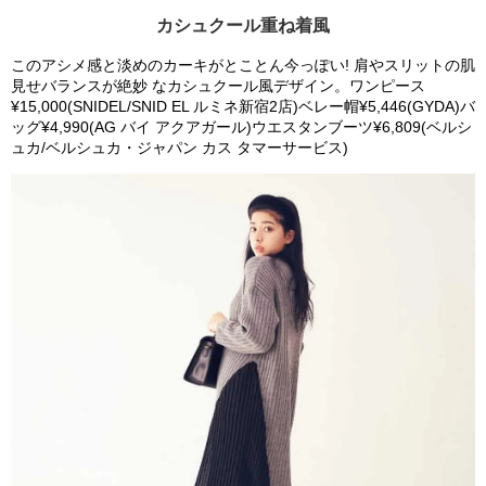
カシュクール重ね着風
このアシメ感と淡めのカーキがとことん今っぽい! 肩やスリットの肌
見せバランスが絶妙 なカシュクール風デザイン。ワンピース
¥15,000(SNIDEL/SNID EL ルミネ新宿2店)ベレー帽¥5,446(GYDA)バ
ッグ¥4,990(AG バイ アクアガール)ウエスタンブーツ¥6,809(ベルシ
ュカ/ベルシュカ・ジャパン カス タマーサービス)