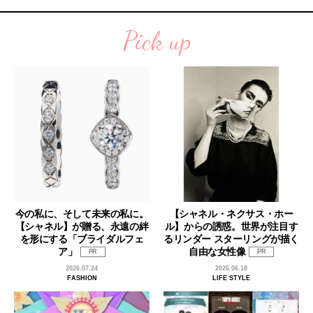
Pick up
今の私に、そして未来の私に。
【シャネル・ネクサス・ホー
【シャネル】が贈る、永遠の絆
ル】からの誘惑。世界が注目す
を形にする「ブライダルフェ
るリンダー スターリングが描く
ア」
自由な女性像
PR
PR
2026.07.24
2026.06.18
FASHION
LIFE STYLE