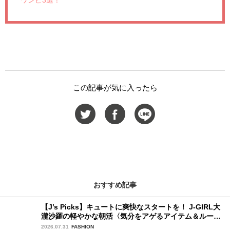
ワンピ3選！
この記事が気に入ったら
おすすめ記事
【J’s Picks】キュートに爽快なスタートを！ J-GIRL大
瀧沙羅の軽やかな朝活〈気分をアゲるアイテム＆ルーテ
ィーン〉
2026.07.31
FASHION