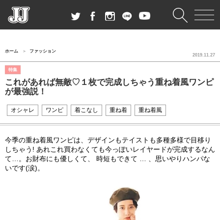
ホーム
ファッション
2019.11.27
特集
これがあれば無敵♡１枚で完成しちゃう重ね着風ワンピ
が最強説！
オシャレ
ワンピ
着こなし
重ね着
重ね着風
今季の重ね着風ワンピは、デザインもテイストも多種多様で目移り
しちゃう! あれこれ買わなくても今っぽいレイヤードが完成するなん
て…。お財布にも優しくて、 時短もできて … 、思いやりハンパな
いです(涙)。