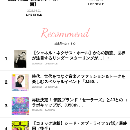
2026.04.09
園】
LIFE STYLE
2026.04.01
LIFE STYLE
Recommend
編集部のおすすめ
【シャネル・ネクサス・ホール】からの誘惑。世界
が注目するリンダー スターリングが…
PR
2026.06.18
LIFE STYLE
時代、世代をつなぐ音楽とファッション＆トークを
楽しむスペシャルイベント「JJ50…
2026.03.26
LIFE STYLE
再販決定！ 伝説ブランド「セーラーズ」とJJとのコ
ラボキャップが、JJ50th …
2026.04.06
FASHION
【コミック連載】シード・オブ・ライフ 37話／最終
回（後半）