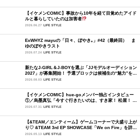
【イケメンCOMIC】事故から10年を経て目覚めたアイド
ルと暮らしていたのは加害者
2026.06.27
LIFE STYLE
ExWHYZ mayuの「日々、ぼやき｡」#42（最終回） ま
ゆのぼやきラスト
2026.07.24
LIFE STYLE
新たなJ-GIRL＆J-BOYを選ぶ「JJモデルオーディション
2027」が募集開始！ 予選ブロックは候補生の“魅力”を重
視した「新システム」に変わります
2026.08.03
LIFE STYLE
【イケメンCOMIC】hue-goメンバー独占インタビュー
①／烏墨真弘「今すぐ行きたいのは、すき家！ 松屋！ ミ
スド！」
2026.07.31
LIFE STYLE
【&TEAM／エンティーム】ゲームコーナーで大盛り上が
り♡ &TEAM 3rd EP SHOWCASE「We on Fire」を詳細
レポート【後編】
2026.05.13
LIFE STYLE