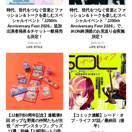
時代、世代をつなぐ音楽とファ
時代、世代をつなぐ音楽とファ
ッション＆トークを楽しむスペ
ッション＆トークを楽しむスペ
シャルイベント「JJ50th
シャルイベント「JJ50th
Anniversary Fest 2026」追加
Anniversary Fest 2026」で、
出演者発表＆チケット一般発売
iKON終演後のお見送り会実施
も決定！
決定！
2026.04.10
2026.03.27
LIFE STYLE
LIFE STYLE
【JJ創刊50周年記念】連載第9
【コミック連載】シード・オ
回 ポップな野菜の仲間たちが主
ブ・ライフ 37話／最終回（後
役「ガーデンスタッフ」グッズ
半）
11選：前編【JJ昭和レトロ学