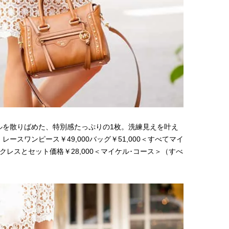
【JJ専属モデルの素顔】ツヤと輝
【新世代J-POPグループ
きを放つ美肌を生み出す松川 星の
aoen（アオエン）】自
愛用スキンケア
ィストを目指すきかっけ
2025.12.16
2025.10.20
先輩とは―― 新曲「青春
BEAUTY
LIFE STYLE
ディブル」リリース記念
ュー
ルを散りばめた、特別感たっぷりの1枚。洗練見えを叶え
スワンピース￥49,000バッグ￥51,000＜すべてマイ
クレスとセット価格￥28,000＜マイケル･コース＞（すべ
）