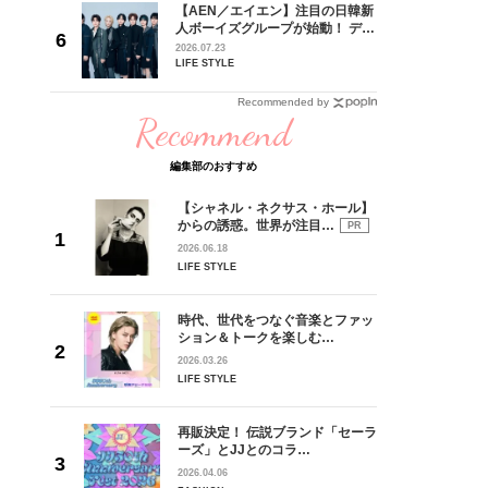
【AEN／エイエン】注目の日韓新
身がアーテ
人ボーイズグループが始動！ デビ
となった
ュー目前のフレッシュな面々を独
2026.07.23
インクレ
占インタビュー。7人の魅力に迫
LIFE STYLE
インタビ
ります♪
Recommended by
Recommend
編集部のおすすめ
【シャネル・ネクサス・ホール】
からの誘惑。世界が注目…
PR
2026.06.18
LIFE STYLE
時代、世代をつなぐ音楽とファッ
ション＆トークを楽しむ…
2026.03.26
LIFE STYLE
再販決定！ 伝説ブランド「セーラ
ーズ」とJJとのコラ…
2026.04.06