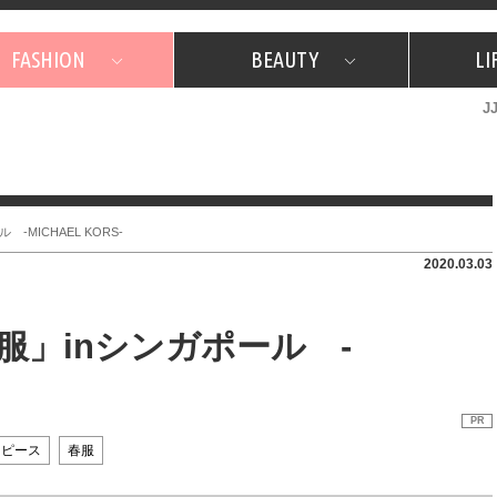
FASHION
BEAUTY
LI
J
美容担当のお気に入り
What's NEW？
占い
韓国
特集
What's NEW？
韓国
SNAP
ザ・ベスト5
特集
ザ・ベスト5
プレゼント
旅
JJグル
JJスタ
フォーチュンサイクル
ネイチャー
-MICHAEL KORS-
2020.03.03
服」inシンガポール -
PR
ンピース
春服