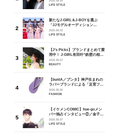
しい」放
どうやら俺のこと好きらしい」放
2026.08.05
自然と詠
送記念インタビュー♡ 「自然と詠
LIFE STYLE
です」
斗くんが可愛く見えたんです」
を選ぶ
新たなJ-GIRL＆J-BOYを選ぶ
ン
「JJモデルオーディション
選ブロッ
2027」が募集開始！ 予選ブロッ
2026.08.03
視した
クは候補生の“魅力”を重視した
LIFE STYLE
ます
「新システム」に変わります
goメン
【J’s Picks】ブランドまとめて愛
／金子玄
用中！ J-GIRL有田叶“鉄壁の相
葉にでき
棒”〈ビューティ＆ファッション
2026.08.07
夏の必需品〉
BEAUTY
の日韓新
【buntA／ブンタ】神戸生まれの
！ デビ
ラバーブランドによる「足育フッ
面々を独
トウェア」。伊勢丹新宿店でPOP-
2026.08.06
魅力に迫
UP開催中！
FASHION
からアメ
【イケメンCOMIC】hue-goメン
ダーを目
バー独占インタビュー②／金子玄
が好きす
矢「感情をズバーッと言葉にでき
2026.08.07
ロ】
た時は幸せ〜」
LIFE STYLE