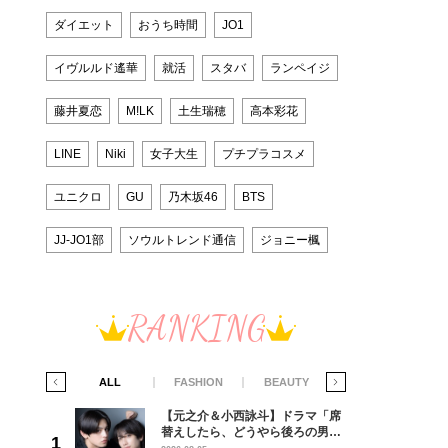
ダイエット
おうち時間
JO1
イヴルルド遙華
就活
スタバ
ランペイジ
藤井夏恋
M!LK
土生瑞穂
高本彩花
LINE
Niki
女子大生
プチプラコスメ
ユニクロ
GU
乃木坂46
BTS
JJ-JO1部
ソウルトレンド通信
ジョニー楓
RANKING
IFE STYLE
ALL
FASHION
BEAUTY
LIFE STYLE
ラマ「席
【元之介＆小西詠斗】ドラマ「席
ろの男が
替えしたら、どうやら後ろの男が