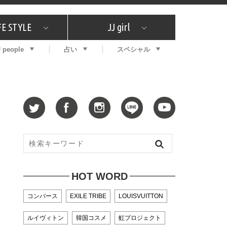
FE STYLE
JJ girl
J people
占い
スペシャル
メガイド
ッフの"それどこの"？
コスメ全部試してみた
エンタメ
プチプラ
What's NEW？
プレゼント
特集
おしゃラン！
プレゼント
恋愛
特集
コラム
インタビュー
サイン占い
毎週更新！ ジョニー楓の12星座占い
最新号
SNSキャンペーン
バックナンバー
HOT WORD
コンバース
EXILE TRIBE
LOUISVUITTON
ルイヴィトン
韓国コスメ
虹プロジェクト