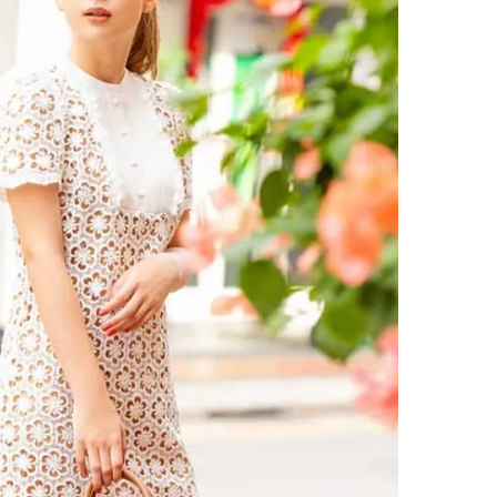
棒”〈ビューティ＆ファッション
どうやら俺のこと好きら
2026.08.07
2026.08.05
夏の必需品〉
送記念インタビュー♡ 「
BEAUTY
LIFE STYLE
斗くんが可愛く見えたん
【JJ専属モデルの素顔】ビューテ
新たなJ-GIRL＆J-BOY
ィ大好き！ 松川 星のお気に入り
「JJモデルオーディショ
コスメをCHECK
2027」が募集開始！ 予
2025.12.16
2026.08.03
クは候補生の“魅力”を重
BEAUTY
LIFE STYLE
「新システム」に変わり
【J’s Picks】悲しい経験でたどり
【イケメンCOMIC】hue-
着いた…J-BOY三上龍の手放せな
バー独占インタビュー②
い“オールインワン”アイテム〈ビ
矢「感情をズバーッと言
2026.08.05
2026.08.07
ューティ＆ファッション夏の必需
た時は幸せ〜」
BEAUTY
LIFE STYLE
品〉
【注目アーティストRainy。っ
【AEN／エイエン】注目
て？】自称“コスメオタク見習
人ボーイズグループが始動
い”のポーチの中身、拝見しま
ュー目前のフレッシュな
2026.01.30
2026.07.23
す！
占インタビュー。7人の
BEAUTY
LIFE STYLE
ります♪
【J’s Picks】J-GIRL早坂萌香の
曾祖父のバレエスクール
徹底した日焼けケア！ でも、いち
リカへ……オールラウン
ばん大切なのは…〈ビューティ＆
指すダンサーは踊ること
2026.07.24
2026.03.30
ファッション夏の必需品〉
ぎる【王子様の推しドコ
BEAUTY
LIFE STYLE
vol.29 三宅啄未さん