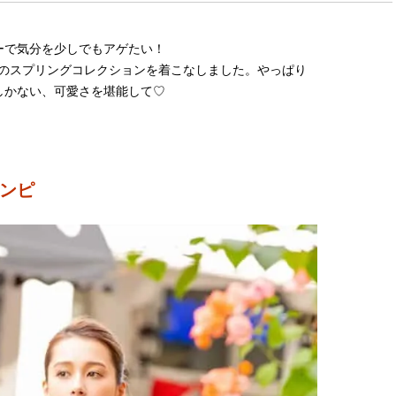
ーで気分を少しでもアゲたい！
ースのスプリングコレクションを着こなしました。やっぱり
しかない、可愛さを堪能して♡
ンピ
BEAUTY
L
【J’s Picks】ブランドまとめて愛
【元之介＆小西詠斗】ド
用中！ J-GIRL有田叶“鉄壁の相
替えしたら、どうやら後