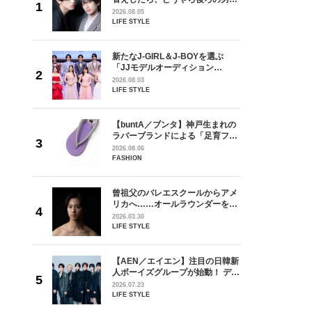
しい」放
どうやら俺のこと好きらしい」放
2026.08.05
自然と詠
送記念インタビュー♡ 「自然と詠
LIFE STYLE
です」
斗くんが可愛く見えたんです」
を選ぶ
新たなJ-GIRL＆J-BOYを選ぶ
ン
「JJモデルオーディション
選ブロッ
2027」が募集開始！ 予選ブロッ
2026.08.03
視した
クは候補生の“魅力”を重視した
LIFE STYLE
ます
「新システム」に変わります
からアメ
【buntA／ブンタ】神戸生まれの
ダーを目
ラバーブランドによる「足育フッ
が好きす
トウェア」。伊勢丹新宿店でPOP-
2026.08.06
ロ】
UP開催中！
FASHION
の日韓新
曾祖父のバレエスクールからアメ
！ デビ
リカへ……オールラウンダーを目
面々を独
指すダンサーは踊ることが好きす
2026.03.30
魅力に迫
ぎる【王子様の推しドコロ】
LIFE STYLE
vol.29 三宅啄未さん
れてきた
【AEN／エイエン】注目の日韓新
じる瞬間
人ボーイズグループが始動！ デビ
l.28
ュー目前のフレッシュな面々を独
2026.07.23
占インタビュー。7人の魅力に迫
LIFE STYLE
ります♪