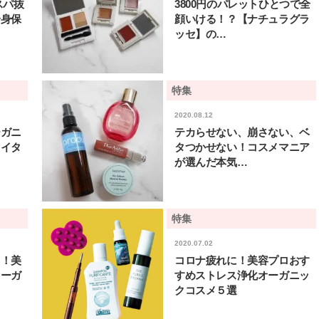
スパ抜
3800円のパレットひとつで全
全身保
顔いける！？【ナチュラグラ
ッセ】の…
特集
2020.08.12
ーガニ
テカらせない、崩さない、ベ
ライタ
タつかせない！コスメマニア
が選んだ本気…
特集
2020.07.02
も！美
コロナ疲れに！美容プロおす
オーガ
すめストレス浄化オーガニッ
BEAUTY
L
クコスメ５選
【JJ専属モデルの素顔】ビューテ
【元之介＆小西詠斗】ド
ィ大好き！ 松川 星のお気に入り
替えしたら、どうやら後