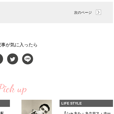
【JJ専属モデルの素顔】ツヤと輝
【櫻井優衣】メジャー 1st
きを放つ美肌を生み出す松川 星の
Single「夏いぞん」リ
次のページ
愛用スキンケア
イベント♡ ファンと過ご
2025.12.16
2026.07.31
高の夏時間”
BEAUTY
LIFE STYLE
記事が気に入ったら
Pick up
LIFE STYLE
の私
【シャネル・ネクサス・ホー