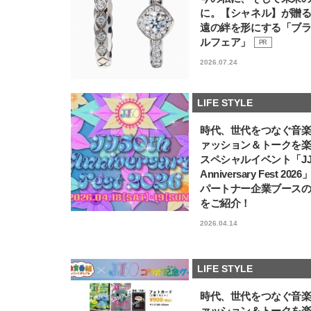
に。【シャネル】が贈
遠の絆を形にする「ブ
ルフェア」
PR
2026.07.24
LIFE STYLE
時代、世代をつなぐ音
ァッション＆トークを
スペシャルイベント「JJ5
Anniversary Fest 202
パートナー企業ブース
をご紹介！
2026.04.14
LIFE STYLE
時代、世代をつなぐ音
ァッション＆トークを