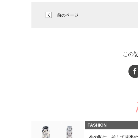
前のページ
この
FASHION
今の私に、そして未来