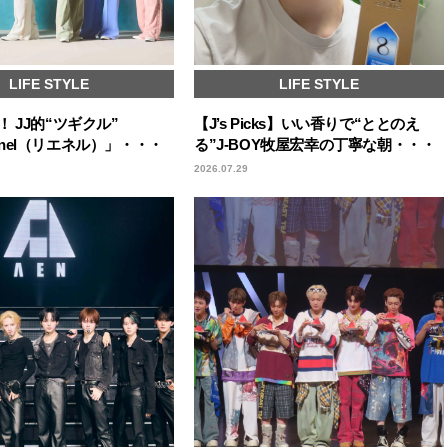
LIFE STYLE
LIFE STYLE
 JJ的“ツギクル”
【J’s Picks】いい香りで“ととのえ
Lienel（リエネル）」・・・
る”J-BOY牧屋宏幸の丁寧な朝・・・
2026.07.29