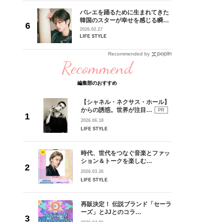
 CD
バレエを踊るために生まれてきた
リース記念
韓国のスターが幸せを感じる瞬間
した“最
【王子様の推しドコロ】vol.28
2026.02.27
チョン・ミンチョルさん
LIFE STYLE
Recommended by
Recommend
編集部のおすすめ
【シャネル・ネクサス・ホール】
からの誘惑。世界が注目…
PR
2026.06.18
LIFE STYLE
時代、世代をつなぐ音楽とファッ
ション＆トークを楽しむ…
2026.03.26
LIFE STYLE
再販決定！ 伝説ブランド「セーラ
ーズ」とJJとのコラ…