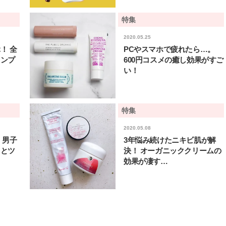
コスメをCHECK
どうやら俺のこと好きら
2025.12.16
2026.08.05
送記念インタビュー♡ 「
BEAUTY
LIFE STYLE
特集
斗くんが可愛く見えたん
2020.05.25
【体験レポ】 ニュウマン高輪！
新たなJ-GIRL＆J-BOY
！ 全
PCやスマホで疲れたら…。
uka新店舗「uka store / Care &
「JJモデルオーディショ
Share」でネイルケア体験！JJア
2027」が募集開始！ 予
ャンプ
600円コスメの癒し効果がすご
2025.09.25
2026.08.03
フタヌーンティー来場者限定チケ
クは候補生の“魅力”を重
BEAUTY
LIFE STYLE
い！
ットも
「新システム」に変わり
【J’s Picks】悲しい経験でたどり
曾祖父のバレエスクール
着いた…J-BOY三上龍の手放せな
リカへ……オールラウン
い“オールインワン”アイテム〈ビ
指すダンサーは踊ること
2026.08.05
2026.03.30
特集
ューティ＆ファッション夏の必需
ぎる【王子様の推しドコ
BEAUTY
LIFE STYLE
品〉
vol.29 三宅啄未さん
2020.05.08
 男子
3年悩み続けたニキビ肌が解
【J’s Picks】J-GIRL早坂萌香の
【AEN／エイエン】注目
徹底した日焼けケア！ でも、いち
人ボーイズグループが始動
さとツ
決！ オーガニッククリームの
ばん大切なのは…〈ビューティ＆
ュー目前のフレッシュな
2026.07.24
2026.07.23
効果が凄す…
ファッション夏の必需品〉
占インタビュー。7人の
BEAUTY
LIFE STYLE
ります♪
【注目アーティストRainy。っ
バレエを踊るために生ま
て？】自称“コスメオタク見習
韓国のスターが幸せを感
い”のポーチの中身、拝見しま
【王子様の推しドコロ】vo
2026.01.30
2026.02.27
す！
チョン・ミンチョルさん
BEAUTY
LIFE STYLE