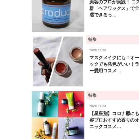
美容のプロが実践！ コ
群「ヘアワックス」で
湿できるっ…
特集
2020.09.28
マスクメイクにも！オ
ックでも発色がいい！
ー愛用コスメ…
特集
2020.07.03
【星座別】コロナ鬱に
容プロおすすめ香りの
ニックコスメ…