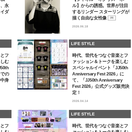
る、永
ル】からの誘惑。世界が注目
ライダ
するリンダー スターリングが
描く自由な女性像
PR
2026.06.18
LIFE STYLE
楽とフ
時代、世代をつなぐ音楽とフ
楽しむ
ァッション＆トークを楽しむ
0th
スペシャルイベント「JJ50th
6」での
Anniversary Fest 2026」に
の中身
て、「JJ50th Anniversary
Fest 2026」公式グッズ販売決
定！
2026.04.14
LIFE STYLE
楽とフ
時代、世代をつなぐ音楽とフ
楽しむ
ァッション＆トークを楽しむ