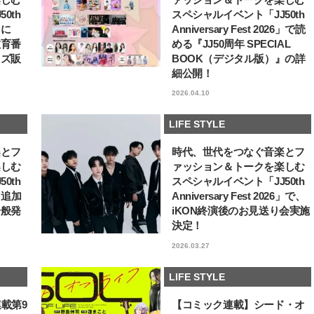
0th
スペシャルイベント「JJ50th
6」に
Anniversary Fest 2026」で読
教育番
める『JJ50周年 SPECIAL
ッズ販
BOOK（デジタル版）』の詳
細公開！
2026.04.10
LIFE STYLE
楽とフ
時代、世代をつなぐ音楽とフ
楽しむ
ァッション＆トークを楽しむ
0th
スペシャルイベント「JJ50th
6」追加
Anniversary Fest 2026」で、
一般発
iKON終演後のお見送り会実施
決定！
2026.03.27
LIFE STYLE
連載第9
【コミック連載】シード・オ