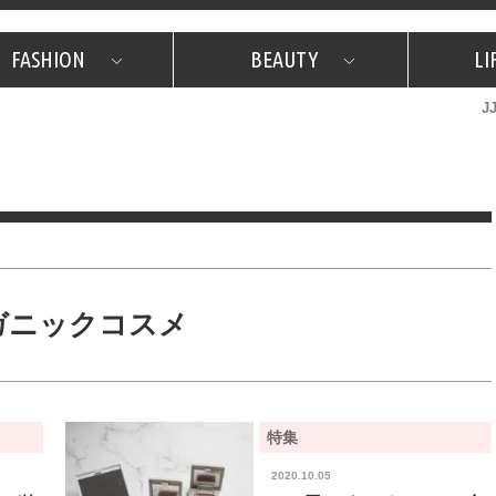
FASHION
BEAUTY
LI
J
美容担当のお気に入り
What's NEW？
占い
韓国
特集
What's NEW？
韓国
SNAP
ザ・ベスト5
特集
ザ・ベスト5
プレゼント
旅
JJグル
JJスタ
フォーチュンサイクル
ネイチャー
ガニックコスメ
特集
2020.10.05