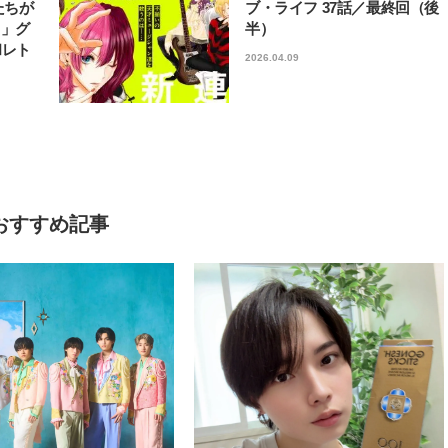
たちが
ブ・ライフ 37話／最終回（後
フ」グ
半）
和レト
2026.04.09
おすすめ記事