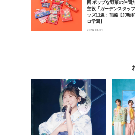
回 ポップな野菜の仲間
主役「ガーデンスタッ
ッズ11選：前編【JJ昭
ロ学園】
2026.04.01