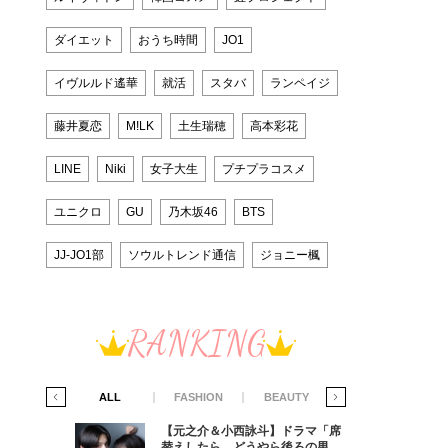
ダイエット
おうち時間
JO1
イヴルルド遙華
就活
スタバ
ランペイジ
藤井夏恋
M!LK
土生瑞穂
高本彩花
LINE
Niki
女子大生
プチプラコスメ
ユニクロ
GU
乃木坂46
BTS
JJ-JO1部
ソウルトレンド通信
ジョニー楓
RANKING
IFE STYLE
ALL
FASHION
BEAUTY
LIFE STYLE
ラマ「席
【元之介＆小西詠斗】ドラマ「席
ろの男が
替えしたら、どうやら後ろの男が