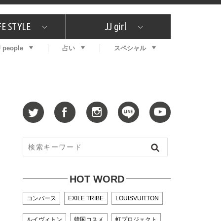
FE STYLE
JJ girl
J people
占い
スペシャル
メガイド
ッフの"それどこの"？
コスメ全部試してみた
エンタメ
プチプラ
What's NEW？
プレゼント
特集
おしゃラン！
プレゼント
恋愛
特集
コラム
インタビュー
サイン占い
毎週更新！ ジョニー楓の12星座占い
最新号
SNSキャンペーン
バックナンバー
HOT WORD
コンバース
EXILE TRIBE
LOUISVUITTON
ルイヴィトン
韓国コスメ
虹プロジェクト