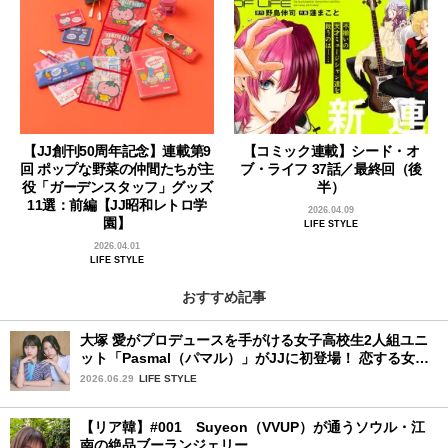
【JJ創刊50周年記念】連載第9
【コミック連載】シード・オ
回 ポップな野菜の仲間たちが主
ブ・ライフ 37話／最終回（後
役「ガーデンスタッフ」グッズ
半）
11選：前編【JJ昭和レトロ学
2026.04.09
園】
LIFE STYLE
2026.04.01
LIFE STYLE
おすすめ記事
大塚 愛がプロデュースを手がける女子高校生2人組ユニ
ット「Pasmal（パマル）」がJJに初登場！ 恋する女の
コのキュンキュンする感情を歌った最新曲「BULL」を
2026.06.29
LIFE STYLE
チェック♪
【リア韓】#001 Suyeon（VVUP）が通うソウル・江
南の絶品ブーランジェリー