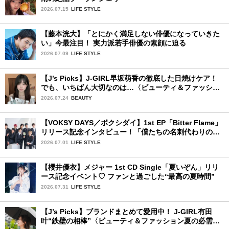
2026.07.15
LIFE STYLE
【藤本洸大】「とにかく満足しない俳優になっていきた
い」今最注目！ 実力派若手俳優の素顔に迫る
2026.07.09
LIFE STYLE
【J’s Picks】J-GIRL早坂萌香の徹底した日焼けケア！
でも、いちばん大切なのは…〈ビューティ＆ファッショ
ン夏の必需品〉
2026.07.24
BEAUTY
【VOKSY DAYS／ボクシダイ】1st EP「Bitter Flame」
リリース記念インタビュー！「僕たちの名刺代わりのよ
うなアルバム」
2026.07.01
LIFE STYLE
【櫻井優衣】メジャー 1st CD Single「夏いぞん」リリ
ース記念イベント♡ ファンと過ごした“最高の夏時間”
2026.07.31
LIFE STYLE
【J’s Picks】ブランドまとめて愛用中！ J-GIRL有田
叶“鉄壁の相棒”〈ビューティ＆ファッション夏の必需