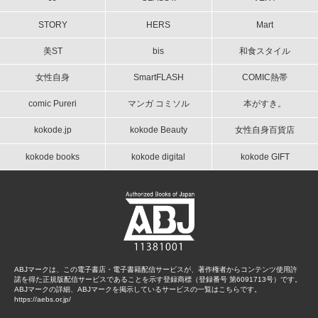
STORY
HERS
Mart
美ST
bis
和食スタイル
女性自身
SmartFLASH
COMIC熱帯
comic Pureri
マンガ コミソル
本がすき。
kokode.jp
kokode Beauty
女性自身百貨店
kokode books
kokode digital
kokode GIFT
ABJマークは、この電子書店・電子書籍配信サービスが、著作権者からコンテンツ使用許
諾を得た正規版配信サービスであることを示す登録商標（登録番号 第6091713号）です。
ABJマークの詳細、ABJマークを掲示しているサービスの一覧はこちらです。
https://aebs.or.jp/