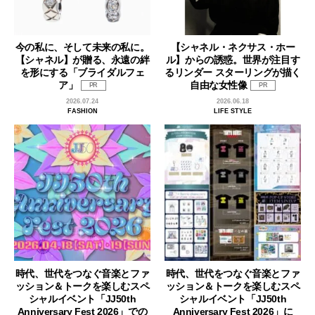
今の私に、そして未来の私に。
【シャネル・ネクサス・ホー
【シャネル】が贈る、永遠の絆
ル】からの誘惑。世界が注目す
を形にする「ブライダルフェ
るリンダー スターリングが描く
ア」
自由な女性像
PR
PR
2026.07.24
2026.06.18
FASHION
LIFE STYLE
時代、世代をつなぐ音楽とファ
時代、世代をつなぐ音楽とファ
ッション＆トークを楽しむスペ
ッション＆トークを楽しむスペ
シャルイベント「JJ50th
シャルイベント「JJ50th
Anniversary Fest 2026」での
Anniversary Fest 2026」に