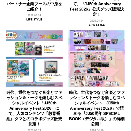
パートナー企業ブースの中身を
て、「JJ50th Anniversary
ご紹介！
Fest 2026」公式グッズ販売決
定！
2026.04.14
LIFE STYLE
2026.04.14
LIFE STYLE
時代、世代をつなぐ音楽とファ
時代、世代をつなぐ音楽とファ
ッション＆トークを楽しむスペ
ッション＆トークを楽しむスペ
シャルイベント「JJ50th
シャルイベント「JJ50th
Anniversary Fest 2026」に
Anniversary Fest 2026」で読
て、人気コンテンツ『教育番
める『JJ50周年 SPECIAL
組』タマとのコラボグッズ販売
BOOK（デジタル版）』の詳細
決定！
公開！
2026.04.13
2026.04.10