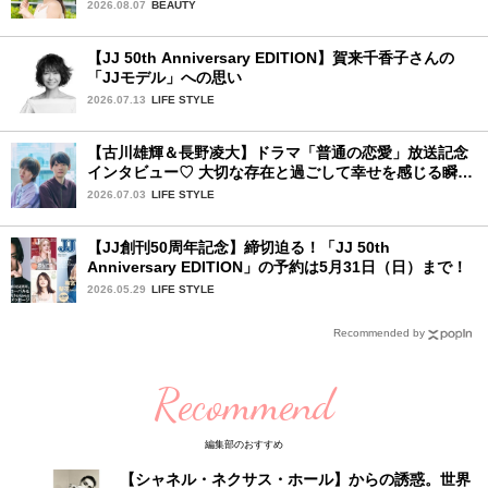
品〉
2026.08.07
BEAUTY
【JJ 50th Anniversary EDITION】賀来千香子さんの
「JJモデル」への思い
2026.07.13
LIFE STYLE
【古川雄輝＆長野凌大】ドラマ「普通の恋愛」放送記念
インタビュー♡ 大切な存在と過ごして幸せを感じる瞬間
は？
2026.07.03
LIFE STYLE
【JJ創刊50周年記念】締切迫る！「JJ 50th
Anniversary EDITION」の予約は5月31日（日）まで！
2026.05.29
LIFE STYLE
Recommended by
Recommend
編集部のおすすめ
【シャネル・ネクサス・ホール】からの誘惑。世界